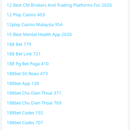
12 Best Cfd Brokers And Trading Platforms For 2026
12 Play Casino 403
12play Casino Malaysia 954
15 Best Mental Health App 2026
188 Bet 779
188 Bet Link 721
188 Pg Bet Paga 410
188bet 50 Reais 473
188bet App 130
188bet Cho Dien Thoai 371
188bet Cho Dien Thoai 769
188bet Codes 155
188bet Codes 707