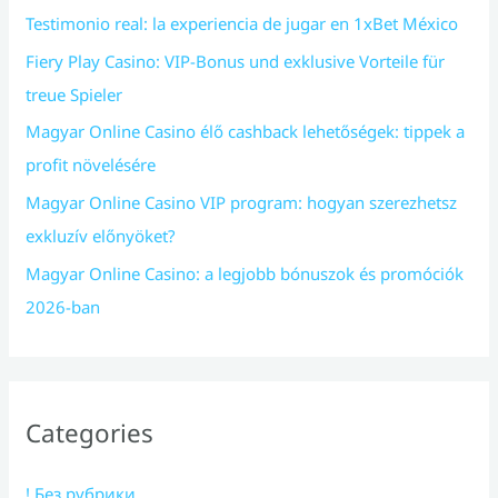
Testimonio real: la experiencia de jugar en 1xBet México
Fiery Play Casino: VIP-Bonus und exklusive Vorteile für
treue Spieler
Magyar Online Casino élő cashback lehetőségek: tippek a
profit növelésére
Magyar Online Casino VIP program: hogyan szerezhetsz
exkluzív előnyöket?
Magyar Online Casino: a legjobb bónuszok és promóciók
2026-ban
Categories
! Без рубрики