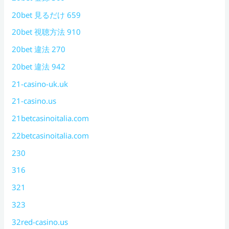
20bet 見るだけ 659
20bet 視聴方法 910
20bet 違法 270
20bet 違法 942
21-casino-uk.uk
21-casino.us
21betcasinoitalia.com
22betcasinoitalia.com
230
316
321
323
32red-casino.us