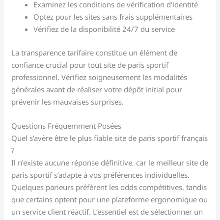
Examinez les conditions de vérification d’identité
Optez pour les sites sans frais supplémentaires
Vérifiez de la disponibilité 24/7 du service
La transparence tarifaire constitue un élément de
confiance crucial pour tout site de paris sportif
professionnel. Vérifiez soigneusement les modalités
générales avant de réaliser votre dépôt initial pour
prévenir les mauvaises surprises.
Questions Fréquemment Posées
Quel s’avère être le plus fiable site de paris sportif français
?
Il n’existe aucune réponse définitive, car le meilleur site de
paris sportif s’adapte à vos préférences individuelles.
Quelques parieurs préfèrent les odds compétitives, tandis
que certains optent pour une plateforme ergonomique ou
un service client réactif. L’essentiel est de sélectionner un