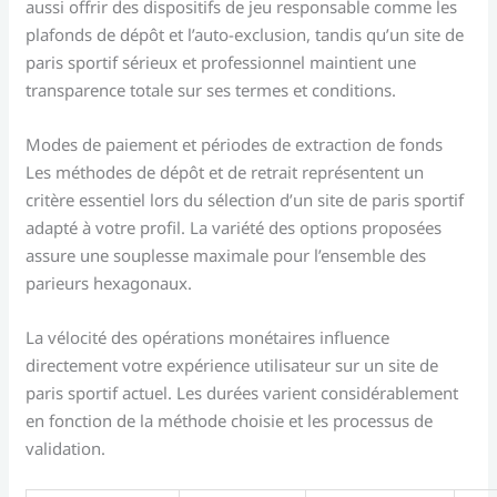
aussi offrir des dispositifs de jeu responsable comme les
plafonds de dépôt et l’auto-exclusion, tandis qu’un site de
paris sportif sérieux et professionnel maintient une
transparence totale sur ses termes et conditions.
Modes de paiement et périodes de extraction de fonds
Les méthodes de dépôt et de retrait représentent un
critère essentiel lors du sélection d’un site de paris sportif
adapté à votre profil. La variété des options proposées
assure une souplesse maximale pour l’ensemble des
parieurs hexagonaux.
La vélocité des opérations monétaires influence
directement votre expérience utilisateur sur un site de
paris sportif actuel. Les durées varient considérablement
en fonction de la méthode choisie et les processus de
validation.