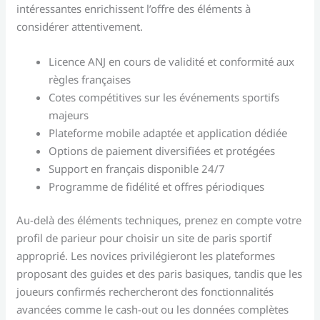
intéressantes enrichissent l’offre des éléments à
considérer attentivement.
Licence ANJ en cours de validité et conformité aux
règles françaises
Cotes compétitives sur les événements sportifs
majeurs
Plateforme mobile adaptée et application dédiée
Options de paiement diversifiées et protégées
Support en français disponible 24/7
Programme de fidélité et offres périodiques
Au-delà des éléments techniques, prenez en compte votre
profil de parieur pour choisir un site de paris sportif
approprié. Les novices privilégieront les plateformes
proposant des guides et des paris basiques, tandis que les
joueurs confirmés rechercheront des fonctionnalités
avancées comme le cash-out ou les données complètes