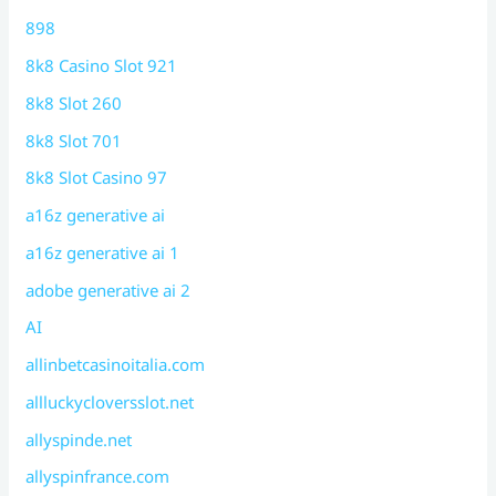
898
8k8 Casino Slot 921
8k8 Slot 260
8k8 Slot 701
8k8 Slot Casino 97
a16z generative ai
a16z generative ai 1
adobe generative ai 2
AI
allinbetcasinoitalia.com
allluckycloversslot.net
allyspinde.net
allyspinfrance.com