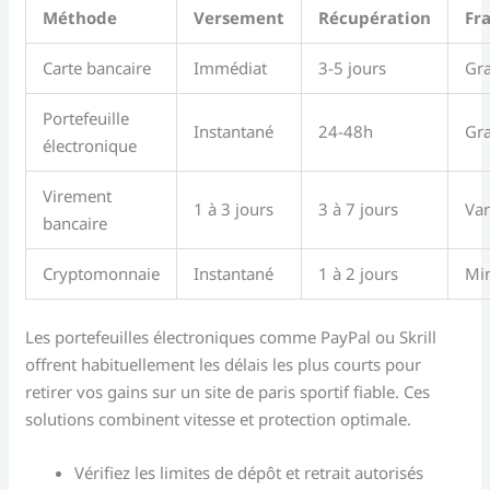
Méthode
Versement
Récupération
Fra
Carte bancaire
Immédiat
3-5 jours
Gra
Portefeuille
Instantané
24-48h
Gra
électronique
Virement
1 à 3 jours
3 à 7 jours
Var
bancaire
Cryptomonnaie
Instantané
1 à 2 jours
Mi
Les portefeuilles électroniques comme PayPal ou Skrill
offrent habituellement les délais les plus courts pour
retirer vos gains sur un site de paris sportif fiable. Ces
solutions combinent vitesse et protection optimale.
Vérifiez les limites de dépôt et retrait autorisés