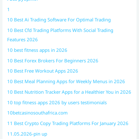
1
10 Best Ai Trading Software For Optimal Trading
10 Best Cfd Trading Platforms With Social Trading
Features 2026
10 best fitness apps in 2026
10 Best Forex Brokers For Beginners 2026
10 Best Free Workout Apps 2026
10 Best Meal Planning Apps for Weekly Menus in 2026
10 Best Nutrition Tracker Apps for a Healthier You in 2026
10 top fitness apps 2026 by users testimonials
10betcasinosouthafrica.com
11 Best Crypto Copy Trading Platforms For January 2026
11.05.2026-pin up