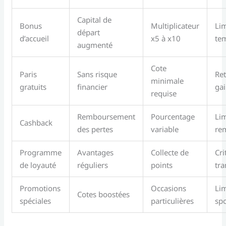
Capital de
Bonus
Multiplicateur
Lim
départ
d’accueil
x5 à x10
te
augmenté
Cote
Paris
Sans risque
Ret
minimale
gratuits
financier
gai
requise
Remboursement
Pourcentage
Lim
Cashback
des pertes
variable
re
Programme
Avantages
Collecte de
Cri
de loyauté
réguliers
points
tr
Promotions
Occasions
Lim
Cotes boostées
spéciales
particulières
spo