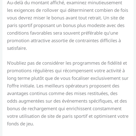
Au-delà du montant affiché, examinez minutieusement
les exigences de rollover qui déterminent combien de fois
vous devrez miser le bonus avant tout retrait. Un site de
paris sportif proposant un bonus plus modeste avec des
conditions favorables sera souvent préférable qu’une
promotion attractive assortie de contraintes difficiles à
satisfaire.
N’oubliez pas de considérer les programmes de fidélité et
promotions régulières qui récompensent votre activité à
long terme plutôt que de vous focaliser exclusivement sur
l’offre initiale. Les meilleurs opérateurs proposent des
avantages continus comme des mises restituées, des
odds augmentées sur des événements spécifiques, et des
bonus de rechargement qui enrichissent constamment
votre utilisation de site de paris sportif et optimisent votre
fonds de jeu.