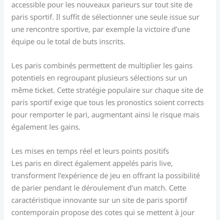
accessible pour les nouveaux parieurs sur tout site de
paris sportif. Il suffit de sélectionner une seule issue sur
une rencontre sportive, par exemple la victoire d’une
équipe ou le total de buts inscrits.
Les paris combinés permettent de multiplier les gains
potentiels en regroupant plusieurs sélections sur un
même ticket. Cette stratégie populaire sur chaque site de
paris sportif exige que tous les pronostics soient corrects
pour remporter le pari, augmentant ainsi le risque mais
également les gains.
Les mises en temps réel et leurs points positifs
Les paris en direct également appelés paris live,
transforment l’expérience de jeu en offrant la possibilité
de parier pendant le déroulement d’un match. Cette
caractéristique innovante sur un site de paris sportif
contemporain propose des cotes qui se mettent à jour