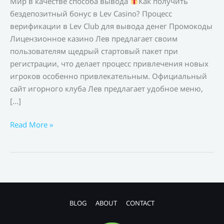
Мир в качестве способа вывода
Как получить
бездепозитный бонус в Lev Casino? Процесс
верификации в Lev Club для вывода денег Промокоды
Лицензионное казино Лев предлагает своим
пользователям щедрый стартовый пакет при
регистрации, что делает процесс привлечения новых
игроков особенно привлекательным. Официальный
сайт игорного клуба Лев предлагает удобное меню,
[…]
лев
Read More »
казино2025-
06-
117169
BLOG
ABOUT
CONTACT