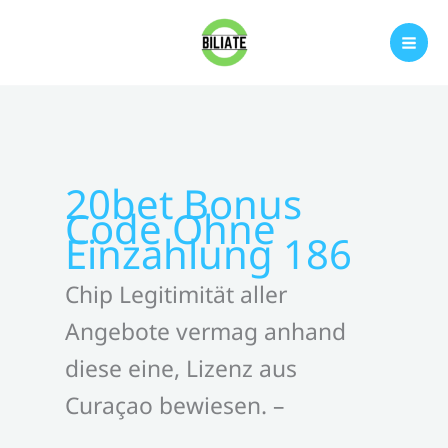
Skip
to
content
20bet Bonus
Code Ohne
Einzahlung 186
Chip Legitimität aller
Angebote vermag anhand
diese eine, Lizenz aus
Curaçao bewiesen. –