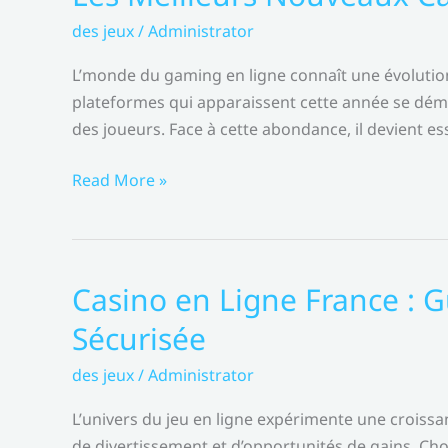
des jeux
/
Administrator
L’monde du gaming en ligne connaît une évolution
plateformes qui apparaissent cette année se dém
des joueurs. Face à cette abondance, il devient ess
Les
Read More »
Meilleurs
Nouveaux
Casinos
en
Casino en Ligne France : G
Ligne
Sécurisée
pour
Gamers
des jeux
/
Administrator
Français
L’univers du jeu en ligne expérimente une crois
Sélectifs
de divertissement et d’opportunités de gains. Choi