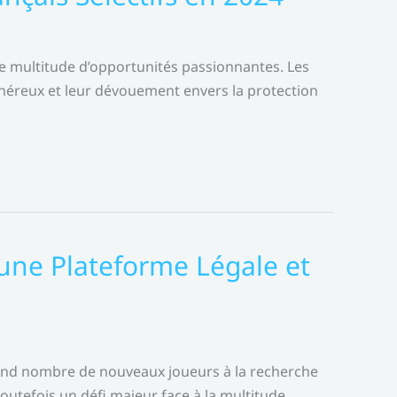
e multitude d’opportunités passionnantes. Les
néreux et leur dévouement envers la protection
 une Plateforme Légale et
rand nombre de nouveaux joueurs à la recherche
toutefois un défi majeur face à la multitude