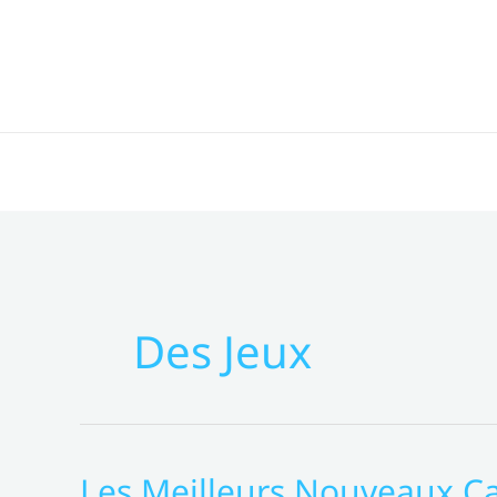
Skip
to
content
Des Jeux
Les Meilleurs Nouveaux Ca