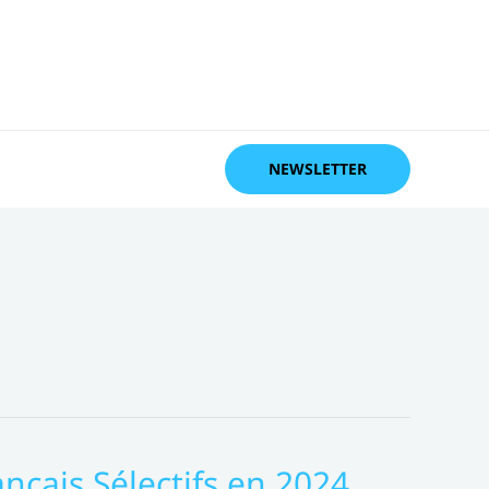
NEWSLETTER
çais Sélectifs en 2024