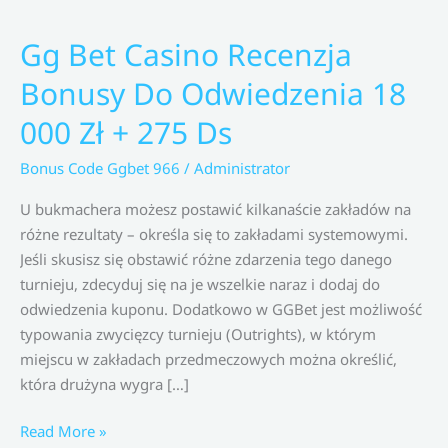
Gg Bet Casino Recenzja
Bonusy Do Odwiedzenia 18
000 Zł + 275 Ds
Bonus Code Ggbet 966
/
Administrator
U bukmachera możesz postawić kilkanaście zakładów na
różne rezultaty – określa się to zakładami systemowymi.
Jeśli skusisz się obstawić różne zdarzenia tego danego
turnieju, zdecyduj się na je wszelkie naraz i dodaj do
odwiedzenia kuponu. Dodatkowo w GGBet jest możliwość
typowania zwycięzcy turnieju (Outrights), w którym
miejscu w zakładach przedmeczowych można określić,
która drużyna wygra […]
Gg
Read More »