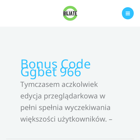
Skip
to
content
Bonus Code
Ggbet 966
Tymczasem aczkolwiek
edycja przeglądarkowa w
pełni spełnia wyczekiwania
większości użytkowników. –