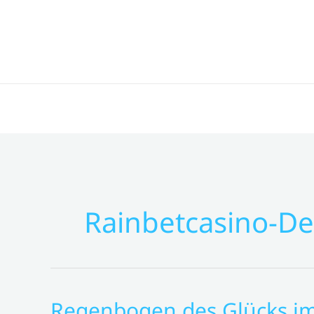
Skip
to
content
Rainbetcasino-D
Regenbogen des Glücks im