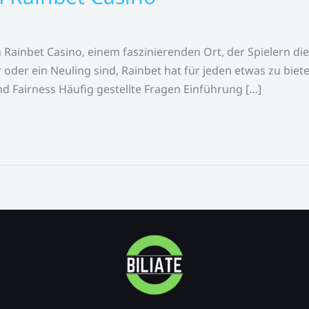
ainbet Casino, einem faszinierenden Ort, der Spielern die 
 oder ein Neuling sind, Rainbet hat für jeden etwas zu biete
d Fairness Häufig gestellte Fragen Einführung […]