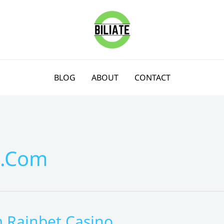
BLOG
ABOUT
CONTACT
e.com
 Rainbet Casino