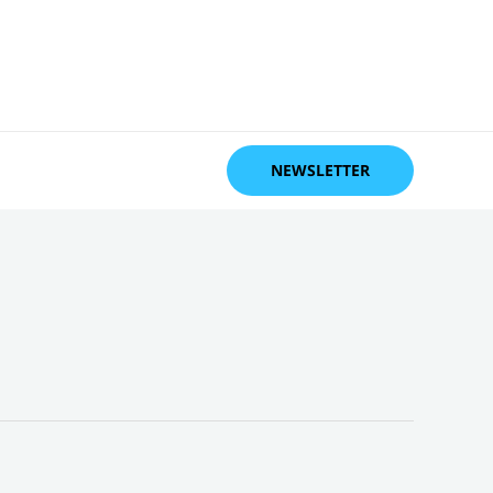
NEWSLETTER