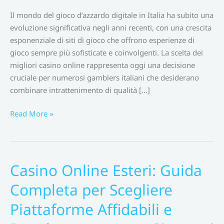
Il mondo del gioco d’azzardo digitale in Italia ha subito una
evoluzione significativa negli anni recenti, con una crescita
esponenziale di siti di gioco che offrono esperienze di
gioco sempre più sofisticate e coinvolgenti. La scelta dei
migliori casino online rappresenta oggi una decisione
cruciale per numerosi gamblers italiani che desiderano
combinare intrattenimento di qualità […]
Migliori
Read More »
Casino
Online
Affidabili
e
Casino Online Esteri: Guida
Regolamentati
Completa per Scegliere
in
Italia:
Piattaforme Affidabili e
Guida