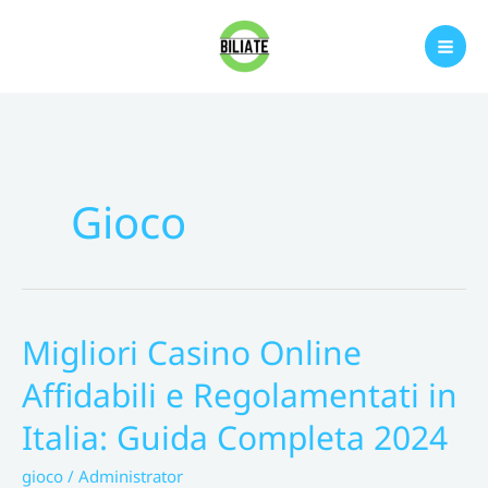
Skip
to
content
Gioco
Migliori Casino Online
Affidabili e Regolamentati in
Italia: Guida Completa 2024
gioco
/
Administrator