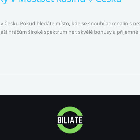
 v Česku Pokud hledáte místo, kde se snoubí adrenalin s n
řináší hráčům široké spektrum her, skvělé bonusy a příjemné 