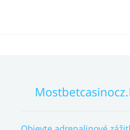
Skip
to
content
Mostbetcasinocz
Objevte adrenalinové zážit