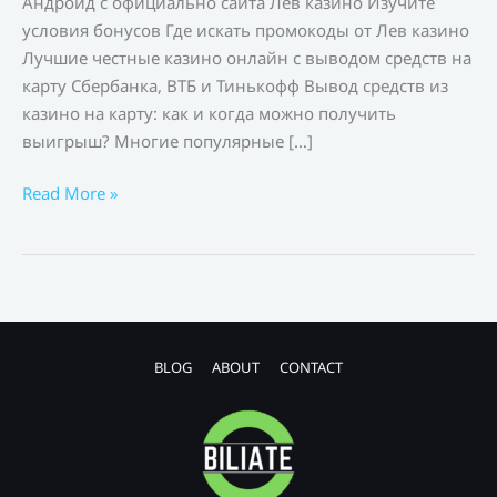
Андроид с официально сайта Лев казино Изучите
условия бонусов Где искать промокоды от Лев казино
Лучшие честные казино онлайн с выводом средств на
карту Сбербанка, ВТБ и Тинькофф Вывод средств из
казино на карту: как и когда можно получить
выигрыш? Многие популярные […]
лев
Read More »
казино2025-
03-
049242
BLOG
ABOUT
CONTACT