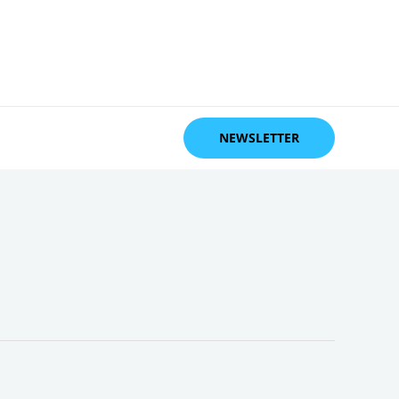
NEWSLETTER