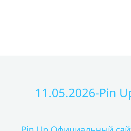
Skip
to
content
11.05.2026-Pin U
Pin Up Официальный сайт