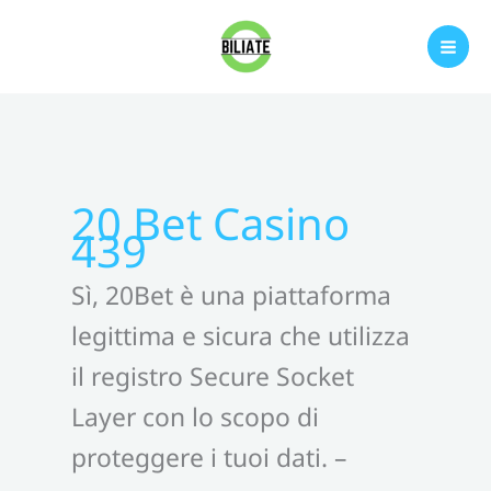
Skip
to
content
20 Bet Casino
439
Sì, 20Bet è una piattaforma
legittima e sicura che utilizza
il registro Secure Socket
Layer con lo scopo di
proteggere i tuoi dati. –