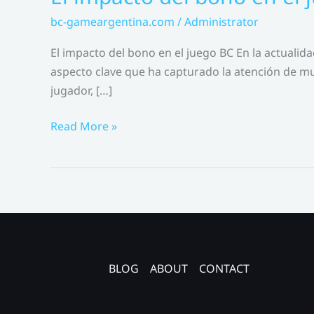
bc-gameargentina.com
/
Administrator
El impacto del bono en el juego BC En la actualid
aspecto clave que ha capturado la atención de mu
jugador, […]
El
Read More »
impacto
del
bono
en
el
juego
BC
BLOG
ABOUT
CONTACT