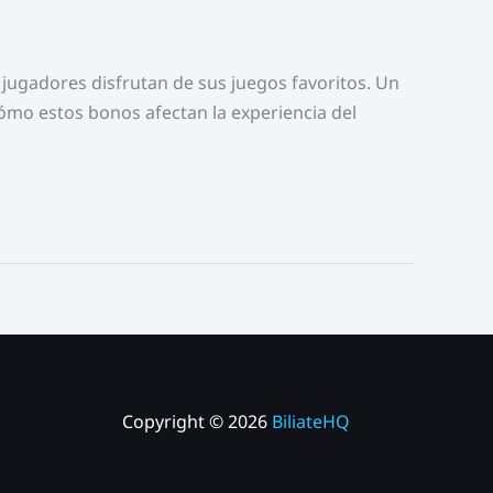
s jugadores disfrutan de sus juegos favoritos. Un
cómo estos bonos afectan la experiencia del
Copyright © 2026
BiliateHQ