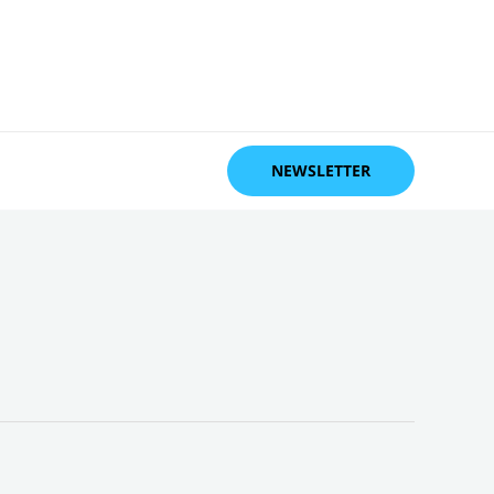
NEWSLETTER