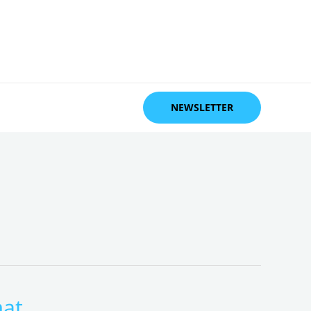
NEWSLETTER
mat