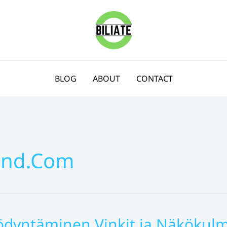
BLOG
ABOUT
CONTACT
land.com
dyntäminen Vinkit ja Näkökul