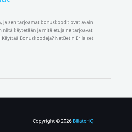
, ja sen tarjoamat bonuskoodit ovat avain
iitä käytetään ja mitä etuja ne tarjoavat
si Käyttää Bonuskoodeja? NetBetin Erilaiset
Copyright © 2026
BiliateHQ