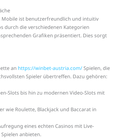
läche
Mobile ist benutzerfreundlich und intuitiv
os durch die verschiedenen Kategorien
ansprechenden Grafiken präsentiert. Dies sorgt
lette an
https://winbet-austria.com/
Spielen, die
hsvollsten Spieler übertreffen. Dazu gehören:
zen-Slots bis hin zu modernen Video-Slots mit
iker wie Roulette, Blackjack und Baccarat in
 Aufregung eines echten Casinos mit Live-
n Spielen anbieten.