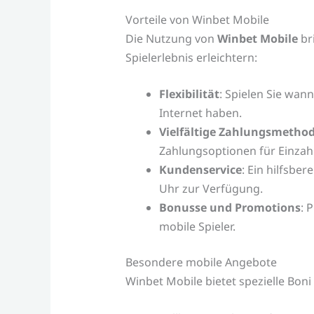
Vorteile von Winbet Mobile
Die Nutzung von
Winbet Mobile
bri
Spielerlebnis erleichtern:
Flexibilität
: Spielen Sie wa
Internet haben.
Vielfältige Zahlungsmetho
Zahlungsoptionen für Einza
Kundenservice
: Ein hilfsbe
Uhr zur Verfügung.
Bonusse und Promotions
: 
mobile Spieler.
Besondere mobile Angebote
Winbet Mobile bietet spezielle Boni f