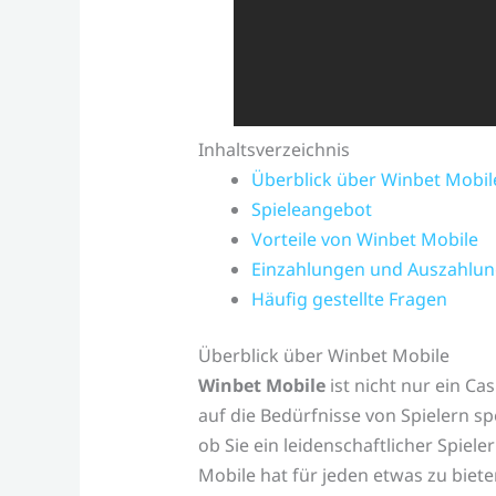
Inhaltsverzeichnis
Überblick über Winbet Mobil
Spieleangebot
Vorteile von Winbet Mobile
Einzahlungen und Auszahlu
Häufig gestellte Fragen
Überblick über Winbet Mobile
Winbet Mobile
ist nicht nur ein Cas
auf die Bedürfnisse von Spielern spez
ob Sie ein leidenschaftlicher Spiel
Mobile hat für jeden etwas zu biete