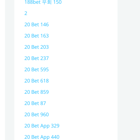
188bet 우회 150
2
20 Bet 146
20 Bet 163
20 Bet 203
20 Bet 237
20 Bet 595
20 Bet 618
20 Bet 859
20 Bet 87
20 Bet 960
20 Bet App 329
20 Bet App 440