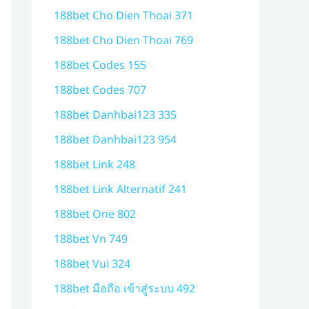
188bet Cho Dien Thoai 371
188bet Cho Dien Thoai 769
188bet Codes 155
188bet Codes 707
188bet Danhbai123 335
188bet Danhbai123 954
188bet Link 248
188bet Link Alternatif 241
188bet One 802
188bet Vn 749
188bet Vui 324
188bet มือถือ เข้าสู่ระบบ 492