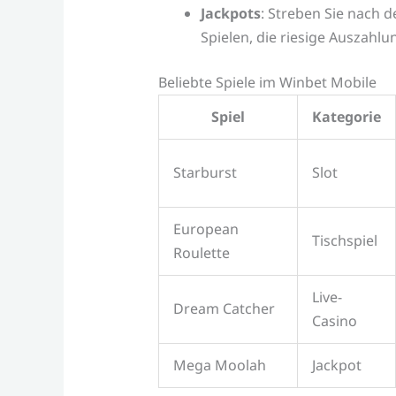
Jackpots
: Streben Sie nach 
Spielen, die riesige Auszahl
Beliebte Spiele im Winbet Mobile
Spiel
Kategorie
Starburst
Slot
European
Tischspiel
Roulette
Live-
Dream Catcher
Casino
Mega Moolah
Jackpot