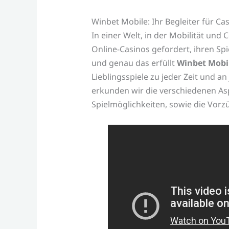
Winbet Mobile: Ihr Begleiter für C
In einer Welt, in der Mobilität un
Online-Casinos gefordert, ihren Spi
und genau das erfüllt
Winbet Mobi
Lieblingsspiele zu jeder Zeit und a
erkunden wir die verschiedenen Asp
Spielmöglichkeiten, sowie die Vorz