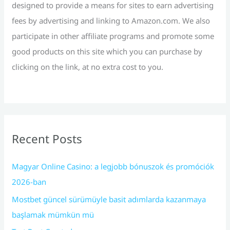
designed to provide a means for sites to earn advertising
fees by advertising and linking to Amazon.com. We also
participate in other affiliate programs and promote some
good products on this site which you can purchase by
clicking on the link, at no extra cost to you.
Recent Posts
Magyar Online Casino: a legjobb bónuszok és promóciók
2026-ban
Mostbet güncel sürümüyle basit adımlarda kazanmaya
başlamak mümkün mü