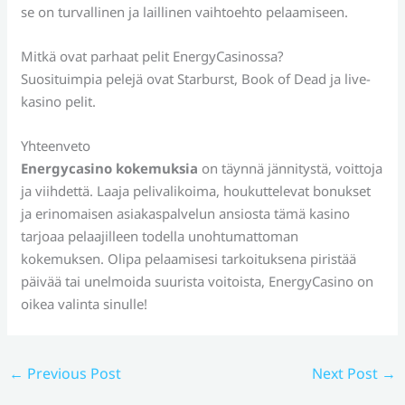
se on turvallinen ja laillinen vaihtoehto pelaamiseen.
Mitkä ovat parhaat pelit EnergyCasinossa?
Suosituimpia pelejä ovat Starburst, Book of Dead ja live-
kasino pelit.
Yhteenveto
Energycasino kokemuksia
on täynnä jännitystä, voittoja
ja viihdettä. Laaja pelivalikoima, houkuttelevat bonukset
ja erinomaisen asiakaspalvelun ansiosta tämä kasino
tarjoaa pelaajilleen todella unohtumattoman
kokemuksen. Olipa pelaamisesi tarkoituksena piristää
päivää tai unelmoida suurista voitoista, EnergyCasino on
oikea valinta sinulle!
←
Previous Post
Next Post
→