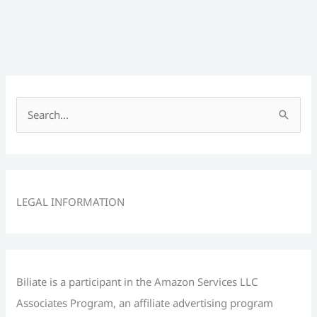
S
e
a
r
c
LEGAL INFORMATION
h
f
o
r
Biliate is a participant in the Amazon Services LLC
:
Associates Program, an affiliate advertising program