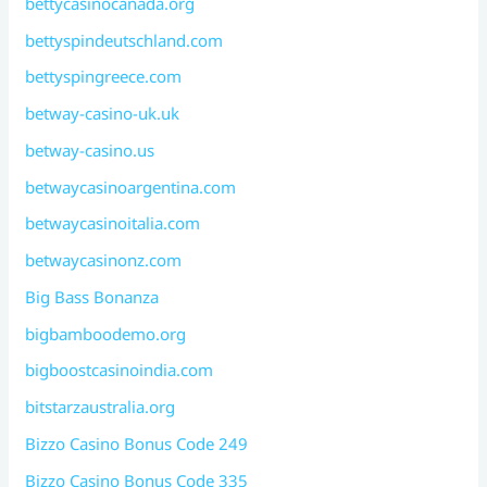
bettycasinocanada.org
bettyspindeutschland.com
bettyspingreece.com
betway-casino-uk.uk
betway-casino.us
betwaycasinoargentina.com
betwaycasinoitalia.com
betwaycasinonz.com
Big Bass Bonanza
bigbamboodemo.org
bigboostcasinoindia.com
bitstarzaustralia.org
Bizzo Casino Bonus Code 249
Bizzo Casino Bonus Code 335