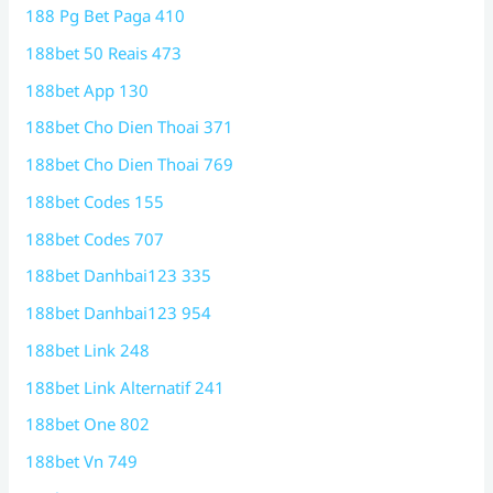
188 Pg Bet Paga 410
188bet 50 Reais 473
188bet App 130
188bet Cho Dien Thoai 371
188bet Cho Dien Thoai 769
188bet Codes 155
188bet Codes 707
188bet Danhbai123 335
188bet Danhbai123 954
188bet Link 248
188bet Link Alternatif 241
188bet One 802
188bet Vn 749