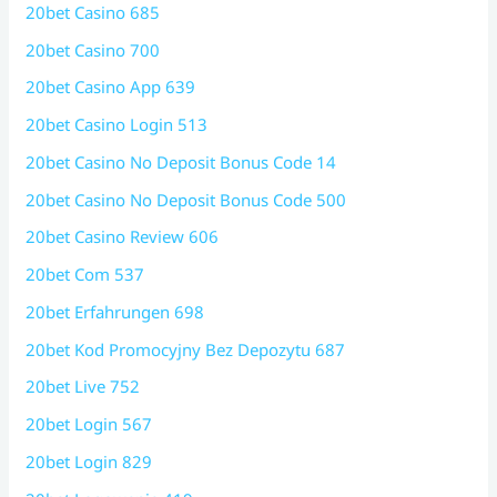
20bet Casino 685
20bet Casino 700
20bet Casino App 639
20bet Casino Login 513
20bet Casino No Deposit Bonus Code 14
20bet Casino No Deposit Bonus Code 500
20bet Casino Review 606
20bet Com 537
20bet Erfahrungen 698
20bet Kod Promocyjny Bez Depozytu 687
20bet Live 752
20bet Login 567
20bet Login 829