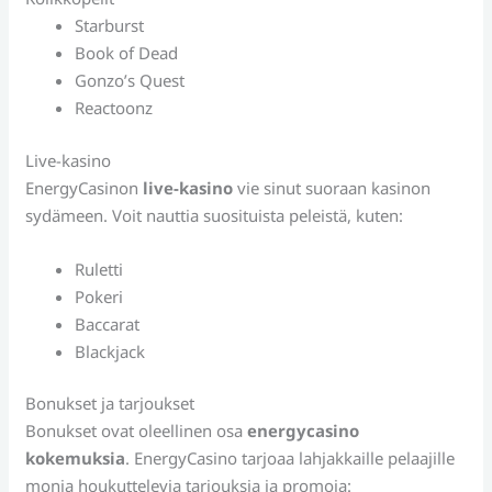
Starburst
Book of Dead
Gonzo’s Quest
Reactoonz
Live-kasino
EnergyCasinon
live-kasino
vie sinut suoraan kasinon
sydämeen. Voit nauttia suosituista peleistä, kuten:
Ruletti
Pokeri
Baccarat
Blackjack
Bonukset ja tarjoukset
Bonukset ovat oleellinen osa
energycasino
kokemuksia
. EnergyCasino tarjoaa lahjakkaille pelaajille
monia houkuttelevia tarjouksia ja promoja: