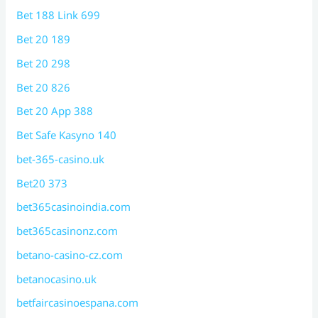
Bet 188 Link 699
Bet 20 189
Bet 20 298
Bet 20 826
Bet 20 App 388
Bet Safe Kasyno 140
bet-365-casino.uk
Bet20 373
bet365casinoindia.com
bet365casinonz.com
betano-casino-cz.com
betanocasino.uk
betfaircasinoespana.com