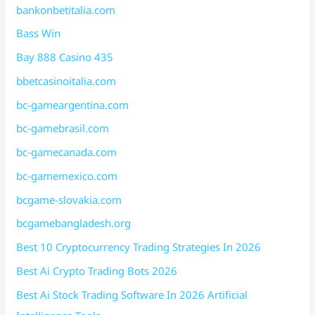
bankonbetitalia.com
Bass Win
Bay 888 Casino 435
bbetcasinoitalia.com
bc-gameargentina.com
bc-gamebrasil.com
bc-gamecanada.com
bc-gamemexico.com
bcgame-slovakia.com
bcgamebangladesh.org
Best 10 Cryptocurrency Trading Strategies In 2026
Best Ai Crypto Trading Bots 2026
Best Ai Stock Trading Software In 2026 Artificial