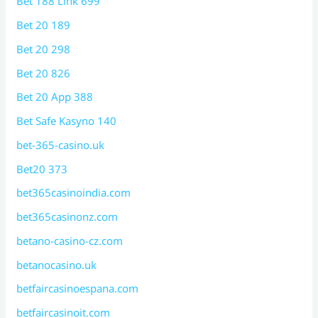
Bet 188 Link 699
Bet 20 189
Bet 20 298
Bet 20 826
Bet 20 App 388
Bet Safe Kasyno 140
bet-365-casino.uk
Bet20 373
bet365casinoindia.com
bet365casinonz.com
betano-casino-cz.com
betanocasino.uk
betfaircasinoespana.com
betfaircasinoit.com