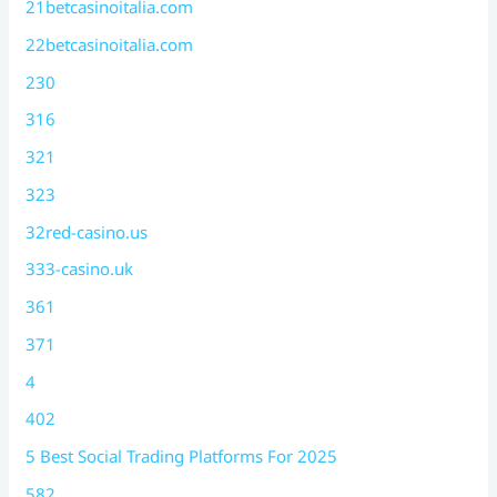
21betcasinoitalia.com
22betcasinoitalia.com
230
316
321
323
32red-casino.us
333-casino.uk
361
371
4
402
5 Best Social Trading Platforms For 2025
582