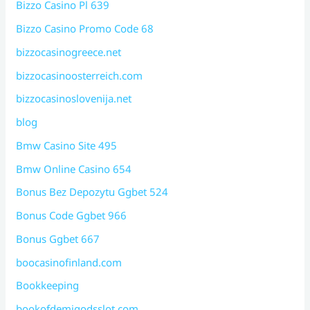
Bizzo Casino Pl 639
Bizzo Casino Promo Code 68
bizzocasinogreece.net
bizzocasinoosterreich.com
bizzocasinoslovenija.net
blog
Bmw Casino Site 495
Bmw Online Casino 654
Bonus Bez Depozytu Ggbet 524
Bonus Code Ggbet 966
Bonus Ggbet 667
boocasinofinland.com
Bookkeeping
bookofdemigodsslot.com