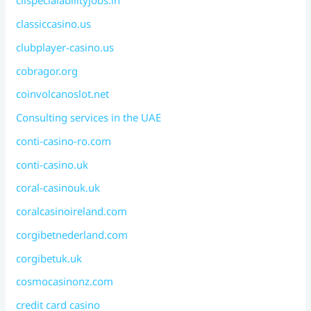
ciispecialabilityjobs.in
classiccasino.us
clubplayer-casino.us
cobragor.org
coinvolcanoslot.net
Consulting services in the UAE
conti-casino-ro.com
conti-casino.uk
coral-casinouk.uk
coralcasinoireland.com
corgibetnederland.com
corgibetuk.uk
cosmocasinonz.com
credit card casino