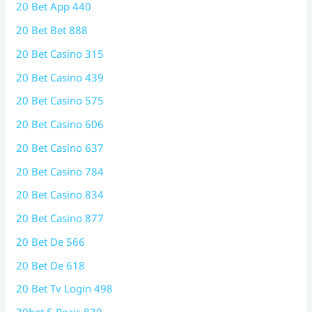
20 Bet App 440
20 Bet Bet 888
20 Bet Casino 315
20 Bet Casino 439
20 Bet Casino 575
20 Bet Casino 606
20 Bet Casino 637
20 Bet Casino 784
20 Bet Casino 834
20 Bet Casino 877
20 Bet De 566
20 Bet De 618
20 Bet Tv Login 498