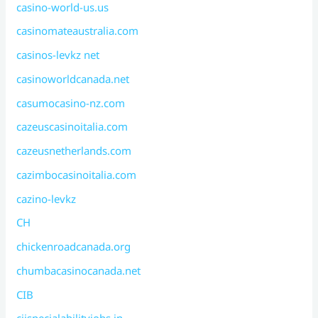
casino-world-us.us
casinomateaustralia.com
casinos-levkz net
casinoworldcanada.net
casumocasino-nz.com
cazeuscasinoitalia.com
cazeusnetherlands.com
cazimbocasinoitalia.com
cazino-levkz
CH
chickenroadcanada.org
chumbacasinocanada.net
CIB