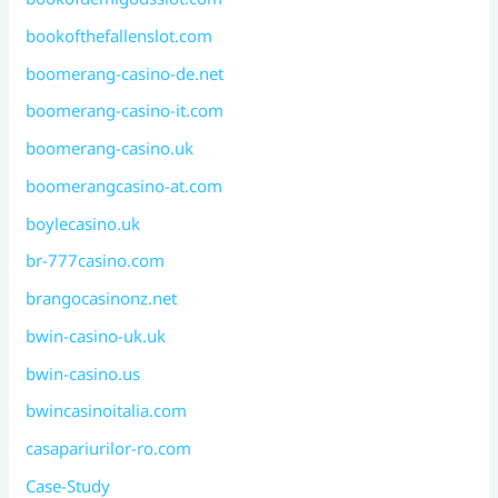
bookofthefallenslot.com
boomerang-casino-de.net
boomerang-casino-it.com
boomerang-casino.uk
boomerangcasino-at.com
boylecasino.uk
br-777casino.com
brangocasinonz.net
bwin-casino-uk.uk
bwin-casino.us
bwincasinoitalia.com
casapariurilor-ro.com
Case-Study