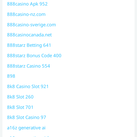
888casino Apk 952
888casino-nz.com
888casino-sverige.com
888casinocanada.net
888starz Betting 641
888starz Bonus Code 400
888starz Casino 554
898
8k8 Casino Slot 921
8k8 Slot 260
8k8 Slot 701
8k8 Slot Casino 97
a16z generative ai