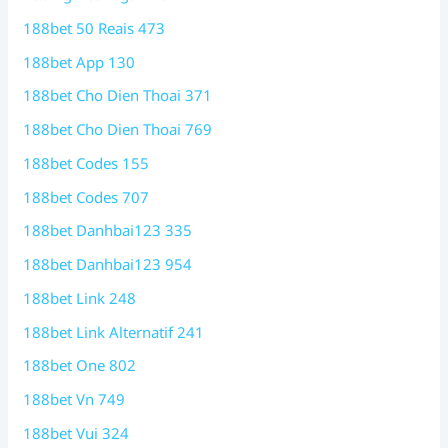
188bet 50 Reais 473
188bet App 130
188bet Cho Dien Thoai 371
188bet Cho Dien Thoai 769
188bet Codes 155
188bet Codes 707
188bet Danhbai123 335
188bet Danhbai123 954
188bet Link 248
188bet Link Alternatif 241
188bet One 802
188bet Vn 749
188bet Vui 324