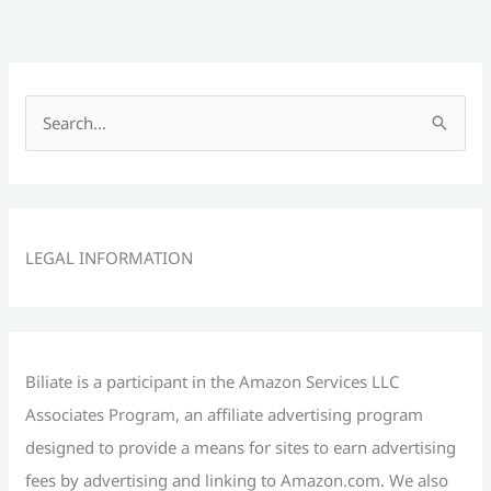
S
e
a
r
c
LEGAL INFORMATION
h
f
o
r
Biliate is a participant in the Amazon Services LLC
:
Associates Program, an affiliate advertising program
designed to provide a means for sites to earn advertising
fees by advertising and linking to Amazon.com. We also