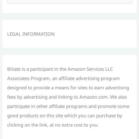
e
a
r
c
LEGAL INFORMATION
h
f
o
r
Biliate is a participant in the Amazon Services LLC
:
Associates Program, an affiliate advertising program
designed to provide a means for sites to earn advertising
fees by advertising and linking to Amazon.com. We also
participate in other affiliate programs and promote some
good products on this site which you can purchase by
clicking on the link, at no extra cost to you.