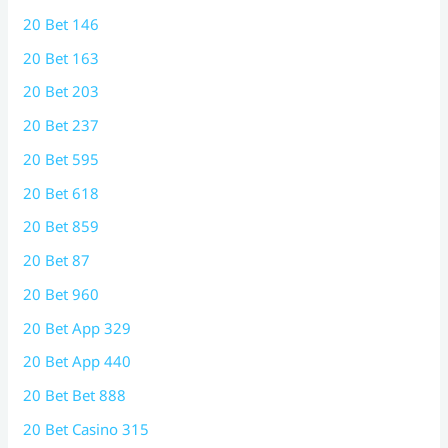
20 Bet 146
20 Bet 163
20 Bet 203
20 Bet 237
20 Bet 595
20 Bet 618
20 Bet 859
20 Bet 87
20 Bet 960
20 Bet App 329
20 Bet App 440
20 Bet Bet 888
20 Bet Casino 315