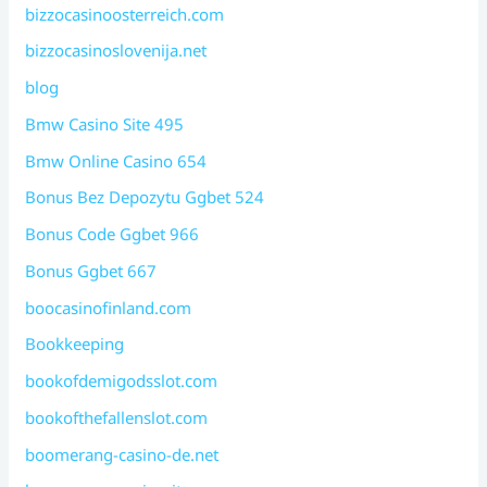
bizzocasinoosterreich.com
bizzocasinoslovenija.net
blog
Bmw Casino Site 495
Bmw Online Casino 654
Bonus Bez Depozytu Ggbet 524
Bonus Code Ggbet 966
Bonus Ggbet 667
boocasinofinland.com
Bookkeeping
bookofdemigodsslot.com
bookofthefallenslot.com
boomerang-casino-de.net