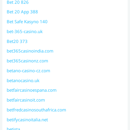
Bet 20 826
Bet 20 App 388
Bet Safe Kasyno 140
bet-365-casino.uk
Bet20 373
bet365casinoindia.com
bet365casinonz.com
betano-casino-cz.com
betanocasino.uk
betfaircasinoespana.com
betfaircasinoit.com
betfredcasinosouthafrica.com
betifycasinoitalia.net
betista