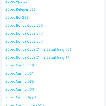
20bet App 384
20bet Belepes 383
20bet Bet 355
20bet Bonus Code 209
20bet Bonus Code 617
20bet Bonus Code 877
20bet Bonus Code Ohne Einzahlung 186
20bet Bonus Code Ohne Einzahlung 474
20bet Casino 279
20bet Casino 351
20bet Casino 685
20bet Casino 700
20bet Casino App 639
20bet Casino Login 513