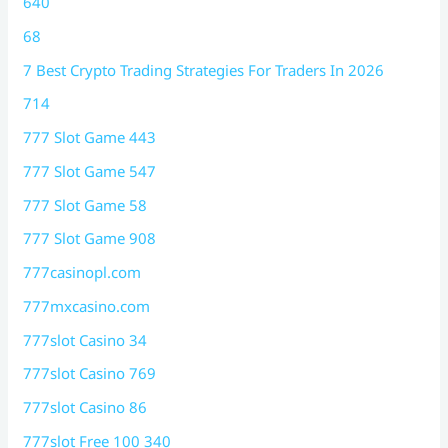
640
68
7 Best Crypto Trading Strategies For Traders In 2026
714
777 Slot Game 443
777 Slot Game 547
777 Slot Game 58
777 Slot Game 908
777casinopl.com
777mxcasino.com
777slot Casino 34
777slot Casino 769
777slot Casino 86
777slot Free 100 340