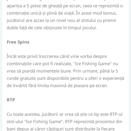
apariția a 5 piese de gheață pe ecran, ceea ce reprezintă o
combinație unică și plină de viață. În acest mod bonus,
jucătorul are acces la un nivel nou al slotului cu premii
duble față de cele obișnuite în timpul jocului.
Free Spins
Încât este privit înscrierea când vine vorba despre
combinațiile care pot fi realizate, "Ice Fishing Game" nu
vrea să piardă momentele bune. Prin urmare, până la 5
runde gratuite sunt disponibile pentru a oferi o experiență
de învârtit fără limita maximă de plasare pe ecran.
RTP
Cu toate acestea, jucătorii ar vrea să știe ce tip este RTP-ul
slot-ului "Ice Fishing Game". RTP reprezintă procentul din
bani depus ai căror câștiguri sunt distribuite la fiecare