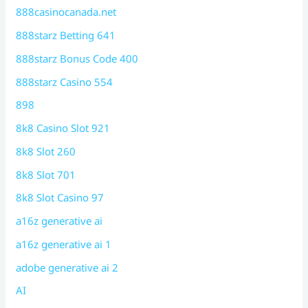
888casinocanada.net
888starz Betting 641
888starz Bonus Code 400
888starz Casino 554
898
8k8 Casino Slot 921
8k8 Slot 260
8k8 Slot 701
8k8 Slot Casino 97
a16z generative ai
a16z generative ai 1
adobe generative ai 2
AI