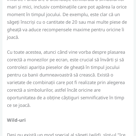
mari și mici, inclusiv combinațiile care pot apărea la orice
moment în timpul jocului. De exemplu, este clar că un
săgeți înscriși cu o cantitate de 20 sau mai multe piese de
gheață va aduce recompensele maxime pentru oricine îi
joacă.
Cu toate acestea, atunci când vine vorba despre plasarea
corectă a monezilor pe ecran, este crucial să învârti și să
controlezi apariția pieselor de gheață în timpul jocului
pentru ca banii dumneavoastră să crească. Există o
varietate de combinații care pot fi realizate prin alegerea
corectă a simbolurilor, astfel încât oricine are
oportunitatea de a obține câștiguri semnificative în timp
ce se joacă.
Wild-uri
Deși nu există un mod special al săgeți (wild), slot-ul "Ice