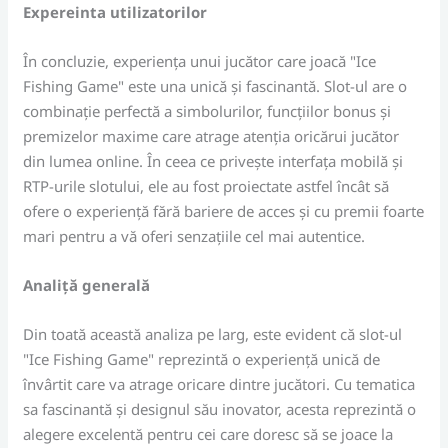
Expereinta utilizatorilor
În concluzie, experiența unui jucător care joacă "Ice
Fishing Game" este una unică și fascinantă. Slot-ul are o
combinație perfectă a simbolurilor, funcțiilor bonus și
premizelor maxime care atrage atenția oricărui jucător
din lumea online. În ceea ce privește interfața mobilă și
RTP-urile slotului, ele au fost proiectate astfel încât să
ofere o experiență fără bariere de acces și cu premii foarte
mari pentru a vă oferi senzațiile cel mai autentice.
Analiță generală
Din toată această analiza pe larg, este evident că slot-ul
"Ice Fishing Game" reprezintă o experiență unică de
învârtit care va atrage oricare dintre jucători. Cu tematica
sa fascinantă și designul său inovator, acesta reprezintă o
alegere excelentă pentru cei care doresc să se joace la