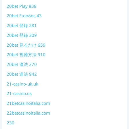
20bet Play 838
20bet Εισοδος 43
20bet 登録 281
20bet 登録 309
20bet 見るだけ 659
20bet 視聴方法 910
20bet 違法 270
20bet 違法 942
21-casino-uk.uk
21-casino.us
21betcasinoitalia.com
22betcasinoitalia.com
230