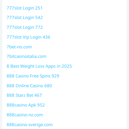
777slot Login 251
777slot Login 542
777slot Login 772
777slot Vip Login 436
7bet-no.com
7bitcasinoitalia.com
8 Best Weight Loss Apps in 2025
888 Casino Free Spins 929
888 Online Casino 680
888 Starz Bet 467
888casino Apk 952
888casino-nz.com
888casino-sverige.com