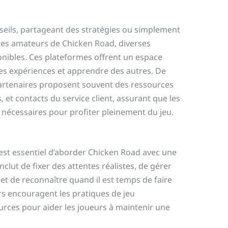
seils, partageant des stratégies ou simplement
res amateurs de Chicken Road, diverses
ibles. Ces plateformes offrent un espace
des expériences et apprendre des autres. De
partenaires proposent souvent des ressources
, et contacts du service client, assurant que les
 nécessaires pour profiter pleinement du jeu.
est essentiel d’aborder Chicken Road avec une
nclut de fixer des attentes réalistes, de gérer
 et de reconnaître quand il est temps de faire
rs encouragent les pratiques de jeu
ources pour aider les joueurs à maintenir une