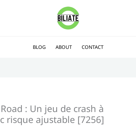
BLOG
ABOUT
CONTACT
Road : Un jeu de crash à
ec risque ajustable [7256]