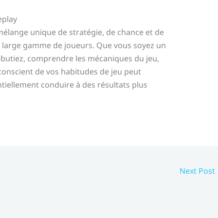
eplay
élange unique de stratégie, de chance et de
ne large gamme de joueurs. Que vous soyez un
butiez, comprendre les mécaniques du jeu,
 conscient de vos habitudes de jeu peut
tiellement conduire à des résultats plus
Next Post