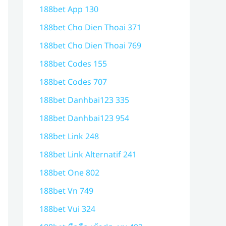
188bet App 130
188bet Cho Dien Thoai 371
188bet Cho Dien Thoai 769
188bet Codes 155
188bet Codes 707
188bet Danhbai123 335
188bet Danhbai123 954
188bet Link 248
188bet Link Alternatif 241
188bet One 802
188bet Vn 749
188bet Vui 324