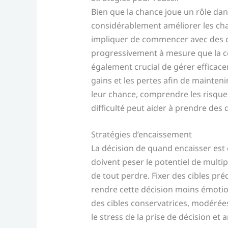
Bien que la chance joue un rôle da
considérablement améliorer les cha
impliquer de commencer avec des ci
progressivement à mesure que la con
également crucial de gérer efficacem
gains et les pertes afin de mainteni
leur chance, comprendre les risqu
difficulté peut aider à prendre des 
Stratégies d’encaissement
La décision de quand encaisser est 
doivent peser le potentiel de multip
de tout perdre. Fixer des cibles pr
rendre cette décision moins émotion
des cibles conservatrices, modérées
le stress de la prise de décision et 