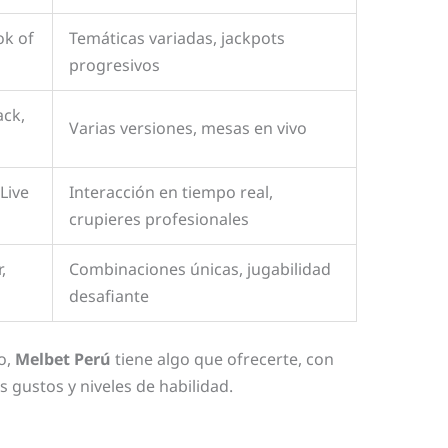
ok of
Temáticas variadas, jackpots
progresivos
ack,
Varias versiones, mesas en vivo
 Live
Interacción en tiempo real,
crupieres profesionales
,
Combinaciones únicas, jugabilidad
desafiante
o,
Melbet Perú
tiene algo que ofrecerte, con
 gustos y niveles de habilidad.