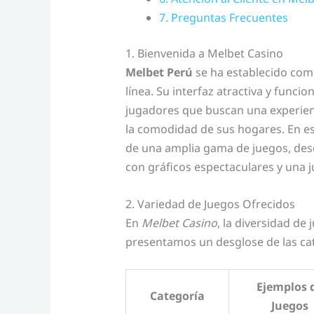
7. Preguntas Frecuentes
1. Bienvenida a Melbet Casino
Melbet Perú
se ha establecido como
línea. Su interfaz atractiva y funci
jugadores que buscan una experien
la comodidad de sus hogares. En es
de una amplia gama de juegos, de
con gráficos espectaculares y una j
2. Variedad de Juegos Ofrecidos
En
Melbet Casino
, la diversidad de
presentamos un desglose de las ca
Ejemplos 
Categoría
Juegos