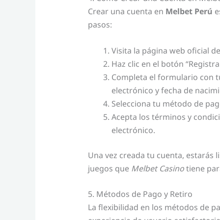
Crear una cuenta en
Melbet Perú
es
pasos:
Visita la página web oficial d
Haz clic en el botón “Registra
Completa el formulario con 
electrónico y fecha de nacimi
Selecciona tu método de pag
Acepta los términos y condici
electrónico.
Una vez creada tu cuenta, estarás l
juegos que
Melbet Casino
tiene para
5. Métodos de Pago y Retiro
La flexibilidad en los métodos de p