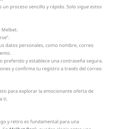
 un proceso sencillo y rápido. Solo sigue estos
e Melbet.
rse”.
tus datos personales, como nombre, correo
ento.
o preferido y establece una contraseña segura.
ones y confirma tu registro a través del correo
isto para explorar la emocionante oferta de
 ti.
ago y retiro es fundamental para una