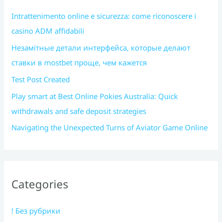
Intrattenimento online e sicurezza: come riconoscere i
casino ADM affidabili
Незамітные детали интерфейса, которые делают
ставки в mostbet проще, чем кажется
Test Post Created
Play smart at Best Online Pokies Australia: Quick
withdrawals and safe deposit strategies
Navigating the Unexpected Turns of Aviator Game Online
Categories
! Без рубрики