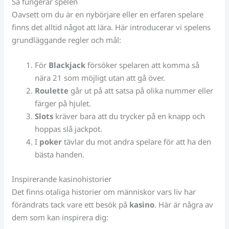
Så fungerar spelen
Oavsett om du är en nybörjare eller en erfaren spelare
finns det alltid något att lära. Här introducerar vi spelens
grundläggande regler och mål:
För
Blackjack
försöker spelaren att komma så
nära 21 som möjligt utan att gå över.
Roulette
går ut på att satsa på olika nummer eller
färger på hjulet.
Slots
kräver bara att du trycker på en knapp och
hoppas slå jackpot.
I
poker
tävlar du mot andra spelare för att ha den
bästa handen.
Inspirerande kasinohistorier
Det finns otaliga historier om människor vars liv har
förändrats tack vare ett besök på
kasino
. Här är några av
dem som kan inspirera dig: