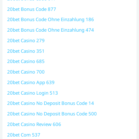
20bet Bonus Code 877
20bet Bonus Code Ohne Einzahlung 186
20bet Bonus Code Ohne Einzahlung 474
20bet Casino 279
20bet Casino 351
20bet Casino 685
20bet Casino 700
20bet Casino App 639
20bet Casino Login 513
20bet Casino No Deposit Bonus Code 14
20bet Casino No Deposit Bonus Code 500
20bet Casino Review 606
20bet Com 537