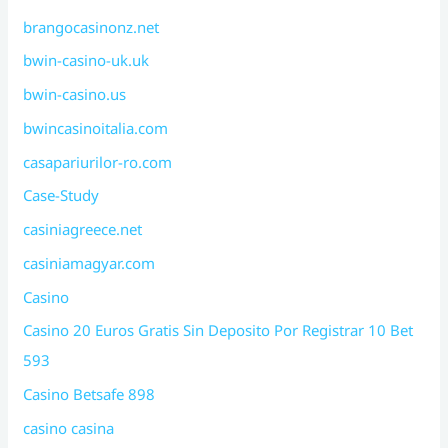
brangocasinonz.net
bwin-casino-uk.uk
bwin-casino.us
bwincasinoitalia.com
casapariurilor-ro.com
Case-Study
casiniagreece.net
casiniamagyar.com
Casino
Casino 20 Euros Gratis Sin Deposito Por Registrar 10 Bet
593
Casino Betsafe 898
casino casina