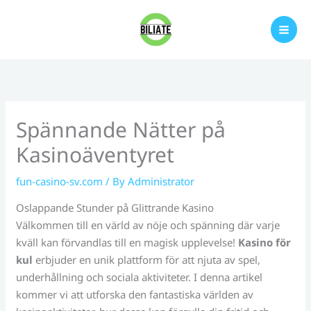
Skip
to
content
Spännande Nätter på
Kasinoäventyret
fun-casino-sv.com
/ By
Administrator
Oslappande Stunder på Glittrande Kasino
Välkommen till en värld av nöje och spänning där varje
kväll kan förvandlas till en magisk upplevelse!
Kasino för
kul
erbjuder en unik plattform för att njuta av spel,
underhållning och sociala aktiviteter. I denna artikel
kommer vi att utforska den fantastiska världen av