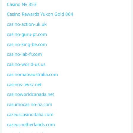
Casino Nv 353
Casino Rewards Yukon Gold 864
casino-action-uk.uk
casino-guru-pt.com
casino-king-be.com
casino-lab-fr.com
casino-world-us.us
casinomateaustralia.com
casinos-levkz net
casinoworldcanada.net
casumocasino-nz.com
cazeuscasinoitalia.com
cazeusnetherlands.com