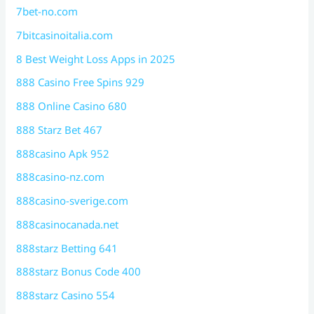
7bet-no.com
7bitcasinoitalia.com
8 Best Weight Loss Apps in 2025
888 Casino Free Spins 929
888 Online Casino 680
888 Starz Bet 467
888casino Apk 952
888casino-nz.com
888casino-sverige.com
888casinocanada.net
888starz Betting 641
888starz Bonus Code 400
888starz Casino 554