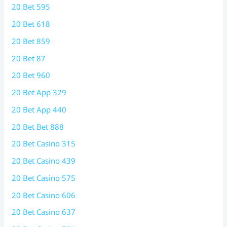
20 Bet 595
20 Bet 618
20 Bet 859
20 Bet 87
20 Bet 960
20 Bet App 329
20 Bet App 440
20 Bet Bet 888
20 Bet Casino 315
20 Bet Casino 439
20 Bet Casino 575
20 Bet Casino 606
20 Bet Casino 637