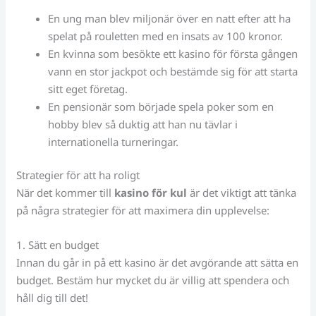
En ung man blev miljonär över en natt efter att ha
spelat på rouletten med en insats av 100 kronor.
En kvinna som besökte ett kasino för första gången
vann en stor jackpot och bestämde sig för att starta
sitt eget företag.
En pensionär som började spela poker som en
hobby blev så duktig att han nu tävlar i
internationella turneringar.
Strategier för att ha roligt
När det kommer till
kasino för kul
är det viktigt att tänka
på några strategier för att maximera din upplevelse:
1. Sätt en budget
Innan du går in på ett kasino är det avgörande att sätta en
budget. Bestäm hur mycket du är villig att spendera och
håll dig till det!