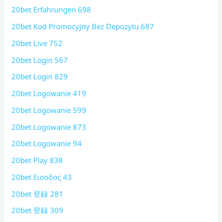
20bet Erfahrungen 698
20bet Kod Promocyjny Bez Depozytu 687
20bet Live 752
20bet Login 567
20bet Login 829
20bet Logowanie 419
20bet Logowanie 599
20bet Logowanie 873
20bet Logowanie 94
20bet Play 838
20bet Εισοδος 43
20bet 登録 281
20bet 登録 309