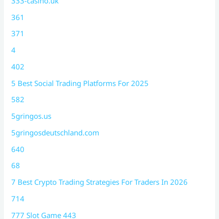
333-casino.uk
361
371
4
402
5 Best Social Trading Platforms For 2025
582
5gringos.us
5gringosdeutschland.com
640
68
7 Best Crypto Trading Strategies For Traders In 2026
714
777 Slot Game 443