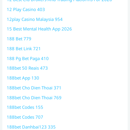
12 Play Casino 403
12play Casino Malaysia 954
15 Best Mental Health App 2026
188 Bet 779
188 Bet Link 721
188 Pg Bet Paga 410
188bet 50 Reais 473
188bet App 130
188bet Cho Dien Thoai 371
188bet Cho Dien Thoai 769
188bet Codes 155
188bet Codes 707
188bet Danhbai123 335