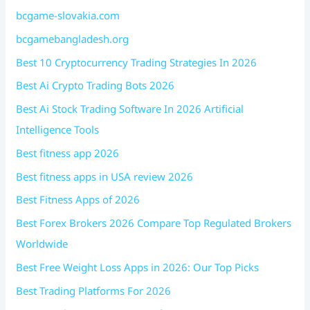
bcgame-slovakia.com
bcgamebangladesh.org
Best 10 Cryptocurrency Trading Strategies In 2026
Best Ai Crypto Trading Bots 2026
Best Ai Stock Trading Software In 2026 Artificial
Intelligence Tools
Best fitness app 2026
Best fitness apps in USA review 2026
Best Fitness Apps of 2026
Best Forex Brokers 2026 Compare Top Regulated Brokers
Worldwide
Best Free Weight Loss Apps in 2026: Our Top Picks
Best Trading Platforms For 2026