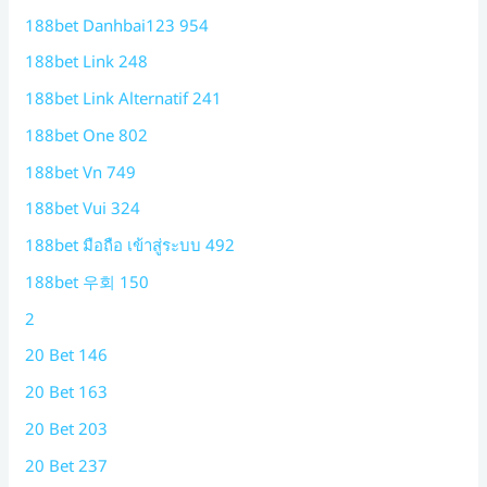
188bet Danhbai123 954
188bet Link 248
188bet Link Alternatif 241
188bet One 802
188bet Vn 749
188bet Vui 324
188bet มือถือ เข้าสู่ระบบ 492
188bet 우회 150
2
20 Bet 146
20 Bet 163
20 Bet 203
20 Bet 237