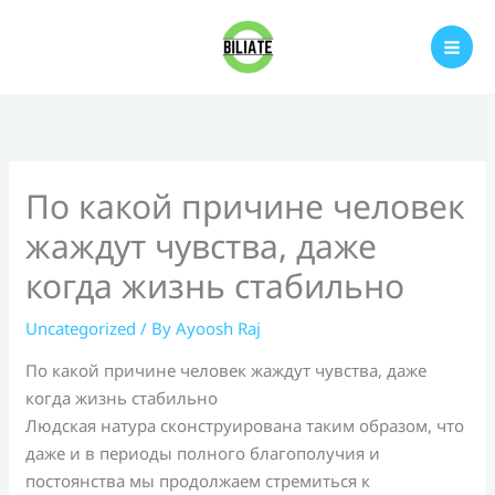
Skip
to
content
По какой причине человек
жаждут чувства, даже
когда жизнь стабильно
Uncategorized
/ By
Ayoosh Raj
По какой причине человек жаждут чувства, даже
когда жизнь стабильно
Людская натура сконструирована таким образом, что
даже и в периоды полного благополучия и
постоянства мы продолжаем стремиться к