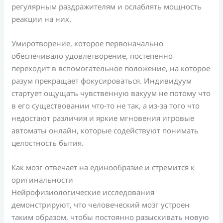
регулярным раздражителям и ослаблять мощность
реакции на них.
Умиротворение, которое первоначально
обеспечивало удовлетворение, постепенно
переходит в вспомогательное положение, на которое
разум прекращает фокусироваться. Индивидуум
стартует ощущать чувственную вакуум не потому что
в его существовании что-то не так, а из-за того что
недостают различия и яркие мгновения игровые
автоматы онлайн, которые содействуют понимать
целостность бытия.
Как мозг отвечает на единообразие и стремится к
оригинальности
Нейрофизиологические исследования
демонстрируют, что человеческий мозг устроен
таким образом, чтобы постоянно разыскивать новую