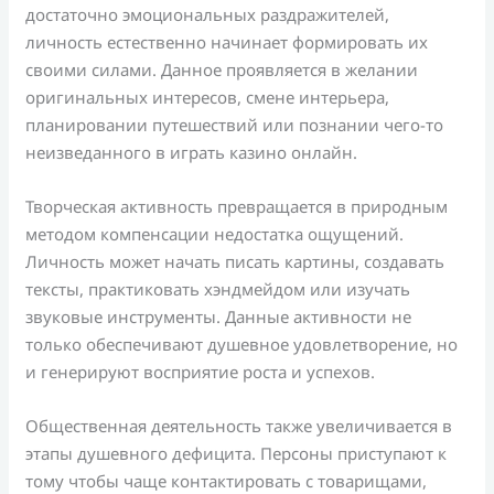
достаточно эмоциональных раздражителей,
личность естественно начинает формировать их
своими силами. Данное проявляется в желании
оригинальных интересов, смене интерьера,
планировании путешествий или познании чего-то
неизведанного в играть казино онлайн.
Творческая активность превращается в природным
методом компенсации недостатка ощущений.
Личность может начать писать картины, создавать
тексты, практиковать хэндмейдом или изучать
звуковые инструменты. Данные активности не
только обеспечивают душевное удовлетворение, но
и генерируют восприятие роста и успехов.
Общественная деятельность также увеличивается в
этапы душевного дефицита. Персоны приступают к
тому чтобы чаще контактировать с товарищами,