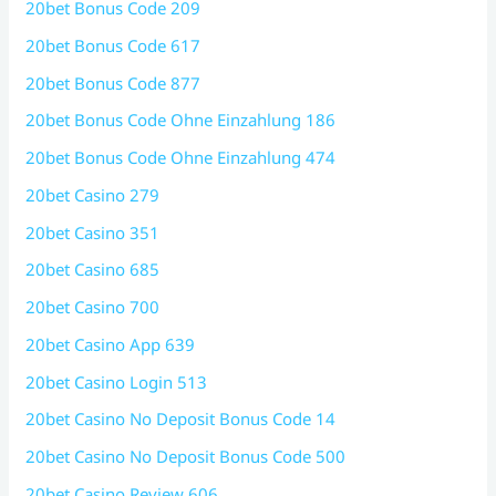
20bet Bonus Code 209
20bet Bonus Code 617
20bet Bonus Code 877
20bet Bonus Code Ohne Einzahlung 186
20bet Bonus Code Ohne Einzahlung 474
20bet Casino 279
20bet Casino 351
20bet Casino 685
20bet Casino 700
20bet Casino App 639
20bet Casino Login 513
20bet Casino No Deposit Bonus Code 14
20bet Casino No Deposit Bonus Code 500
20bet Casino Review 606