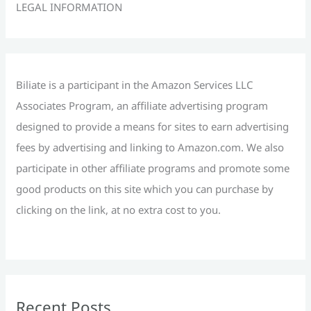
LEGAL INFORMATION
h
f
o
r
Biliate is a participant in the Amazon Services LLC
:
Associates Program, an affiliate advertising program
designed to provide a means for sites to earn advertising
fees by advertising and linking to Amazon.com. We also
participate in other affiliate programs and promote some
good products on this site which you can purchase by
clicking on the link, at no extra cost to you.
Recent Posts