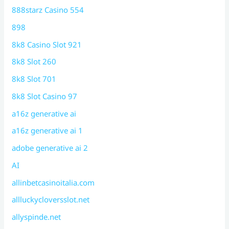
888starz Casino 554
898
8k8 Casino Slot 921
8k8 Slot 260
8k8 Slot 701
8k8 Slot Casino 97
a16z generative ai
a16z generative ai 1
adobe generative ai 2
AI
allinbetcasinoitalia.com
allluckycloversslot.net
allyspinde.net