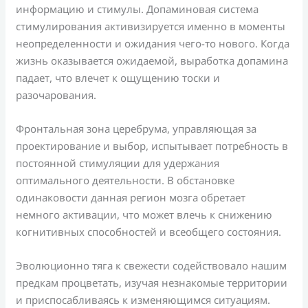
информацию и стимулы. Допаминовая система
стимулирования активизируется именно в моменты
неопределенности и ожидания чего-то нового. Когда
жизнь оказывается ожидаемой, выработка допамина
падает, что влечет к ощущению тоски и
разочарования.
Фронтальная зона церебрума, управляющая за
проектирование и выбор, испытывает потребность в
постоянной стимуляции для удержания
оптимального деятельности. В обстановке
одинаковости данная регион мозга обретает
немного активации, что может влечь к снижению
когнитивных способностей и всеобщего состояния.
Эволюционно тяга к свежести содействовало нашим
предкам процветать, изучая незнакомые территории
и приспосабливаясь к изменяющимся ситуациям.