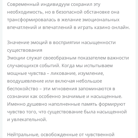
Современный индивидуум сохранил эту
необходимость, но в безопасной обстановке она
трансформировалась в желание эмоциональных
впечатлений и впечатлений в играть казино онлайн.
Значение эмоций в восприятии насыщенности
существования
Эмоции служат своеобразным показателем важности
случающихся событий. Когда мы испытываем
мощные чувства – ликование, изумление,
воодушевление или включая небольшое
беспокойство – эти мгновения запоминаются в
сознании как особенно значимые и насыщенные.
Именно душевно наполненные память формируют
чувство того, что существование была насыщенной
и увлекательной.
Нейтральные, освобожденные от чувственной