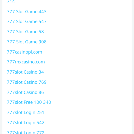
714
777 Slot Game 443
777 Slot Game 547
777 Slot Game 58
777 Slot Game 908
777casinopl.com
777mxcasino.com
777slot Casino 34
777slot Casino 769
777slot Casino 86
777slot Free 100 340
777slot Login 251
777slot Login 542
777slot Login 772