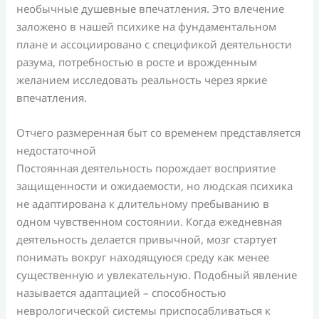
необычные душевные впечатления. Это влечение
заложено в нашей психике на фундаментальном
плане и ассоциировано с спецификой деятельности
разума, потребностью в росте и врожденным
желанием исследовать реальность через яркие
впечатления.
Отчего размеренная быт со временем представляется
недостаточной
Постоянная деятельность порождает восприятие
защищенности и ожидаемости, но людская психика
не адаптирована к длительному пребыванию в
одном чувственном состоянии. Когда ежедневная
деятельность делается привычной, мозг стартует
понимать вокруг находящуюся среду как менее
существенную и увлекательную. Подобный явление
называется адаптацией – способностью
неврологической системы приспосабливаться к