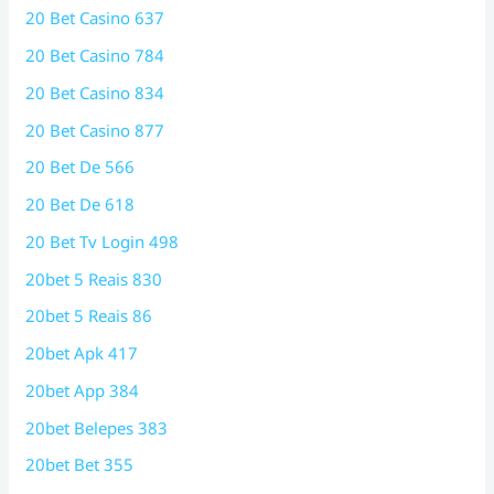
20 Bet Casino 637
20 Bet Casino 784
20 Bet Casino 834
20 Bet Casino 877
20 Bet De 566
20 Bet De 618
20 Bet Tv Login 498
20bet 5 Reais 830
20bet 5 Reais 86
20bet Apk 417
20bet App 384
20bet Belepes 383
20bet Bet 355