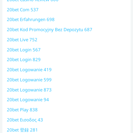
20bet Com 537
20bet Erfahrungen 698
20bet Kod Promocyjny Bez Depozytu 687
20bet Live 752
20bet Login 567
20bet Login 829
20bet Logowanie 419
20bet Logowanie 599
20bet Logowanie 873
20bet Logowanie 94
20bet Play 838
20bet Εισοδος 43
20bet 登録 281