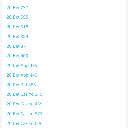
20 Bet 237
20 Bet 595
20 Bet 618
20 Bet 859
20 Bet 87
20 Bet 960
20 Bet App 329
20 Bet App 440
20 Bet Bet 888
20 Bet Casino 315
20 Bet Casino 439
20 Bet Casino 575
20 Bet Casino 606