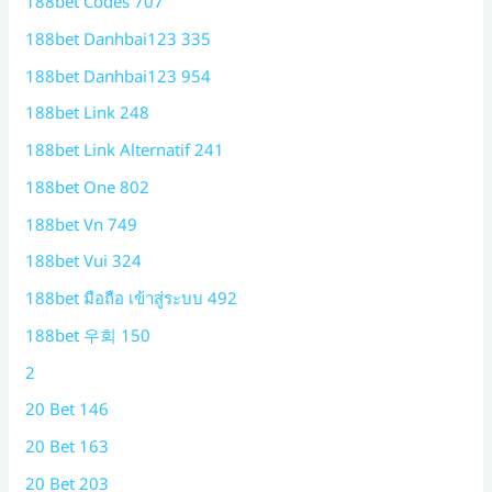
188bet Codes 707
188bet Danhbai123 335
188bet Danhbai123 954
188bet Link 248
188bet Link Alternatif 241
188bet One 802
188bet Vn 749
188bet Vui 324
188bet มือถือ เข้าสู่ระบบ 492
188bet 우회 150
2
20 Bet 146
20 Bet 163
20 Bet 203