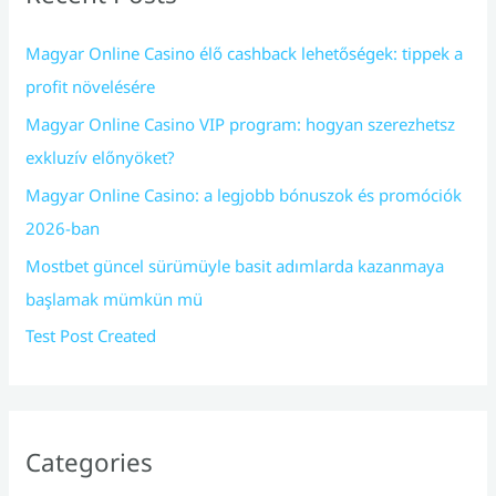
Magyar Online Casino élő cashback lehetőségek: tippek a
profit növelésére
Magyar Online Casino VIP program: hogyan szerezhetsz
exkluzív előnyöket?
Magyar Online Casino: a legjobb bónuszok és promóciók
2026-ban
Mostbet güncel sürümüyle basit adımlarda kazanmaya
başlamak mümkün mü
Test Post Created
Categories