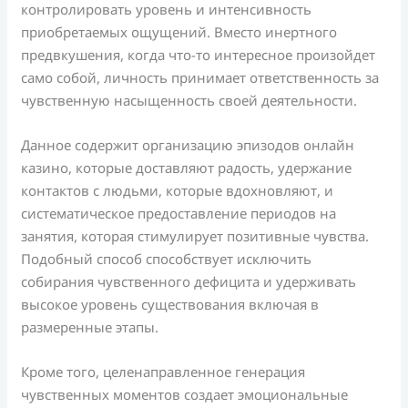
контролировать уровень и интенсивность
приобретаемых ощущений. Вместо инертного
предвкушения, когда что-то интересное произойдет
само собой, личность принимает ответственность за
чувственную насыщенность своей деятельности.
Данное содержит организацию эпизодов онлайн
казино, которые доставляют радость, удержание
контактов с людьми, которые вдохновляют, и
систематическое предоставление периодов на
занятия, которая стимулирует позитивные чувства.
Подобный способ способствует исключить
собирания чувственного дефицита и удерживать
высокое уровень существования включая в
размеренные этапы.
Кроме того, целенаправленное генерация
чувственных моментов создает эмоциональные