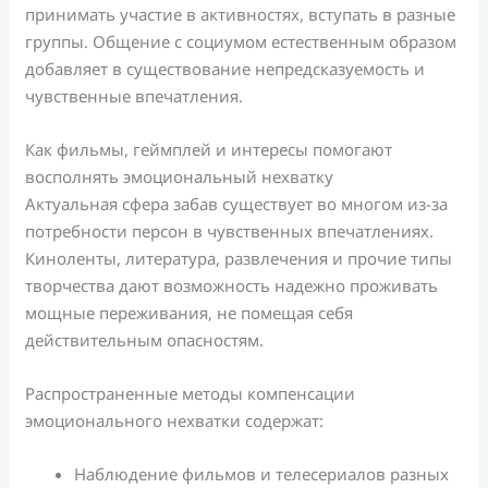
принимать участие в активностях, вступать в разные
группы. Общение с социумом естественным образом
добавляет в существование непредсказуемость и
чувственные впечатления.
Как фильмы, геймплей и интересы помогают
восполнять эмоциональный нехватку
Актуальная сфера забав существует во многом из-за
потребности персон в чувственных впечатлениях.
Киноленты, литература, развлечения и прочие типы
творчества дают возможность надежно проживать
мощные переживания, не помещая себя
действительным опасностям.
Распространенные методы компенсации
эмоционального нехватки содержат:
Наблюдение фильмов и телесериалов разных