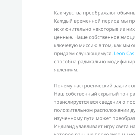
Как чувства преображают обычны
Каждый временной период мы пр
исключительно некоторые из них
ценные. Наше собственное эмоц
ключевую миссию в том, как мы 
придаем случающемуся.
Leon Cas
способна радикально модифицир
явлениям.
Почему настроенческий задник о
Наш собственный скрытый тон раб
транслируется вся сведения о по
положительном расположении дух
изученному пути может преобраз
Индивид улавливает игру света н
которое раньше проходило мимо