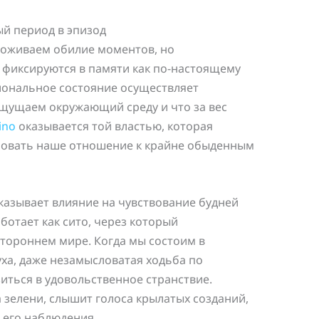
й период в эпизод
оживаем обилие моментов, но
 фиксируются в памяти как по-настоящему
иональное состояние осуществляет
ощущаем окружающий среду и что за вес
ino
оказывается той властью, которая
овать наше отношение к крайне обыденным
казывает влияние на чувствование будней
отает как сито, через который
стороннем мире. Когда мы состоим в
а, даже незамысловатая ходьба по
иться в удовольственное странствие.
а зелени, слышит голоса крылатых созданий,
 его наблюдения.