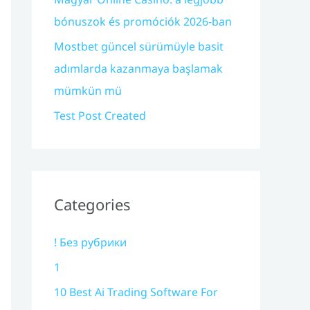
bónuszok és promóciók 2026-ban
Mostbet güncel sürümüyle basit
adımlarda kazanmaya başlamak
mümkün mü
Test Post Created
Categories
! Без рубрики
1
10 Best Ai Trading Software For