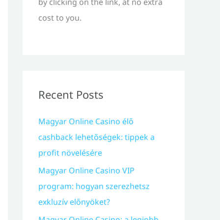
by clicking on the link, at no extra
cost to you.
Recent Posts
Magyar Online Casino élő
cashback lehetőségek: tippek a
profit növelésére
Magyar Online Casino VIP
program: hogyan szerezhetsz
exkluzív előnyöket?
Magyar Online Casino: a legjobb