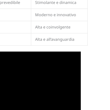
prevedibile
Stimolante e dinamica
Moderno e innovativo
Alta e coinvolgente
Alta e all’avanguardia