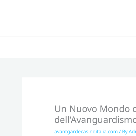
Skip
to
content
Un Nuovo Mondo di
dell’Avanguardism
avantgardecasinoitalia.com
/ By
Ad