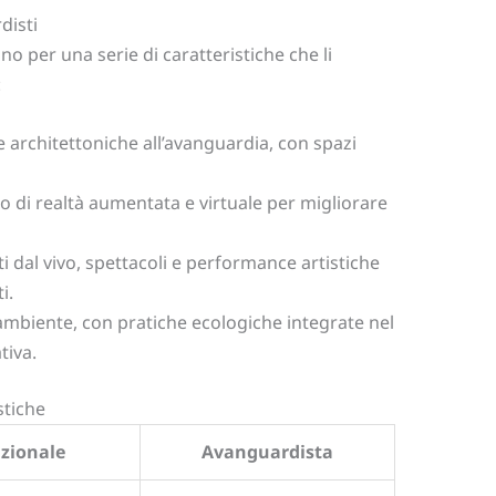
disti
no per una serie di caratteristiche che li
:
 architettoniche all’avanguardia, con spazi
zo di realtà aumentata e virtuale per migliorare
i dal vivo, spettacoli e performance artistiche
i.
ambiente, con pratiche ecologiche integrate nel
tiva.
stiche
izionale
Avanguardista