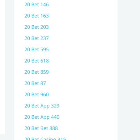
20 Bet 146
20 Bet 163
20 Bet 203
20 Bet 237
20 Bet 595
20 Bet 618
20 Bet 859
20 Bet 87
20 Bet 960
20 Bet App 329
20 Bet App 440
20 Bet Bet 888
20 Bet Casino 315