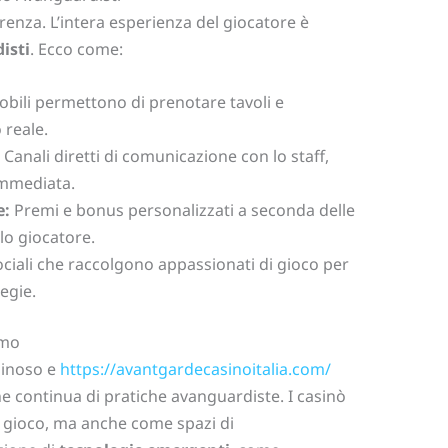
erenza. L’intera esperienza del giocatore è
isti
. Ecco come:
bili permettono di prenotare tavoli e
 reale.
Canali diretti di comunicazione con lo staff,
 immediata.
e:
Premi e bonus personalizzati a seconda delle
lo giocatore.
ciali che raccolgono appassionati di gioco per
egie.
smo
minoso e
https://avantgardecasinoitalia.com/
one continua di pratiche avanguardiste. I casinò
 gioco, ma anche come spazi di