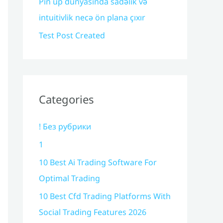
Pin up dünyasında sadəlik və
intuitivlik necə ön plana çıxır
Test Post Created
Categories
! Без рубрики
1
10 Best Ai Trading Software For
Optimal Trading
10 Best Cfd Trading Platforms With
Social Trading Features 2026