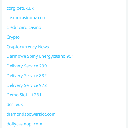
corgibetuk.uk
cosmocasinonz.com
credit card casino
Crypto
Cryptocurrency News
Darmowe Spiny Energycasino 951
Delivery Service 239
Delivery Service 832
Delivery Service 972
Demo Slot Jili 261
des jeux
diamondspowerslot.com
dollycasinopl.com