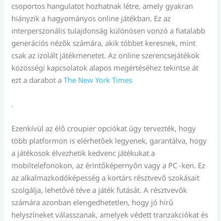
csoportos hangulatot hozhatnak létre, amely gyakran
hiányzik a hagyományos online játékban. Ez az
interperszonális tulajdonság különösen vonzó a fiatalabb
generációs nézők számára, akik többet keresnek, mint
csak az izolált játékmenetet. Az online szerencsejátékok
közösségi kapcsolatok alapos megértéséhez tekintse át
ezt a darabot a
The New York Times
.
Ezenkívül az élő croupier opciókat úgy tervezték, hogy
több platformon is elérhetőek legyenek, garantálva, hogy
a játékosok élvezhetik kedvenc játékukat a
mobiltelefonokon, az érintőképernyőn vagy a PC -ken. Ez
az alkalmazkodóképesség a kortárs résztvevő szokásait
szolgálja, lehetővé téve a játék futását. A résztvevők
számára azonban elengedhetetlen, hogy jó hírű
helyszíneket válasszanak, amelyek védett tranzakciókat és