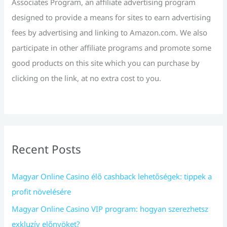
Associates Program, an affiliate advertising program
designed to provide a means for sites to earn advertising
fees by advertising and linking to Amazon.com. We also
participate in other affiliate programs and promote some
good products on this site which you can purchase by
clicking on the link, at no extra cost to you.
Recent Posts
Magyar Online Casino élő cashback lehetőségek: tippek a
profit növelésére
Magyar Online Casino VIP program: hogyan szerezhetsz
exkluzív előnyöket?