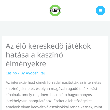
Skip
to
content
Az élő kereskedő játékok
hatása a kaszinó
élményekre
Casino
/ By
Ayoosh Raj
Az interaktív host címek forradalmasították az internetes
kaszinó jelenetet, és olyan magával ragadó találkozást
kínálnak, amely majdnem hasonlít a hagyományos
játékhelyszín hangulatához. Ezeket a lehetőségeket,
amelyek olyan kedvelt választásokkal rendelkeznek, mint