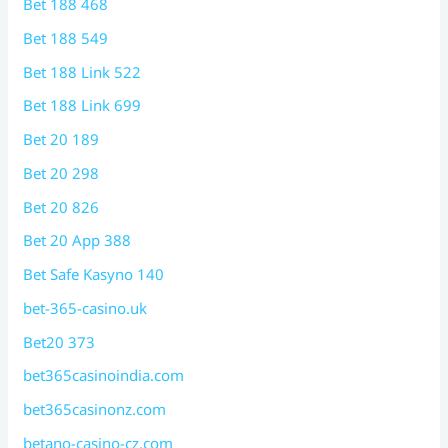
Bet 188 468
Bet 188 549
Bet 188 Link 522
Bet 188 Link 699
Bet 20 189
Bet 20 298
Bet 20 826
Bet 20 App 388
Bet Safe Kasyno 140
bet-365-casino.uk
Bet20 373
bet365casinoindia.com
bet365casinonz.com
betano-casino-cz.com