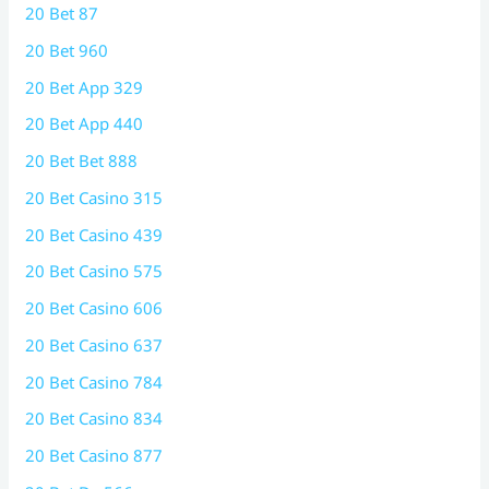
20 Bet 87
20 Bet 960
20 Bet App 329
20 Bet App 440
20 Bet Bet 888
20 Bet Casino 315
20 Bet Casino 439
20 Bet Casino 575
20 Bet Casino 606
20 Bet Casino 637
20 Bet Casino 784
20 Bet Casino 834
20 Bet Casino 877