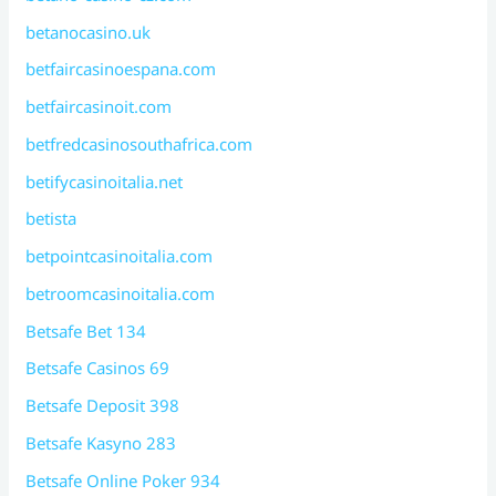
betanocasino.uk
betfaircasinoespana.com
betfaircasinoit.com
betfredcasinosouthafrica.com
betifycasinoitalia.net
betista
betpointcasinoitalia.com
betroomcasinoitalia.com
Betsafe Bet 134
Betsafe Casinos 69
Betsafe Deposit 398
Betsafe Kasyno 283
Betsafe Online Poker 934