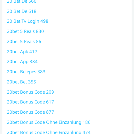
20 Bet De 566
20 Bet De 618
20 Bet Tv Login 498
20bet 5 Reais 830
20bet 5 Reais 86
20bet Apk 417
20bet App 384
20bet Belepes 383
20bet Bet 355
20bet Bonus Code 209
20bet Bonus Code 617
20bet Bonus Code 877
20bet Bonus Code Ohne Einzahlung 186
20bet Bonus Code Ohne Einzahlung 474