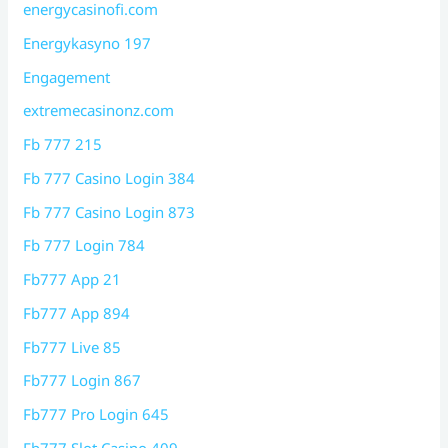
energycasinofi.com
Energykasyno 197
Engagement
extremecasinonz.com
Fb 777 215
Fb 777 Casino Login 384
Fb 777 Casino Login 873
Fb 777 Login 784
Fb777 App 21
Fb777 App 894
Fb777 Live 85
Fb777 Login 867
Fb777 Pro Login 645
Fb777 Slot Casino 409