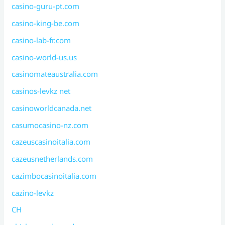
casino-guru-pt.com
casino-king-be.com
casino-lab-fr.com
casino-world-us.us
casinomateaustralia.com
casinos-levkz net
casinoworldcanada.net
casumocasino-nz.com
cazeuscasinoitalia.com
cazeusnetherlands.com
cazimbocasinoitalia.com
cazino-levkz
CH