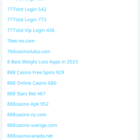
777slot Login 542
777slot Login 772
777slot Vip Login 436
7bet-no.com
7bitcasinoitalia.com
8 Best Weight Loss Apps in 2025
888 Casino Free Spins 929
888 Online Casino 680
888 Starz Bet 467
888casino Apk 952
888casino-nz.com
888casino-sverige.com
888casinocanada.net