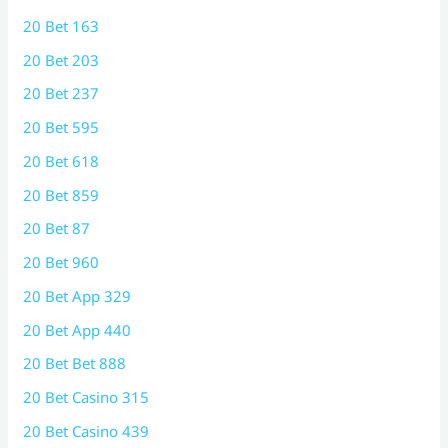
20 Bet 163
20 Bet 203
20 Bet 237
20 Bet 595
20 Bet 618
20 Bet 859
20 Bet 87
20 Bet 960
20 Bet App 329
20 Bet App 440
20 Bet Bet 888
20 Bet Casino 315
20 Bet Casino 439