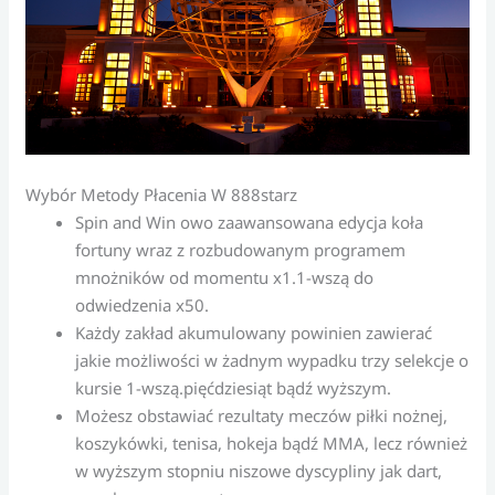
Wybór Metody Płacenia W 888starz
Spin and Win owo zaawansowana edycja koła
fortuny wraz z rozbudowanym programem
mnożników od momentu x1.1-wszą do
odwiedzenia x50.
Każdy zakład akumulowany powinien zawierać
jakie możliwości w żadnym wypadku trzy selekcje o
kursie 1-wszą.pięćdziesiąt bądź wyższym.
Możesz obstawiać rezultaty meczów piłki nożnej,
koszykówki, tenisa, hokeja bądź MMA, lecz również
w wyższym stopniu niszowe dyscypliny jak dart,