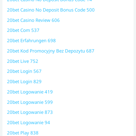
20bet Casino No Deposit Bonus Code 500
20bet Casino Review 606
20bet Com 537
20bet Erfahrungen 698
20bet Kod Promocyjny Bez Depozytu 687
20bet Live 752
20bet Login 567
20bet Login 829
20bet Logowanie 419
20bet Logowanie 599
20bet Logowanie 873
20bet Logowanie 94
20bet Play 838