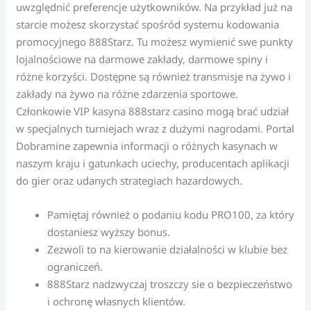
uwzględnić preferencje użytkowników. Na przykład już na
starcie możesz skorzystać spośród systemu kodowania
promocyjnego 888Starz. Tu możesz wymienić swe punkty
lojalnościowe na darmowe zakłady, darmowe spiny i
różne korzyści. Dostępne są również transmisje na żywo i
zakłady na żywo na różne zdarzenia sportowe.
Członkowie VIP kasyna 888starz casino mogą brać udział
w specjalnych turniejach wraz z dużymi nagrodami. Portal
Dobramine zapewnia informacji o różnych kasynach w
naszym kraju i gatunkach uciechy, producentach aplikacji
do gier oraz udanych strategiach hazardowych.
Pamiętaj również o podaniu kodu PRO100, za który
dostaniesz wyższy bonus.
Zezwoli to na kierowanie działalności w klubie bez
ograniczeń.
888Starz nadzwyczaj troszczy sie o bezpieczeństwo
i ochronę własnych klientów.