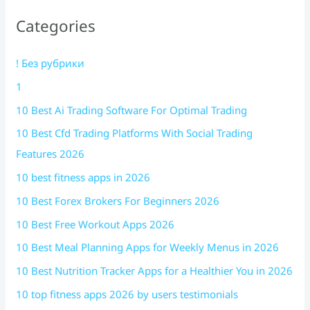
Categories
! Без рубрики
1
10 Best Ai Trading Software For Optimal Trading
10 Best Cfd Trading Platforms With Social Trading
Features 2026
10 best fitness apps in 2026
10 Best Forex Brokers For Beginners 2026
10 Best Free Workout Apps 2026
10 Best Meal Planning Apps for Weekly Menus in 2026
10 Best Nutrition Tracker Apps for a Healthier You in 2026
10 top fitness apps 2026 by users testimonials