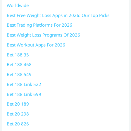
Worldwide
Best Free Weight Loss Apps in 2026: Our Top Picks
Best Trading Platforms For 2026
Best Weight Loss Programs Of 2026
Best Workout Apps For 2026
Bet 188 35
Bet 188 468
Bet 188 549
Bet 188 Link 522
Bet 188 Link 699
Bet 20 189
Bet 20 298
Bet 20 826