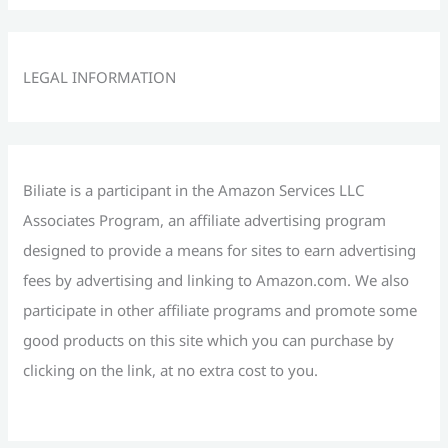
a
r
c
LEGAL INFORMATION
h
f
o
r
Biliate is a participant in the Amazon Services LLC
:
Associates Program, an affiliate advertising program
designed to provide a means for sites to earn advertising
fees by advertising and linking to Amazon.com. We also
participate in other affiliate programs and promote some
good products on this site which you can purchase by
clicking on the link, at no extra cost to you.