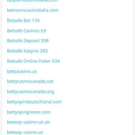
betroomcasinoitalia.com
Betsafe Bet 134
Betsafe Casinos 69
Betsafe Deposit 398
Betsafe Kasyno 283
Betsafe Online Poker 934
bettycasino.us
bettycasinocanada.net
bettycasinocanada.org
bettyspindeutschland.com
bettyspingreece.com
betway-casino-uk.uk
betway-casino.us