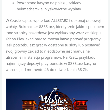
Poszerzone kasyno na polsku, zakłady
bukmacherskie, błyskawiczne wypłaty.
W Czasie zapisu wpisz kod ALLSTARZ i dokonaj czołowej
wpłaty. Bukmacher 888Starz, identycznie jakim sposobem
inne stronicy hazardowe jest wykluczony wraz ze sklepu
Yahoo Play, skąd bardzo można łatwo porwać programy.
Jeśli potrzebujesz grać w dostępne tu sloty lub postawić
swój główny zakład to nieodzowne jest manualne
utracenie i instalacja programów. Na Rzecz przykładu,
najmniejszy depozyt przy bonusie w 888Starz kasyno
waha się od momentu 46 do odwiedzenia 68 ZŁ.