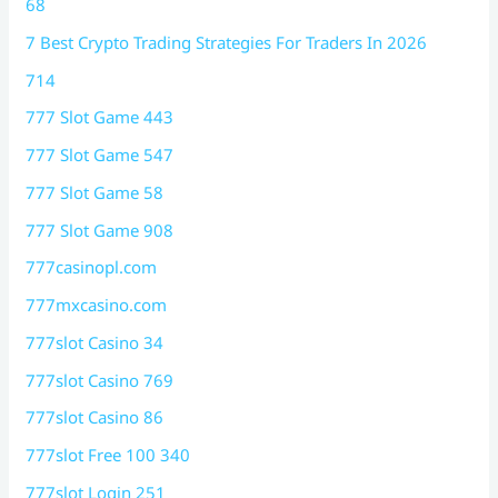
68
7 Best Crypto Trading Strategies For Traders In 2026
714
777 Slot Game 443
777 Slot Game 547
777 Slot Game 58
777 Slot Game 908
777casinopl.com
777mxcasino.com
777slot Casino 34
777slot Casino 769
777slot Casino 86
777slot Free 100 340
777slot Login 251