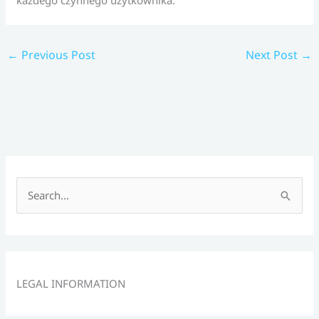
←
Previous Post
Next Post
→
S
e
a
r
c
LEGAL INFORMATION
h
f