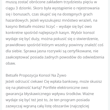
muszą zostać obrócone zakładem trzydziestu pięciu w
ciągu 3 dzionki. Skoro była wystąpienie o rejestrowania
się i bonusach, czas skupić się na dostępnych grach
hazardowych. Jeżeli wyszukujesz mnóstwo wrażeń, na
kasyno Betsafe możesz liczyć – wydaje się być owo
konkretne spośród najlepszych kasyn. Wybór konsol
wydaje się być duży, można pokusić się o stwierdzenie,
prawidłowo spośród którym wszelcy powinny znaleźć coś
dla siebie. Sprawa jasna rozrywki są certyfikowane, nie
zaakceptować posiada żadnych powodów do odwiedzenia
obaw.
Betsafe Propozycja Konsol Na Żywo
Jeżeli odrzucić ciekawi Cię wpłata bankowy, może skusisz
się na płatność kartą? Portfele elektroniczne owo
gwarancja błyskawicznego wpływu środków. Ważne
wydaje się być też jest to, że ten program posiada
zazwyczaj wgraną całą listę obszarów (najczęściej