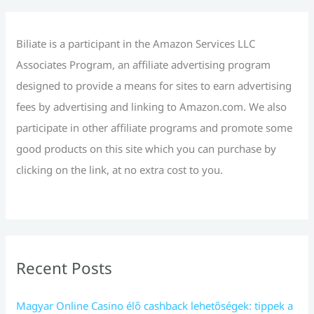
o
r
Biliate is a participant in the Amazon Services LLC
:
Associates Program, an affiliate advertising program
designed to provide a means for sites to earn advertising
fees by advertising and linking to Amazon.com. We also
participate in other affiliate programs and promote some
good products on this site which you can purchase by
clicking on the link, at no extra cost to you.
Recent Posts
Magyar Online Casino élő cashback lehetőségek: tippek a