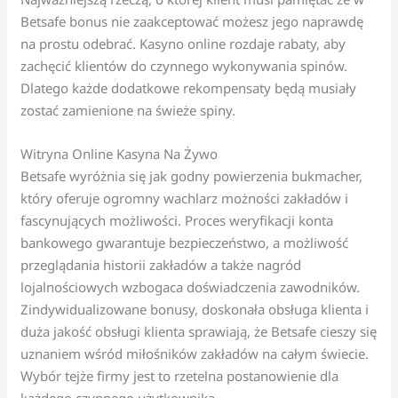
Betsafe bonus nie zaakceptować możesz jego naprawdę
na prostu odebrać. Kasyno online rozdaje rabaty, aby
zachęcić klientów do czynnego wykonywania spinów.
Dlatego każde dodatkowe rekompensaty będą musiały
zostać zamienione na świeże spiny.
Witryna Online Kasyna Na Żywo
Betsafe wyróżnia się jak godny powierzenia bukmacher,
który oferuje ogromny wachlarz możności zakładów i
fascynujących możliwości. Proces weryfikacji konta
bankowego gwarantuje bezpieczeństwo, a możliwość
przeglądania historii zakładów a także nagród
lojalnościowych wzbogaca doświadczenia zawodników.
Zindywidualizowane bonusy, doskonała obsługa klienta i
duża jakość obsługi klienta sprawiają, że Betsafe cieszy się
uznaniem wśród miłośników zakładów na całym świecie.
Wybór tejże firmy jest to rzetelna postanowienie dla
każdego czynnego użytkownika.