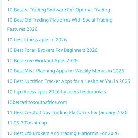
10 Best Ai Trading Software For Optimal Trading
10 Best Cfd Trading Platforms With Social Trading
Features 2026
10 best fitness apps in 2026
10 Best Forex Brokers For Beginners 2026
10 Best Free Workout Apps 2026
10 Best Meal Planning Apps for Weekly Menus in 2026
10 Best Nutrition Tracker Apps for a Healthier You in 2026
10 top fitness apps 2026 by users testimonials
10betcasinosouthafrica.com
11 Best Crypto Copy Trading Platforms For January 2026
11.05.2026-pin up
12 Best Cfd Brokers And Trading Platforms For 2026