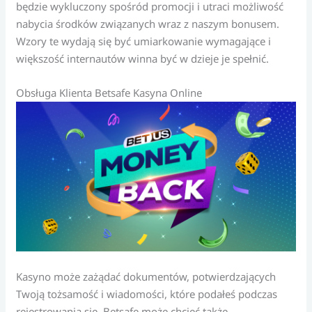
będzie wykluczony spośród promocji i utraci możliwość
nabycia środków związanych wraz z naszym bonusem.
Wzory te wydają się być umiarkowanie wymagające i
większość internautów winna być w dzieje je spełnić.
Obsługa Klienta Betsafe Kasyna Online
Kasyno może zażądać dokumentów, potwierdzających
Twoją tożsamość i wiadomości, które podałeś podczas
rejestrowania się. Betsafe może chcieć także