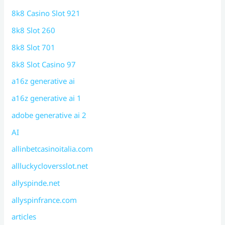
8k8 Casino Slot 921
8k8 Slot 260
8k8 Slot 701
8k8 Slot Casino 97
a16z generative ai
a16z generative ai 1
adobe generative ai 2
AI
allinbetcasinoitalia.com
allluckycloversslot.net
allyspinde.net
allyspinfrance.com
articles