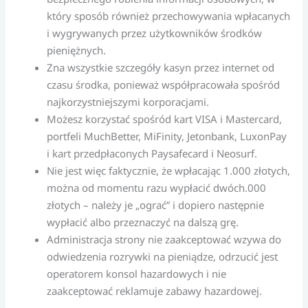
który sposób również przechowywania wpłacanych
i wygrywanych przez użytkowników środków
pieniężnych.
Zna wszystkie szczegóły kasyn przez internet od
czasu środka, ponieważ współpracowała spośród
najkorzystniejszymi korporacjami.
Możesz korzystać spośród kart VISA i Mastercard,
portfeli MuchBetter, MiFinity, Jetonbank, LuxonPay
i kart przedpłaconych Paysafecard i Neosurf.
Nie jest więc faktycznie, że wpłacając 1.000 złotych,
można od momentu razu wypłacić dwóch.000
złotych – należy je „ograć” i dopiero następnie
wypłacić albo przeznaczyć na dalszą grę.
Administracja strony nie zaakceptować wzywa do
odwiedzenia rozrywki na pieniądze, odrzucić jest
operatorem konsol hazardowych i nie
zaakceptować reklamuje zabawy hazardowej.