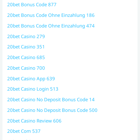
20bet Bonus Code 877
20bet Bonus Code Ohne Einzahlung 186
20bet Bonus Code Ohne Einzahlung 474
20bet Casino 279
20bet Casino 351
20bet Casino 685
20bet Casino 700
20bet Casino App 639
20bet Casino Login 513
20bet Casino No Deposit Bonus Code 14
20bet Casino No Deposit Bonus Code 500
20bet Casino Review 606
20bet Com 537