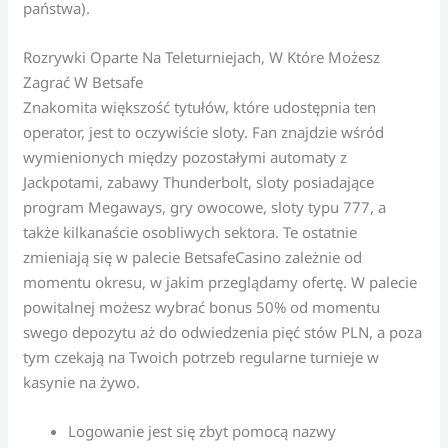
państwa).
Rozrywki Oparte Na Teleturniejach, W Które Możesz
Zagrać W Betsafe
Znakomita większość tytułów, które udostępnia ten
operator, jest to oczywiście sloty. Fan znajdzie wśród
wymienionych między pozostałymi automaty z
Jackpotami, zabawy Thunderbolt, sloty posiadające
program Megaways, gry owocowe, sloty typu 777, a
także kilkanaście osobliwych sektora. Te ostatnie
zmieniają się w palecie BetsafeCasino zależnie od
momentu okresu, w jakim przeglądamy ofertę. W palecie
powitalnej możesz wybrać bonus 50% od momentu
swego depozytu aż do odwiedzenia pięć stów PLN, a poza
tym czekają na Twoich potrzeb regularne turnieje w
kasynie na żywo.
Logowanie jest się zbyt pomocą nazwy