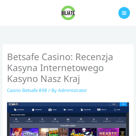
Skip
to
content
Betsafe Casino: Recenzja
Kasyna Internetowego
Kasyno Nasz Kraj
Casino Betsafe 898
/ By
Administrator