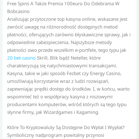
Free Spins A Także Premia 100euro Do Odebrania W
Bobcasino
Analizując przytoczone top kasyna online, wskazane jest
zwrócić uwagę na różnorodność dostępnych metod
płatności, oferujących zarówno błyskawiczne sprawy, jak i
odpowiednie zabezpieczenia. Najszybsze metody
płatności owo przede wszelkim e-portfele, tego typu jak
20 bet casino
Skrill, Blik bądź Neteller, które
charakteryzują się natychmiastowymi transakcjami.
Kasyna, takie w jaki sposób Fezbet czy Energy Casino,
umożliwiają korzystanie wraz z ludzi rozwiązań,
zapewniając prędki dostęp do środków. I, w końcu, warto
wspomnieć też o współpracy kasyna z niszowymi
producentami komputerów, wśród których są tego typu
słynne firmy, jak Wizardgames i Kagaming.
Które To Kryptowaluty Są Dostępne Do Wpłat I Wypłat?
Symboliczny nadprogram powitalny przynosi