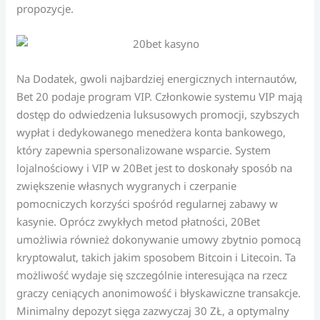
propozycje.
Na Dodatek, gwoli najbardziej energicznych internautów,
Bet 20 podaje program VIP. Członkowie systemu VIP mają
dostęp do odwiedzenia luksusowych promocji, szybszych
wypłat i dedykowanego menedżera konta bankowego,
który zapewnia spersonalizowane wsparcie. System
lojalnościowy i VIP w 20Bet jest to doskonały sposób na
zwiększenie własnych wygranych i czerpanie
pomocniczych korzyści spośród regularnej zabawy w
kasynie. Oprócz zwykłych metod płatności, 20Bet
umożliwia również dokonywanie umowy zbytnio pomocą
kryptowalut, takich jakim sposobem Bitcoin i Litecoin. Ta
możliwość wydaje się szczególnie interesująca na rzecz
graczy ceniących anonimowość i błyskawiczne transakcje.
Minimalny depozyt sięga zazwyczaj 30 ZŁ, a optymalny