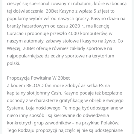
cieszyć się spersonalizowanymi rabatami, które wzbogacą
tej doświadczenia. 20Bet Kasyno z wpłata 5 zł jest to
popularny wybór wśród naszych graczy. Kasyno działa na
branży hazardowym od czasu 2020 r., ma licencję
Curacao i proponuje przeszło 4000 komputerów, w
naszym automaty, zabawy stołowe i kasyno na żywo. Co
Więcej, 20Bet oferuje również zakłady sportowe na
najpopularniejsze dziedziny sportowe na terytorium
polski.
Propozycja Powitalna W 20bet
Z kodem RELOAD fan może zdobyć aż setka FS na
kapitalny slot Johnny Cash. Kasyno podaje też bezpłatne
dochody z w charakterze gratyfikację w obrębie swojego
Systemu Lojalnościowego. Te mogą być udostępniane w
nieco inny sposób i są kierowane do odwiedzenia
konkretnych grup zawodników – na przykład Polaków.
Tego Rodzaju propozycji najczęściej nie są udostępniane