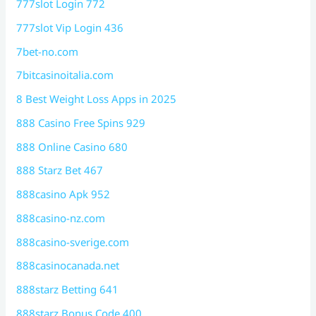
777slot Login 772
777slot Vip Login 436
7bet-no.com
7bitcasinoitalia.com
8 Best Weight Loss Apps in 2025
888 Casino Free Spins 929
888 Online Casino 680
888 Starz Bet 467
888casino Apk 952
888casino-nz.com
888casino-sverige.com
888casinocanada.net
888starz Betting 641
888starz Bonus Code 400