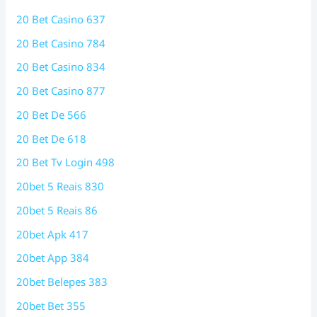
20 Bet Casino 637
20 Bet Casino 784
20 Bet Casino 834
20 Bet Casino 877
20 Bet De 566
20 Bet De 618
20 Bet Tv Login 498
20bet 5 Reais 830
20bet 5 Reais 86
20bet Apk 417
20bet App 384
20bet Belepes 383
20bet Bet 355