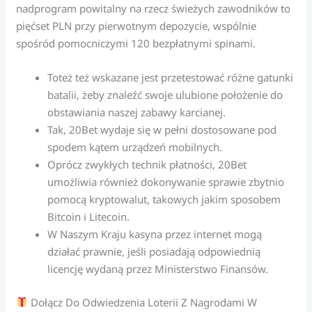
nadprogram powitalny na rzecz świeżych zawodników to
pięćset PLN przy pierwotnym depozycie, wspólnie
spośród pomocniczymi 120 bezpłatnymi spinami​.
Toteż też wskazane jest przetestować różne gatunki
batalii, żeby znaleźć swoje ulubione położenie do
obstawiania naszej zabawy karcianej.
Tak, 20Bet wydaje się w pełni dostosowane pod
spodem kątem urządzeń mobilnych.
Oprócz zwykłych technik płatności, 20Bet
umożliwia również dokonywanie sprawie zbytnio
pomocą kryptowalut, takowych jakim sposobem
Bitcoin i Litecoin.
W Naszym Kraju kasyna przez internet mogą
działać prawnie, jeśli posiadają odpowiednią
licencję wydaną przez Ministerstwo Finansów.
Dołącz Do Odwiedzenia Loterii Z Nagrodami W