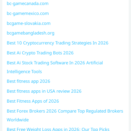
bc-gamecanada.com
bc-gamemexico.com
bcgame-slovakia.com
bcgamebangladesh.org
Best 10 Cryptocurrency Trading Strategies In 2026
Best Ai Crypto Trading Bots 2026
Best Ai Stock Trading Software In 2026 Artificial
Intelligence Tools
Best fitness app 2026
Best fitness apps in USA review 2026
Best Fitness Apps of 2026
Best Forex Brokers 2026 Compare Top Regulated Brokers
Worldwide
Best Free Weight Loss Apps in 2026: Our Top Picks