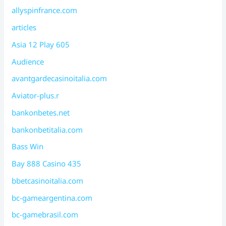
allyspinfrance.com
articles
Asia 12 Play 605
Audience
avantgardecasinoitalia.com
Aviator-plus.r
bankonbetes.net
bankonbetitalia.com
Bass Win
Bay 888 Casino 435
bbetcasinoitalia.com
bc-gameargentina.com
bc-gamebrasil.com