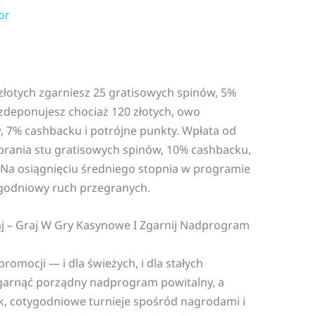
or
złotych zgarniesz 25 gratisowych spinów, 5%
 zdeponujesz chociaż 120 złotych, owo
, 7% cashbacku i potrójne punkty. Wpłata od
brania stu gratisowych spinów, 10% cashbacku,
 Na osiągnięciu średniego stopnia w programie
godniowy ruch przegranych.
aj – Graj W Gry Kasynowe I Zgarnij Nadprogram
romocji — i dla świeżych, i dla stałych
garnąć porządny nadprogram powitalny, a
ck, cotygodniowe turnieje spośród nagrodami i