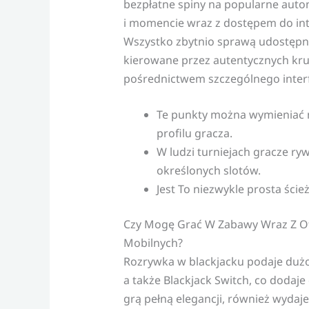
bezpłatne spiny na popularne aut
i momencie wraz z dostępem do int
Wszystko zbytnio sprawą udostępnio
kierowane przez autentycznych krup
pośrednictwem szczególnego interf
Te punkty można wymieniać n
profilu gracza.
W ludzi turniejach gracze ry
określonych slotów.
Jest To niezwykle prosta ści
Czy Mogę Grać W Zabawy Wraz Z Of
Mobilnych?
Rozrywka w blackjacku podaje dużo
a także Blackjack Switch, co dodaje
grą pełną elegancji, również wydaj