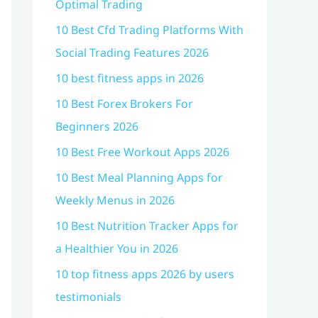
Optimal Trading
10 Best Cfd Trading Platforms With
Social Trading Features 2026
10 best fitness apps in 2026
10 Best Forex Brokers For
Beginners 2026
10 Best Free Workout Apps 2026
10 Best Meal Planning Apps for
Weekly Menus in 2026
10 Best Nutrition Tracker Apps for
a Healthier You in 2026
10 top fitness apps 2026 by users
testimonials