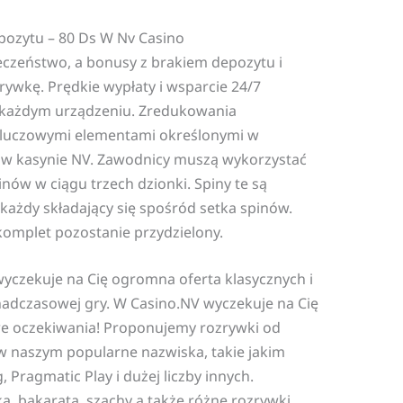
ozytu – 80 Ds W Nv Casino
eczeństwo, a bonusy z brakiem depozytu i
rywkę. Prędkie wypłaty i wsparcie 24/7
 każdym urządzeniu. Zredukowania
 kluczowymi elementami określonymi w
w kasynie NV. Zawodnicy muszą wykorzystać
nów w ciągu trzech dzionki. Spiny te są
ażdy składający się spośród setka spinów.
 komplet pozostanie przydzielony.
 wyczekuje na Cię ogromna oferta klasycznych i
adczasowej gry. W Casino.NV wyczekuje na Cię
Twe oczekiwania! Proponujemy rozrywki od
 naszym popularne nazwiska, takie jakim
Pragmatic Play i dużej liczby innych.
ka, bakarata, szachy a także różne rozrywki