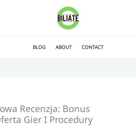
BLOG
ABOUT
CONTACT
łowa Recenzja: Bonus
Oferta Gier I Procedury