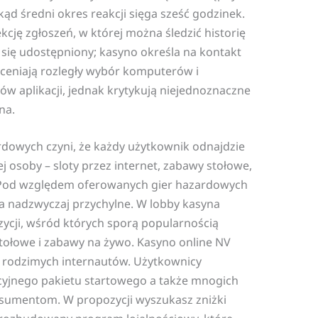
kąd średni okres reakcji sięga sześć godzinek.
kcję zgłoszeń, w której można śledzić historię
 się udostępniony; kasyno określa na kontakt
ceniają rozległy wybór komputerów i
 aplikacji, jednak krytykują niejednoznaczne
na.
rdowych czyni, że każdy użytkownik odnajdzie
j osoby – sloty przez internet, zabawy stołowe,
 Pod względem oferowanych gier hazardowych
 nadzwyczaj przychylne. W lobby kasyna
ycji, wśród których sporą popularnością
y stołowe i zabawy na żywo. Kasyno online NV
i rodzimych internautów. Użytkownicy
cyjnego pakietu startowego a także mnogich
sumentom. W propozycji wyszukasz zniżki