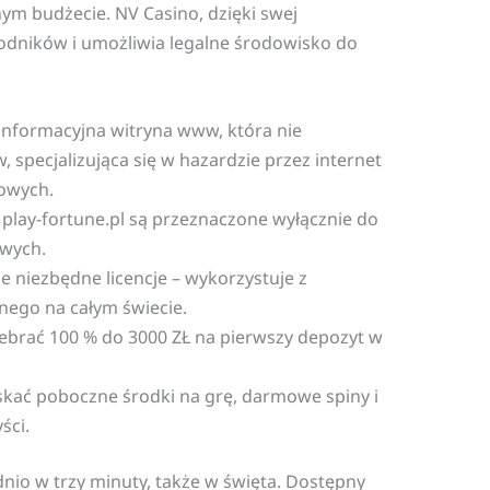
nym budżecie. NV Casino, dzięki swej
wodników i umożliwia legalne środowisko do
o informacyjna witryna www, która nie
specjalizująca się w hazardzie przez internet
towych.
lay-fortune.pl są przeznaczone wyłącznie do
wych.
 niezbędne licencje – wykorzystuje z
nego na całym świecie.
brać 100 % do 3000 ZŁ na pierwszy depozyt w
kać poboczne środki na grę, darmowe spiny i
ści.
nio w trzy minuty, także w święta. Dostępny