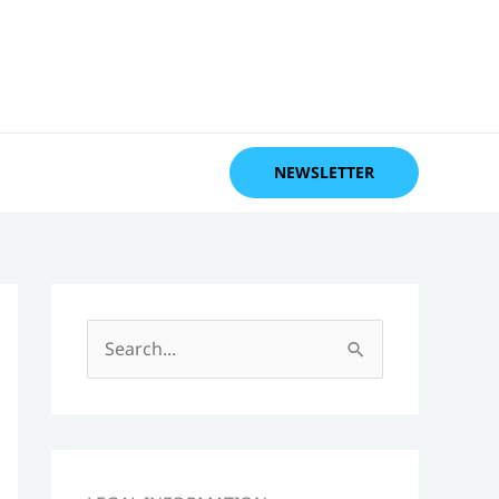
NEWSLETTER
S
e
a
r
c