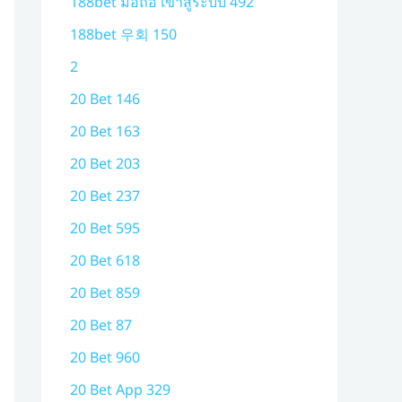
188bet มือถือ เข้าสู่ระบบ 492
188bet 우회 150
2
20 Bet 146
20 Bet 163
20 Bet 203
20 Bet 237
20 Bet 595
20 Bet 618
20 Bet 859
20 Bet 87
20 Bet 960
20 Bet App 329