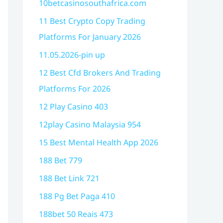
10betcasinosouthafrica.com
11 Best Crypto Copy Trading
Platforms For January 2026
11.05.2026-pin up
12 Best Cfd Brokers And Trading
Platforms For 2026
12 Play Casino 403
12play Casino Malaysia 954
15 Best Mental Health App 2026
188 Bet 779
188 Bet Link 721
188 Pg Bet Paga 410
188bet 50 Reais 473