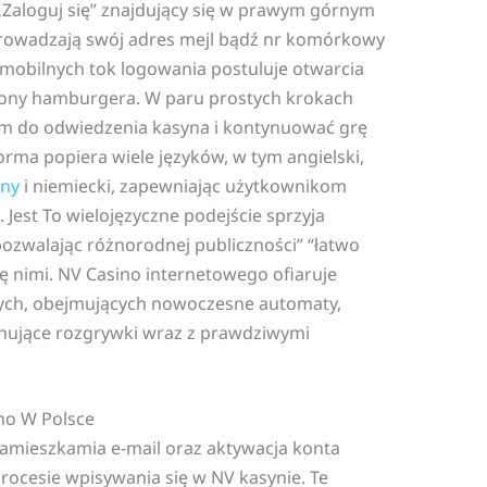
„Zaloguj się” znajdujący się w prawym górnym
prowadzają swój adres mejl bądź nr komórkowy
 mobilnych tok logowania postuluje otwarcia
ony hamburgera. W paru prostych krokach
em do odwiedzenia kasyna i kontynuować grę
rma popiera wiele języków, w tym angielski,
iny
i niemiecki, zapewniając użytkownikom
 Jest To wielojęzyczne podejście sprzyja
ozwalając różnorodnej publiczności” “łatwo
ię nimi. NV Casino internetowego ofiaruje
ch, obejmujących nowoczesne automaty,
nujące rozgrywki wraz z prawdziwymi
no W Polsce
amieszkamia e-mail oraz aktywacja konta
ocesie wpisywania się w NV kasynie. Te