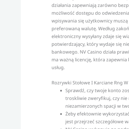
działania zapewniają zarówno bez
możliwość dostępu do odwiedzenia
wpisywania się użytkownicy muszą p
preferowaną walutę. Według zakończ
elektroniczny wysyłany zdaje się 
potwierdzający, który wydaje się n
bankowego. NV Casino działa praw
ma ważną licencję, która zapewnia
usług.
Rozrywki Stołowe I Karciane Rng W
Sprawdź, czy twoje konto zo
troskliwie zweryfikuj, czy n
niezamierzonych spacji w tw
Żeby efektownie wykorzystać
jest przejrzeć szczegółowe w