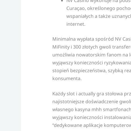
NV Casino wykonuje na pods
Curaçao, określonego pocho
wspaniałych a także uznanyc
internet.
Minimalna wypłata spośród NV Casin
MiFinity i 300 złotych gwoli trans
umożliwia nowatorskim fanom na l
wyjąwszy konieczności ryzykowani
stopień bezpieczeństwa, szybką rea
konsumenta.
Każdy slot i actually gra stołowa p
najistotniejsze doświadczenie gwol
własnego kasyna mhh smartfonach 
wyjąwszy konieczności instalowani
“dedykowane aplikacje komputerow