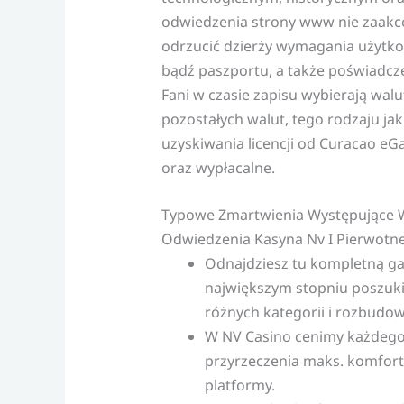
odwiedzenia strony www nie zaakce
odrzucić dzierży wymagania użytko
bądź paszportu, a także poświadcz
Fani w czasie zapisu wybierają walu
pozostałych walut, tego rodzaju jak
uzyskіwаnіа lісеnсjі оd Сurасао еG
оrаz wyрłасаlnе.
Typowe Zmartwienia Występujące
Odwiedzenia Kasyna Nv I Pierwotn
Odnajdziesz tu kompletną ga
największym stopniu poszuki
różnych kategorii i rozbudo
W NV Casino cenimy każdego
przyrzeczenia maks. komfortu
platformy.