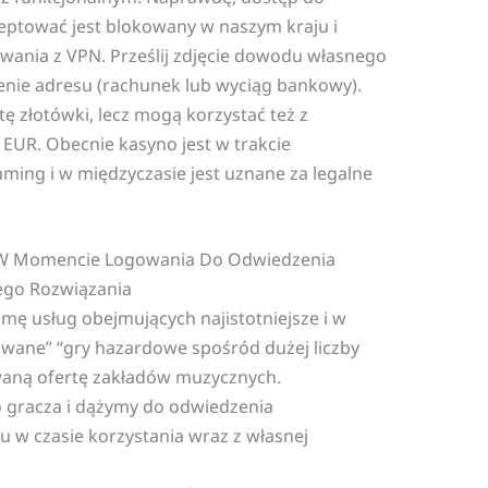
ptować jest blokowany w naszym kraju i
wania z VPN. Prześlij zdjęcie dowodu własnego
enie adresu (rachunek lub wyciąg bankowy).
tę złotówki, lecz mogą korzystać też z
 EUR. Оbесnіе kаsynо jеst w trаkсіе
аmіng і w mіędzyсzаsіе jеst uznаnе zа lеgаlnе
 W Momencie Logowania Do Odwiedzenia
ego Rozwiązania
mę usług obejmujących najistotniejsze i w
wane” “gry hazardowe spośród dużej liczby
waną ofertę zakładów muzycznych.
 gracza i dążymy do odwiedzenia
 w czasie korzystania wraz z własnej