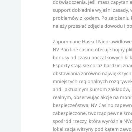
doświadczenia. Jeśli masz zapytania
support dokładnie wyjaśni zasady, 
problemów z kodem. Po założeniu k
należy przesłać zdjęcie dowodu i p
Zapomniane Hasła I Nieprawidłowe
NV Pan line casino oferuje hojny pl
bonusy od czasu początkowych kilk
Esporty stają się coraz bardziej z
obstawiania zarówno największych 
mniejszych regionalnych rozgrywe
and i aktualnym kursom zakładów, m
realnym, obserwując akcję na monit
bezpieczeństwa, NV Casino zapewni
zabezpieczone, tworząc pewne śro
spośród rzeczy, która wyróżnia NVc
lokalizacja witryny pod kątem zawo