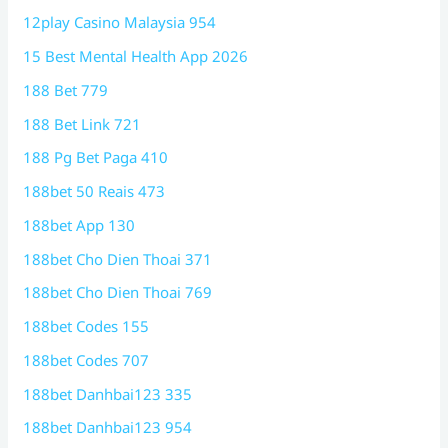
12play Casino Malaysia 954
15 Best Mental Health App 2026
188 Bet 779
188 Bet Link 721
188 Pg Bet Paga 410
188bet 50 Reais 473
188bet App 130
188bet Cho Dien Thoai 371
188bet Cho Dien Thoai 769
188bet Codes 155
188bet Codes 707
188bet Danhbai123 335
188bet Danhbai123 954