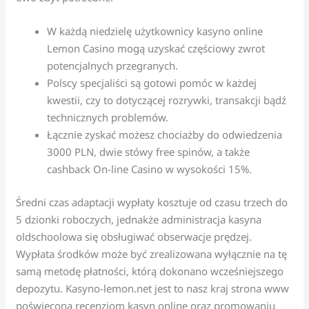
W każdą niedzielę użytkownicy kasyno online
Lemon Casino mogą uzyskać częściowy zwrot
potencjalnych przegranych.
Polscy specjaliści są gotowi pomóc w każdej
kwestii, czy to dotyczącej rozrywki, transakcji bądź
technicznych problemów.
Łącznie zyskać możesz chociażby do odwiedzenia
3000 PLN, dwie stówy free spinów, a także
cashback On-line Casino w wysokości 15%.
Średni czas adaptacji wypłaty kosztuje od czasu trzech do
5 dzionki roboczych, jednakże administracja kasyna
oldschoolowa się obsługiwać obserwacje prędzej.
Wypłata środków może być zrealizowana wyłącznie na tę
samą metodę płatności, którą dokonano wcześniejszego
depozytu. Kasyno-lemon.net jest to nasz kraj strona www
poświęcona recenzjom kasyn online oraz promowaniu