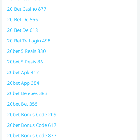
20 Bet Casino 877
20 Bet De 566
20 Bet De 618
20 Bet Tv Login 498
20bet 5 Reais 830
20bet 5 Reais 86
20bet Apk 417
20bet App 384
20bet Belepes 383
20bet Bet 355
20bet Bonus Code 209
20bet Bonus Code 617
20bet Bonus Code 877