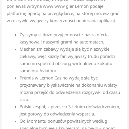
ponieważ witryna www www gier Lemon podaje
platformę opartą na przeglądarce, na której możesz grać
w rozrywki wyjąwszy konieczności pobierania aplikacji.
Życzymy ci dużo przyjemności z naszą ofertą
kasynową i naszymi grami na automatach.
Mechanizm zabawy wydaje się być niezwykle
ciekawy, więc każdy fan wyjąwszy trudu poradzi
samemu spośród obsługą wirtualnego kokpitu
samolotu Aviatora.
Premia w Lemon Casino wydaje się być
przyznawany błyskawicznie na dokonaniu wpłaty
można przejść do odwiedzenia rozgrywki od czasu
razu.
Polski zespół, z przeszło 3-letnim doświadczeniem,
jest gotowy do odwiedzenia wsparcia.
Od Momentu bonusów powitalnych według
specjalne turnieje z krupierami na żywo – podaż