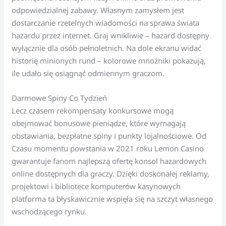
odpowiedzialnej zabawy. Własnym zamysłem jest
dostarczanie rzetelnych wiadomości na sprawa świata
hazardu przez internet. Graj wnikliwie – hazard dostępny
wyłącznie dla osób pełnoletnich. Na dole ekranu widać
historię minionych rund – kolorowe mnożniki pokazują,
ile udało się osiągnąć odmiennym graczom.
Darmowe Spiny Co Tydzień
Lecz czasem rekompensaty konkursowe mogą
obejmować bonusowe pieniądze, które wymagają
obstawiania, bezpłatne spiny i punkty lojalnościowe. Od
Czasu momentu powstania w 2021 roku Lemon Casino
gwarantuje fanom najlepszą ofertę konsol hazardowych
online dostępnych dla graczy. Dzięki doskonałej reklamy,
projektowi i bibliotece komputerów kasynowych
platforma ta błyskawicznie wspięła się na szczyt własnego
wschodzącego rynku.