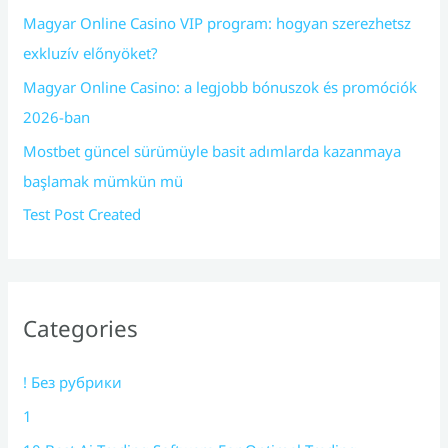
Magyar Online Casino VIP program: hogyan szerezhetsz
exkluzív előnyöket?
Magyar Online Casino: a legjobb bónuszok és promóciók
2026-ban
Mostbet güncel sürümüyle basit adımlarda kazanmaya
başlamak mümkün mü
Test Post Created
Categories
! Без рубрики
1