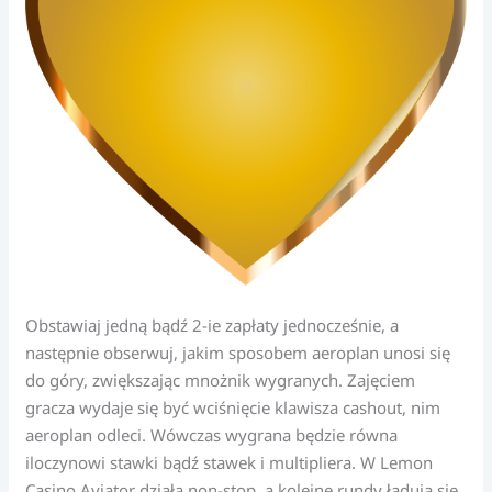
Obstawiaj jedną bądź 2-ie zapłaty jednocześnie, a
następnie obserwuj, jakim sposobem aeroplan unosi się
do góry, zwiększając mnożnik wygranych. Zajęciem
gracza wydaje się być wciśnięcie klawisza cashout, nim
aeroplan odleci. Wówczas wygrana będzie równa
iloczynowi stawki bądź stawek i multipliera. W Lemon
Casino Aviator działa non-stop, a kolejne rundy ładują się