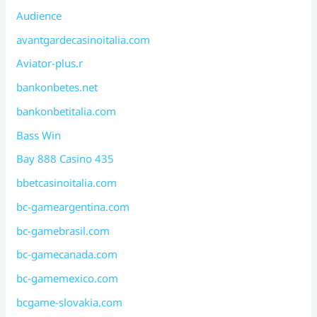
Audience
avantgardecasinoitalia.com
Aviator-plus.r
bankonbetes.net
bankonbetitalia.com
Bass Win
Bay 888 Casino 435
bbetcasinoitalia.com
bc-gameargentina.com
bc-gamebrasil.com
bc-gamecanada.com
bc-gamemexico.com
bcgame-slovakia.com