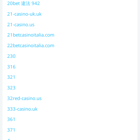
20bet 違法 942
21-casino-uk.uk
21-casino.us
21betcasinoitalia.com
22betcasinoitalia.com
230
316
321
323
32red-casino.us
333-casino.uk
361
371