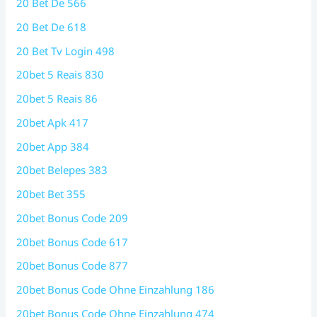
20 Bet De 566
20 Bet De 618
20 Bet Tv Login 498
20bet 5 Reais 830
20bet 5 Reais 86
20bet Apk 417
20bet App 384
20bet Belepes 383
20bet Bet 355
20bet Bonus Code 209
20bet Bonus Code 617
20bet Bonus Code 877
20bet Bonus Code Ohne Einzahlung 186
20bet Bonus Code Ohne Einzahlung 474