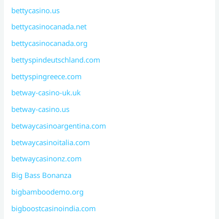
bettycasino.us
bettycasinocanada.net
bettycasinocanada.org
bettyspindeutschland.com
bettyspingreece.com
betway-casino-uk.uk
betway-casino.us
betwaycasinoargentina.com
betwaycasinoitalia.com
betwaycasinonz.com
Big Bass Bonanza
bigbamboodemo.org
bigboostcasinoindia.com