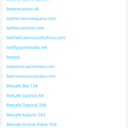
betanocasino.uk
betfaircasinoespana.com
betfaircasinoit.com
betfredcasinosouthafrica.com
betifycasinoitalia.net
betista
betpointcasinoitalia.com
betroomcasinoitalia.com
Betsafe Bet 134
Betsafe Casinos 69
Betsafe Deposit 398
Betsafe Kasyno 283
Betsafe Online Poker 934