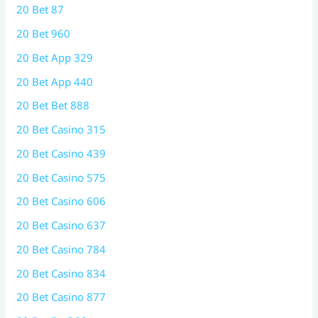
20 Bet 87
20 Bet 960
20 Bet App 329
20 Bet App 440
20 Bet Bet 888
20 Bet Casino 315
20 Bet Casino 439
20 Bet Casino 575
20 Bet Casino 606
20 Bet Casino 637
20 Bet Casino 784
20 Bet Casino 834
20 Bet Casino 877