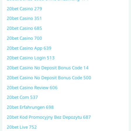
20bet Casino 279
20bet Casino 351
20bet Casino 685
20bet Casino 700
20bet Casino App 639
20bet Casino Login 513
20bet Casino No Deposit Bonus Code 14
20bet Casino No Deposit Bonus Code 500
20bet Casino Review 606
20bet Com 537
20bet Erfahrungen 698
20bet Kod Promocyjny Bez Depozytu 687
20bet Live 752