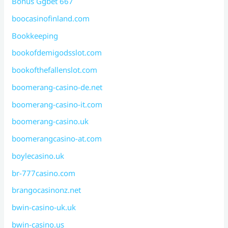
Bonus Ggbet 667
boocasinofinland.com
Bookkeeping
bookofdemigodsslot.com
bookofthefallenslot.com
boomerang-casino-de.net
boomerang-casino-it.com
boomerang-casino.uk
boomerangcasino-at.com
boylecasino.uk
br-777casino.com
brangocasinonz.net
bwin-casino-uk.uk
bwin-casino.us