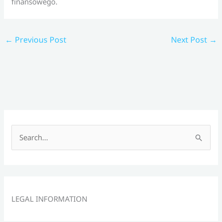
finansowego.
←
Previous Post
Next Post
→
S
e
a
r
c
LEGAL INFORMATION
h
f