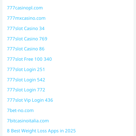
777casinopl.com
777mxcasino.com
777slot Casino 34
777slot Casino 769
777slot Casino 86
777slot Free 100 340
777slot Login 251
777slot Login 542
777slot Login 772
777slot Vip Login 436
7bet-no.com
7bitcasinoitalia.com
8 Best Weight Loss Apps in 2025