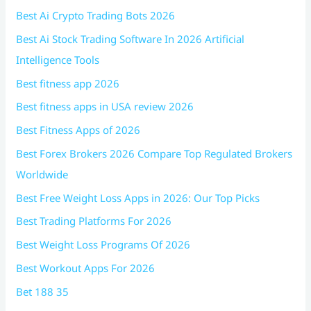
Best Ai Crypto Trading Bots 2026
Best Ai Stock Trading Software In 2026 Artificial
Intelligence Tools
Best fitness app 2026
Best fitness apps in USA review 2026
Best Fitness Apps of 2026
Best Forex Brokers 2026 Compare Top Regulated Brokers
Worldwide
Best Free Weight Loss Apps in 2026: Our Top Picks
Best Trading Platforms For 2026
Best Weight Loss Programs Of 2026
Best Workout Apps For 2026
Bet 188 35