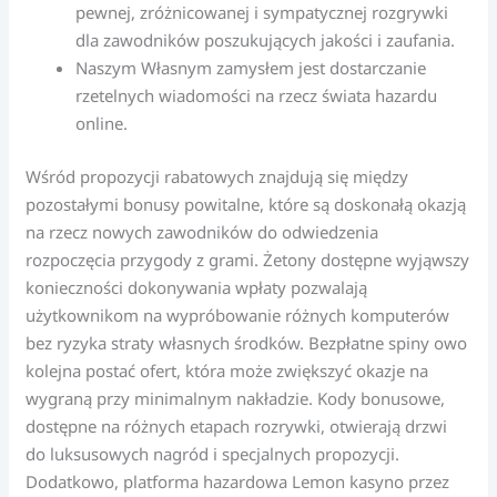
pewnej, zróżnicowanej i sympatycznej rozgrywki
dla zawodników poszukujących jakości i zaufania.
Naszym Własnym zamysłem jest dostarczanie
rzetelnych wiadomości na rzecz świata hazardu
online.
Wśród propozycji rabatowych znajdują się między
pozostałymi bonusy powitalne, które są doskonałą okazją
na rzecz nowych zawodników do odwiedzenia
rozpoczęcia przygody z grami. Żetony dostępne wyjąwszy
konieczności dokonywania wpłaty pozwalają
użytkownikom na wypróbowanie różnych komputerów
bez ryzyka straty własnych środków. Bezpłatne spiny owo
kolejna postać ofert, która może zwiększyć okazje na
wygraną przy minimalnym nakładzie. Kody bonusowe,
dostępne na różnych etapach rozrywki, otwierają drzwi
do luksusowych nagród i specjalnych propozycji.
Dodatkowo, platforma hazardowa Lemon kasyno przez