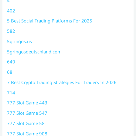
4
402
5 Best Social Trading Platforms For 2025
582
5gringos.us
5gringosdeutschland.com
640
68
7 Best Crypto Trading Strategies For Traders In 2026
714
777 Slot Game 443
777 Slot Game 547
777 Slot Game 58
777 Slot Game 908