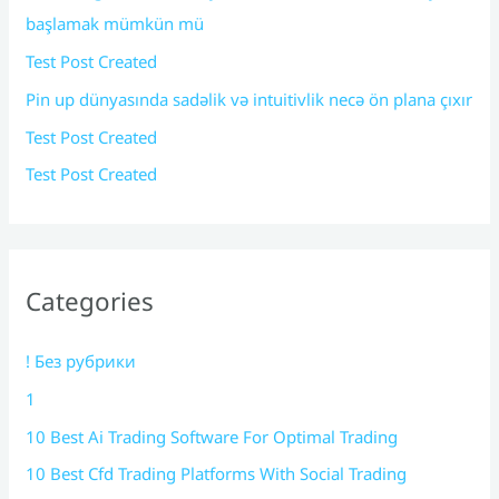
başlamak mümkün mü
Test Post Created
Pin up dünyasında sadəlik və intuitivlik necə ön plana çıxır
Test Post Created
Test Post Created
Categories
! Без рубрики
1
10 Best Ai Trading Software For Optimal Trading
10 Best Cfd Trading Platforms With Social Trading