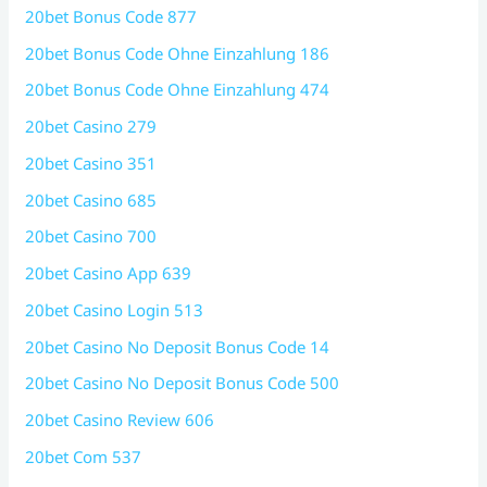
20bet Bonus Code 877
20bet Bonus Code Ohne Einzahlung 186
20bet Bonus Code Ohne Einzahlung 474
20bet Casino 279
20bet Casino 351
20bet Casino 685
20bet Casino 700
20bet Casino App 639
20bet Casino Login 513
20bet Casino No Deposit Bonus Code 14
20bet Casino No Deposit Bonus Code 500
20bet Casino Review 606
20bet Com 537