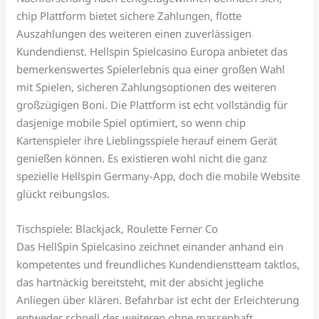
chip Plattform bietet sichere Zahlungen, flotte
Auszahlungen des weiteren einen zuverlässigen
Kundendienst. Hellspin Spielcasino Europa anbietet das
bemerkenswertes Spielerlebnis qua einer großen Wahl
mit Spielen, sicheren Zahlungsoptionen des weiteren
großzügigen Boni. Die Plattform ist echt vollständig für
dasjenige mobile Spiel optimiert, so wenn chip
Kartenspieler ihre Lieblingsspiele herauf einem Gerät
genießen können. Es existieren wohl nicht die ganz
spezielle Hellspin Germany-App, doch die mobile Website
glückt reibungslos.
Tischspiele: Blackjack, Roulette Ferner Co
Das HellSpin Spielcasino zeichnet einander anhand ein
kompetentes und freundliches Kundendienstteam taktlos,
das hartnäckig bereitsteht, mit der absicht jegliche
Anliegen über klären. Befahrbar ist echt der Erleichterung
entweder schnell des weiteren ohne massenhaft