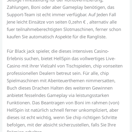
Zahlungen, Boni oder aber Gameplay benötigen, das
Support-Team ist echt immer verfügbar. Auf Jeden Fall
Jene leicht Einsätze von seiten 0,zehn € , alternativ alle
fuer teilnahmeberechtigten Slotmaschinen, ferner schon
kaufen Sie automatisch Aspekte für die Rangliste.
Für Black jack spieler, die dieses intensives Casino-
Erlebnis suchen, bietet HellSpin das vollwertiges Live-
Casino mit ihrer Vielzahl von Tischspielen, chip vonseiten
professionellen Dealern betreut sein. Für alle, chip
Spielmaschinen mit Abenteuerthemen nimmersatten,
Buch dieses Drachen Halten des weiteren Gewinnen
anbietet fesselndes Gameplay via leistungsstarken
Funktionen. Das Beantragen von Boni im rahmen (von)
HellSpin ist natürlich schnell ferner unkompliziert, aber
dieses ist echt wichtig, wenn Sie chip richtigen Schritte
befolgen, mit der absicht sicherzustellen, falls Sie Ihre