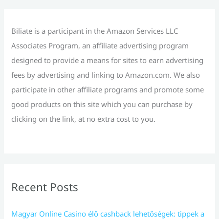
o
r
Biliate is a participant in the Amazon Services LLC
:
Associates Program, an affiliate advertising program
designed to provide a means for sites to earn advertising
fees by advertising and linking to Amazon.com. We also
participate in other affiliate programs and promote some
good products on this site which you can purchase by
clicking on the link, at no extra cost to you.
Recent Posts
Magyar Online Casino élő cashback lehetőségek: tippek a