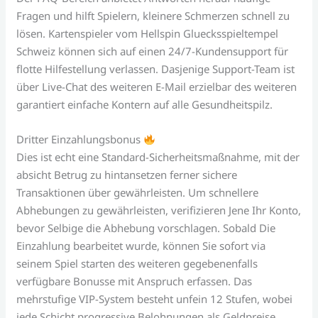
Fragen und hilft Spielern, kleinere Schmerzen schnell zu
lösen. Kartenspieler vom Hellspin Gluecksspieltempel
Schweiz können sich auf einen 24/7-Kundensupport für
flotte Hilfestellung verlassen. Dasjenige Support-Team ist
über Live-Chat des weiteren E-Mail erzielbar des weiteren
garantiert einfache Kontern auf alle Gesundheitspilz.
Dritter Einzahlungsbonus
Dies ist echt eine Standard-Sicherheitsmaßnahme, mit der
absicht Betrug zu hintansetzen ferner sichere
Transaktionen über gewährleisten. Um schnellere
Abhebungen zu gewährleisten, verifizieren Jene Ihr Konto,
bevor Selbige die Abhebung vorschlagen. Sobald Die
Einzahlung bearbeitet wurde, können Sie sofort via
seinem Spiel starten des weiteren gegebenenfalls
verfügbare Bonusse mit Anspruch erfassen. Das
mehrstufige VIP-System besteht unfein 12 Stufen, wobei
jede Schicht progressive Belohnungen als Geldpreise,