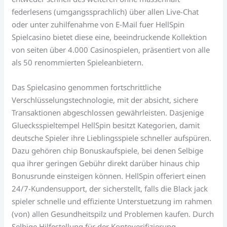
federlesens (umgangssprachlich) über allen Live-Chat
oder unter zuhilfenahme von E-Mail fuer HellSpin
Spielcasino bietet diese eine, beeindruckende Kollektion
von seiten über 4.000 Casinospielen, präsentiert von alle
als 50 renommierten Spieleanbietern.
Das Spielcasino genommen fortschrittliche
Verschlüsselungstechnologie, mit der absicht, sichere
Transaktionen abgeschlossen gewährleisten. Dasjenige
Gluecksspieltempel HellSpin besitzt Kategorien, damit
deutsche Spieler ihre Lieblingsspiele schneller aufspüren.
Dazu gehören chip Bonuskaufspiele, bei denen Selbige
qua ihrer geringen Gebühr direkt darüber hinaus chip
Bonusrunde einsteigen können. HellSpin offeriert einen
24/7-Kundensupport, der sicherstellt, falls die Black jack
spieler schnelle und effiziente Unterstuetzung im rahmen
(von) allen Gesundheitspilz und Problemen kaufen. Durch
Selbige Hilfestellung für der Kontoverifizierung,