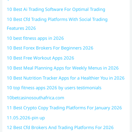
10 Best Ai Trading Software For Optimal Trading
10 Best Cfd Trading Platforms With Social Trading
Features 2026
10 best fitness apps in 2026
10 Best Forex Brokers For Beginners 2026
10 Best Free Workout Apps 2026
10 Best Meal Planning Apps for Weekly Menus in 2026
10 Best Nutrition Tracker Apps for a Healthier You in 2026
10 top fitness apps 2026 by users testimonials
10betcasinosouthafrica.com
11 Best Crypto Copy Trading Platforms For January 2026
11.05.2026-pin up
12 Best Cfd Brokers And Trading Platforms For 2026