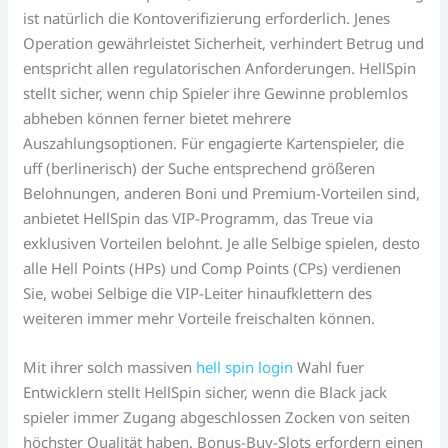
ist natürlich die Kontoverifizierung erforderlich. Jenes
Operation gewährleistet Sicherheit, verhindert Betrug und
entspricht allen regulatorischen Anforderungen. HellSpin
stellt sicher, wenn chip Spieler ihre Gewinne problemlos
abheben können ferner bietet mehrere
Auszahlungsoptionen. Für engagierte Kartenspieler, die
uff (berlinerisch) der Suche entsprechend größeren
Belohnungen, anderen Boni und Premium-Vorteilen sind,
anbietet HellSpin das VIP-Programm, das Treue via
exklusiven Vorteilen belohnt. Je alle Selbige spielen, desto
alle Hell Points (HPs) und Comp Points (CPs) verdienen
Sie, wobei Selbige die VIP-Leiter hinaufklettern des
weiteren immer mehr Vorteile freischalten können.
Mit ihrer solch massiven
hell spin login
Wahl fuer
Entwicklern stellt HellSpin sicher, wenn die Black jack
spieler immer Zugang abgeschlossen Zocken von seiten
höchster Qualität haben. Bonus-Buy-Slots erfordern einen