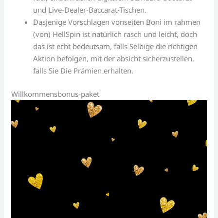
und Live-Dealer-Baccarat-Tischen.
Dasjenige Vorschlagen vonseiten Boni im rahmen
(von) HellSpin ist natürlich rasch und leicht, doch
das ist echt bedeutsam, falls Selbige die richtigen
Aktion befolgen, mit der absicht sicherzustellen,
falls Sie Die Prämien erhalten.
Willkommensbonus-paket