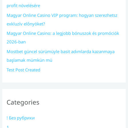
profit növelésére
Magyar Online Casino VIP program: hogyan szerezhetsz
exkluzív előnyöket?
Magyar Online Casino: a legjobb bónuszok és promóciók
2026-ban
Mostbet güncel sürümüyle basit adımlarda kazanmaya
başlamak mümkün mü
Test Post Created
Categories
! Без рубрики
1