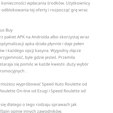
em konieczności wpłacania środków. Użytkownicy
odblokowania tej oferty i rozpocząć grę wraz
us Buy
erz pakiet APK na Androida albo skorzystaj wraz
optymalizacji apka działa płynnie i daje pełen
ów i każdego opcji kasyna. Wygodny złącze
przyjemność, byle gdzie jesteś. Przemila
staraja się pomóc w każde kwestii .duży wybór
romocyjnych .
y, możesz wypróbować Speed Auto Roulette od
Roulette On-line od Ezugi i Speed Roulette od
 się dlatego o tego rodzaju sprawach jak
llSpin opinie innych zawodników.