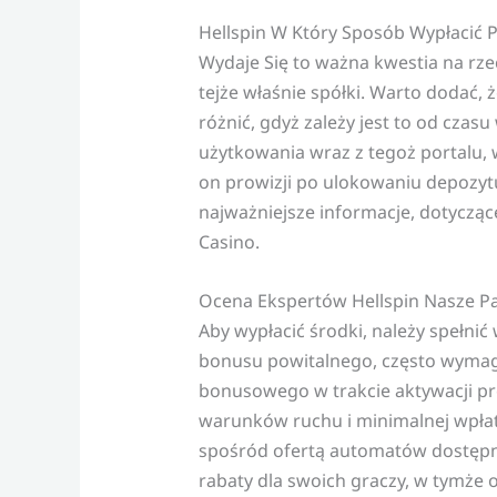
Hellspin W Który Sposób Wypłacić P
Wydaje Się to ważna kwestia na rze
tejże właśnie spółki. Warto dodać,
różnić, gdyż zależy jest to od cz
użytkowania wraz z tegoż portalu, w
on prowizji po ulokowaniu depozytu.
najważniejsze informacje, dotycząc
Casino.
Ocena Ekspertów Hellspin Nasze P
Aby wypłacić środki, należy spełnić
bonusu powitalnego, często wymag
bonusowego w trakcie aktywacji pro
warunków ruchu i minimalnej wpłat
spośród ofertą automatów dostępny
rabaty dla swoich graczy, w tymże 