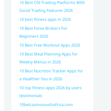
10 Best Cfd Trading Platforms With
Social Trading Features 2026
10 best fitness apps in 2026
10 Best Forex Brokers For
Beginners 2026
10 Best Free Workout Apps 2026
10 Best Meal Planning Apps for
Weekly Menus in 2026
10 Best Nutrition Tracker Apps for
a Healthier You in 2026
10 top fitness apps 2026 by users
testimonials
10betcasinosouthafrica.com