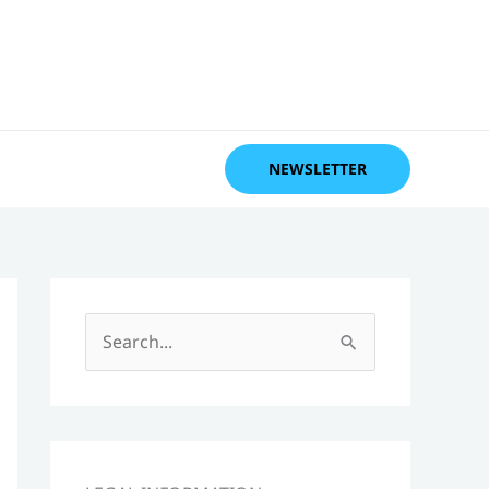
NEWSLETTER
S
e
a
r
c