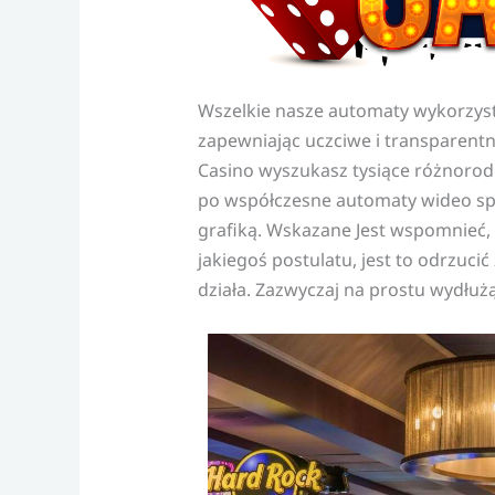
Wszelkie nasze automaty wykorzyst
zapewniając uczciwe i transparentn
Casino wyszukasz tysiące różnoro
po współczesne automaty wideo sp
grafiką. Wskazane Jest wspomnieć, ż
jakiegoś postulatu, jest to odrzucić
działa. Zazwyczaj na prostu wydłuż