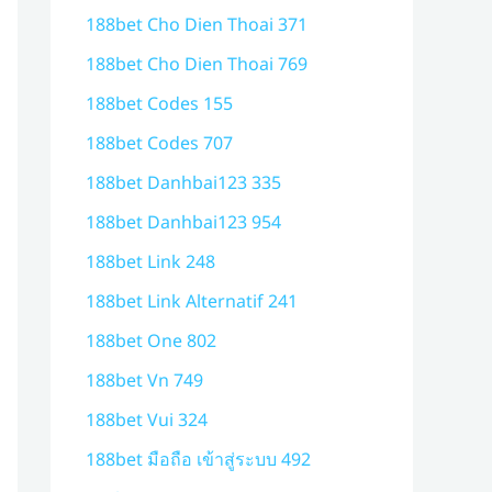
188bet Cho Dien Thoai 371
188bet Cho Dien Thoai 769
188bet Codes 155
188bet Codes 707
188bet Danhbai123 335
188bet Danhbai123 954
188bet Link 248
188bet Link Alternatif 241
188bet One 802
188bet Vn 749
188bet Vui 324
188bet มือถือ เข้าสู่ระบบ 492