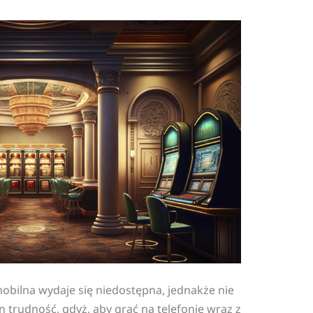
mobilna wydaje się niedostępna, jednakże nie
trudność, gdyż, aby grać na telefonie wraz z