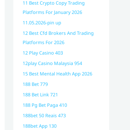
11 Best Crypto Copy Trading
Platforms For January 2026
11.05.2026-pin up
12 Best Cfd Brokers And Trading
Platforms For 2026
12 Play Casino 403
12play Casino Malaysia 954
15 Best Mental Health App 2026
188 Bet 779
188 Bet Link 721
188 Pg Bet Paga 410
188bet 50 Reais 473
188bet App 130