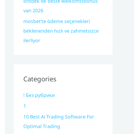
ontdek de beste welkomstbonus
van 2026
mosbet’te ödeme seçenekleri
beklenenden hızlı ve zahmetsizce
ilerliyor
Categories
! Без рубрики
1
10 Best Ai Trading Software For
Optimal Trading