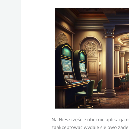
Na Nieszczęście obecnie aplikacja 
zaakceptować wydaje się owo żaden 