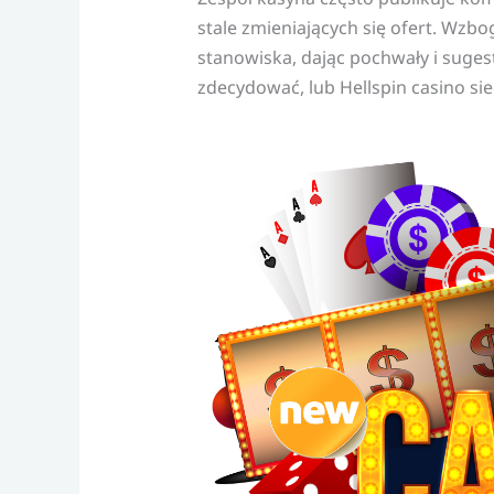
stale zmieniających się ofert. Wz
stanowiska, dając pochwały i suges
zdecydować, lub Hellspin casino si