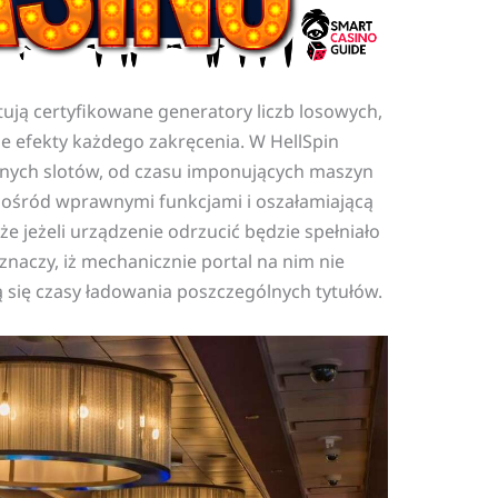
ują certyfikowane generatory liczb losowych,
e efekty każdego zakręcenia. W HellSpin
dnych slotów, od czasu imponujących maszyn
ośród wprawnymi funkcjami i oszałamiającą
e jeżeli urządzenie odrzucić będzie spełniało
 znaczy, iż mechanicznie portal na nim nie
ą się czasy ładowania poszczególnych tytułów.