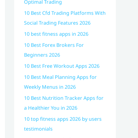
Optimal Trading
10 Best Cfd Trading Platforms With
Social Trading Features 2026
10 best fitness apps in 2026
10 Best Forex Brokers For
Beginners 2026
10 Best Free Workout Apps 2026
10 Best Meal Planning Apps for
Weekly Menus in 2026
10 Best Nutrition Tracker Apps for
a Healthier You in 2026
10 top fitness apps 2026 by users
testimonials