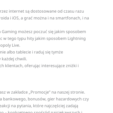
przez internet są dostosowane od czasu razu
da i iOS, a grać można i na smartfonach, i na
on Gaming możesz poczuć się jakim sposobem
c w tego typu hity jakim sposobem Lightning
opoly Live.
e albo tablecie i raduj się tymże
każdej chwili.
h klientach, oferując interesujące zniżki i
sz w zakładce „Promocje” na naszej stronie.
nta bankowego, bonusów, gier hazardowych czy
akcji na pytania, które najczęściej zadają
no – konkretnego spośród najciekawszych i