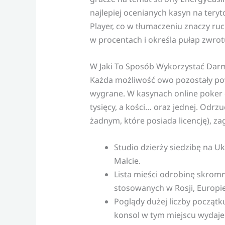
najlepiej ocenianych kasyn na tery
Player, co w tłumaczeniu znaczy ru
w procentach i określa pułap zwrotu
W Jaki To Sposób Wykorzystać Dar
Każda możliwość owo pozostały pow
wygrane. W kasynach online poker d
tysięcy, a kości… oraz jednej. Odr
żadnym, które posiada licencję), za
Studio dzierży siedzibę na Uk
Malcie.
Lista mieści odrobinę skrom
stosowanych w Rosji, Europie
Poglądy dużej liczby początk
konsol w tym miejscu wydaje 