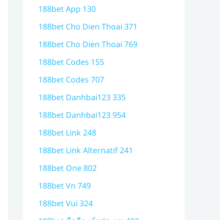
188bet App 130
188bet Cho Dien Thoai 371
188bet Cho Dien Thoai 769
188bet Codes 155
188bet Codes 707
188bet Danhbai123 335
188bet Danhbai123 954
188bet Link 248
188bet Link Alternatif 241
188bet One 802
188bet Vn 749
188bet Vui 324