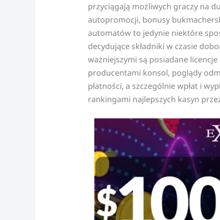
przyciągają możliwych graczy na 
autopromocji, bonusy bukmachersk
automatów to jedynie niektóre spoś
decydujące składniki w czasie dob
ważniejszymi są posiadane licencje
producentami konsol, poglądy odm
płatności, a szczególnie wpłat i wy
rankingami najlepszych kasyn przez