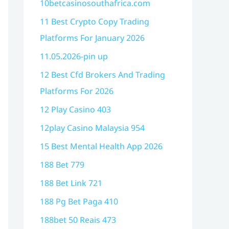
10betcasinosouthafrica.com
11 Best Crypto Copy Trading
Platforms For January 2026
11.05.2026-pin up
12 Best Cfd Brokers And Trading
Platforms For 2026
12 Play Casino 403
12play Casino Malaysia 954
15 Best Mental Health App 2026
188 Bet 779
188 Bet Link 721
188 Pg Bet Paga 410
188bet 50 Reais 473