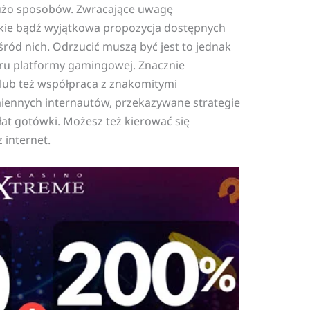
dużo sposobów. Zwracające uwagę
ie bądź wyjątkowa propozycja dostępnych
ród nich. Odrzucić muszą być jest to jednak
oru platformy gamingowej. Znacznie
 lub też współpraca z znakomitymi
iennych internautów, przekazywane strategie
płat gotówki. Możesz też kierować się
 internet.