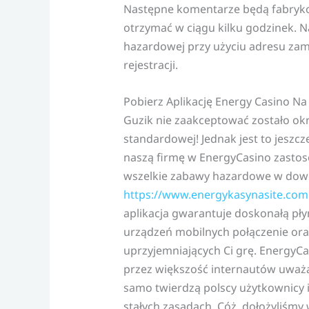
Następne komentarze będą fabryko
otrzymać w ciągu kilku godzinek. N
hazardowej przy użyciu adresu zam
rejestracji.
Pobierz Aplikację Energy Casino Na
Guzik nie zaakceptować zostało okr
standardowej! Jednak jest to jesz
naszą firmę w EnergyCasino zastos
wszelkie zabawy hazardowe w dowol
https://www.energykasynasite.com
aplikacja gwarantuje doskonałą pł
urządzeń mobilnych połączenie ora
uprzyjemniających Ci grę. EnergyCas
przez większość internautów uważa
samo twierdzą polscy użytkownicy 
stałych zasadach. Cóż, dołożyliśmy