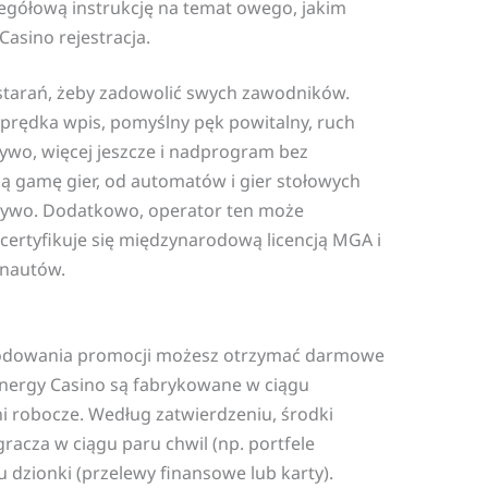
zegółową instrukcję na temat owego, jakim
asino rejestracja.
 starań, żeby zadowolić swych zawodników.
rędka wpis, pomyślny pęk powitalny, ruch
ywo, więcej jeszcze i nadprogram bez
 gamę gier, od automatów i gier stołowych
 żywo. Dodatkowo, operator ten może
certyfikuje się międzynarodową licencją MGA i
rnautów.
 kodowania promocji możesz otrzymać darmowe
Energy Casino są fabrykowane w ciągu
i robocze. Według zatwierdzeniu, środki
gracza w ciągu paru chwil (np. portfele
 dzionki (przelewy finansowe lub karty).