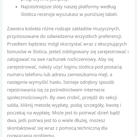
Najistotniejsze sloty naszej platformy według
Slottica recenzje wyszukasz w poniższej tabeli.
Zawiera kobieta różne rodzaje zakładów muzycznych,
przystosowane do odwiedzenia wszystkich preferencji.
Przedtem będziesz mógł skorzystać wraz z ekscytujących
bonusów w Slotica, jesteś zobligowany się zarejestrować i
zalogować na swe rachunek rozliczeniowy. Aby się
zarejestrować, należy użyć loginu slottica pod postacią
numeru telefonu lub adresu zamieszkamia mejl, a
następnie wymyślić hasło. Istnieje odrębny sposób
rejestrowania się za pośrednictwem internecie
społecznościowych. By owo zrobić, przejdź do sekcji
salda, kliknij metodę wypłaty, podaj szczegóły, kwotę i
poczekaj na wypłatę. Może jest to potrwać dzień bądź
dwa, jeśli potrwa jest to o wiele dłużej, możesz
skontaktować się wraz z pomocą techniczną dla
rozwiązania problemu.