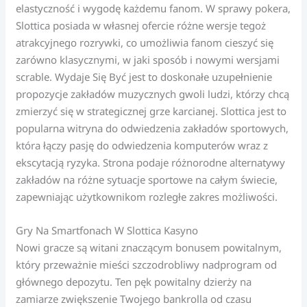
elastyczność i wygodę każdemu fanom. W sprawy pokera,
Slottica posiada w własnej ofercie różne wersje tegoż
atrakcyjnego rozrywki, co umożliwia fanom cieszyć się
zarówno klasycznymi, w jaki sposób i nowymi wersjami
scrable. Wydaje Się Być jest to doskonałe uzupełnienie
propozycje zakładów muzycznych gwoli ludzi, którzy chcą
zmierzyć się w strategicznej grze karcianej. Slottica jest to
popularna witryna do odwiedzenia zakładów sportowych,
która łączy pasję do odwiedzenia komputerów wraz z
ekscytacją ryzyka. Strona podaje różnorodne alternatywy
zakładów na różne sytuacje sportowe na całym świecie,
zapewniając użytkownikom rozległe zakres możliwości.
Gry Na Smartfonach W Slottica Kasyno
Nowi gracze są witani znaczącym bonusem powitalnym,
który przeważnie mieści szczodrobliwy nadprogram od
głównego depozytu. Ten pęk powitalny dzierży na
zamiarze zwiększenie Twojego bankrolla od czasu