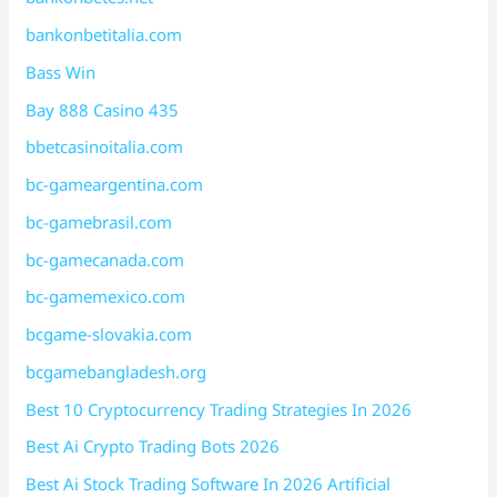
bankonbetitalia.com
Bass Win
Bay 888 Casino 435
bbetcasinoitalia.com
bc-gameargentina.com
bc-gamebrasil.com
bc-gamecanada.com
bc-gamemexico.com
bcgame-slovakia.com
bcgamebangladesh.org
Best 10 Cryptocurrency Trading Strategies In 2026
Best Ai Crypto Trading Bots 2026
Best Ai Stock Trading Software In 2026 Artificial