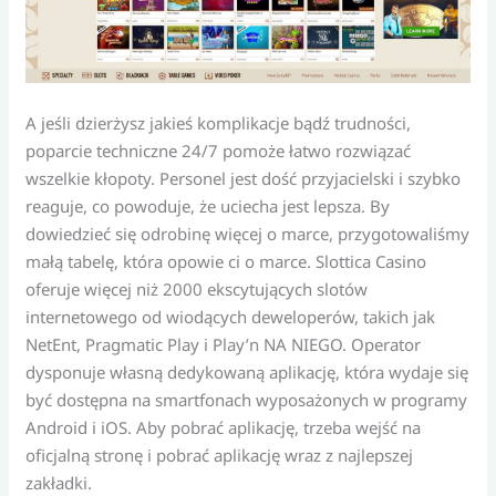
A jeśli dzierżysz jakieś komplikacje bądź trudności,
poparcie techniczne 24/7 pomoże łatwo rozwiązać
wszelkie kłopoty. Personel jest dość przyjacielski i szybko
reaguje, co powoduje, że uciecha jest lepsza. By
dowiedzieć się odrobinę więcej o marce, przygotowaliśmy
małą tabelę, która opowie ci o marce. Slottica Casino
oferuje więcej niż 2000 ekscytujących slotów
internetowego od wiodących deweloperów, takich jak
NetEnt, Pragmatic Play i Play’n NA NIEGO. Operator
dysponuje własną dedykowaną aplikację, która wydaje się
być dostępna na smartfonach wyposażonych w programy
Android i iOS. Aby pobrać aplikację, trzeba wejść na
oficjalną stronę i pobrać aplikację wraz z najlepszej
zakładki.