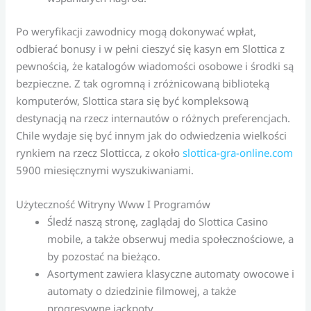
Po weryfikacji zawodnicy mogą dokonywać wpłat,
odbierać bonusy i w pełni cieszyć się kasyn em Slottica z
pewnością, że katalogów wiadomości osobowe i środki są
bezpieczne. Z tak ogromną i zróżnicowaną biblioteką
komputerów, Slottica stara się być kompleksową
destynacją na rzecz internautów o różnych preferencjach.
Chile wydaje się być innym jak do odwiedzenia wielkości
rynkiem na rzecz Slotticca, z około
slottica-gra-online.com
5900 miesięcznymi wyszukiwaniami.
Użyteczność Witryny Www I Programów
Śledź naszą stronę, zaglądaj do Slottica Casino
mobile, a także obserwuj media społecznościowe, a
by pozostać na bieżąco.
Asortyment zawiera klasyczne automaty owocowe i
automaty o dziedzinie filmowej, a także
progresywne jackpoty.