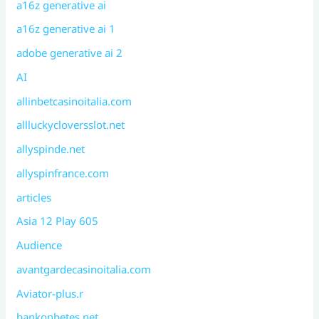
a16z generative ai
a16z generative ai 1
adobe generative ai 2
AI
allinbetcasinoitalia.com
allluckycloversslot.net
allyspinde.net
allyspinfrance.com
articles
Asia 12 Play 605
Audience
avantgardecasinoitalia.com
Aviator-plus.r
bankonbetes.net