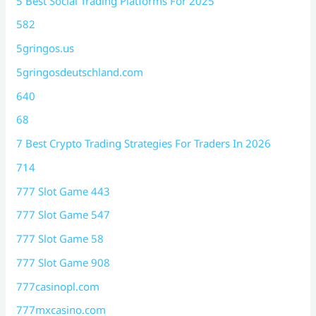
5 Best Social Trading Platforms For 2025
582
5gringos.us
5gringosdeutschland.com
640
68
7 Best Crypto Trading Strategies For Traders In 2026
714
777 Slot Game 443
777 Slot Game 547
777 Slot Game 58
777 Slot Game 908
777casinopl.com
777mxcasino.com