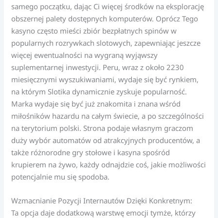
samego początku, dając Ci więcej środków na eksplorację
obszernej palety dostępnych komputerów. Oprócz Tego
kasyno często mieści zbiór bezpłatnych spinów w
popularnych rozrywkach slotowych, zapewniając jeszcze
więcej ewentualności na wygraną wyjąwszy
suplementarnej inwestycji. Peru, wraz z około 2230
miesięcznymi wyszukiwaniami, wydaje się być rynkiem,
na którym Slotika dynamicznie zyskuje popularność.
Marka wydaje się być już znakomita i znana wśród
miłośników hazardu na całym świecie, a po szczególności
na terytorium polski. Strona podaje własnym graczom
duży wybór automatów od atrakcyjnych producentów, a
także różnorodne gry stołowe i kasyna spośród
krupierem na żywo, każdy odnajdzie coś, jakie możliwości
potencjalnie mu się spodoba.
Wzmacnianie Pozycji Internautów Dzięki Konkretnym:
Ta opcja daje dodatkową warstwę emocji tymże, którzy