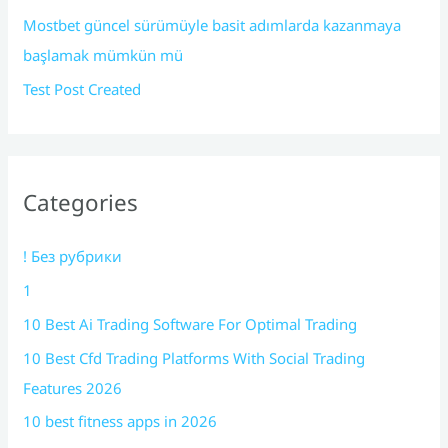
Mostbet güncel sürümüyle basit adımlarda kazanmaya
başlamak mümkün mü
Test Post Created
Categories
! Без рубрики
1
10 Best Ai Trading Software For Optimal Trading
10 Best Cfd Trading Platforms With Social Trading
Features 2026
10 best fitness apps in 2026