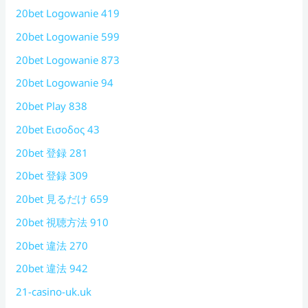
20bet Logowanie 419
20bet Logowanie 599
20bet Logowanie 873
20bet Logowanie 94
20bet Play 838
20bet Εισοδος 43
20bet 登録 281
20bet 登録 309
20bet 見るだけ 659
20bet 視聴方法 910
20bet 違法 270
20bet 違法 942
21-casino-uk.uk