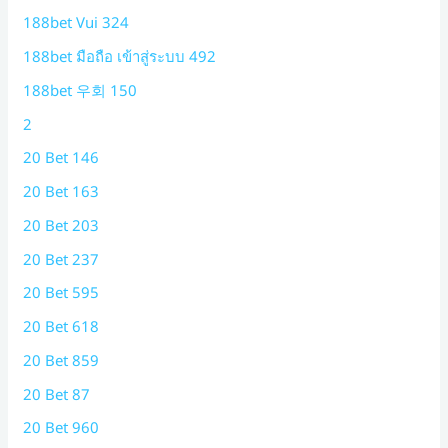
188bet Vui 324
188bet มือถือ เข้าสู่ระบบ 492
188bet 우회 150
2
20 Bet 146
20 Bet 163
20 Bet 203
20 Bet 237
20 Bet 595
20 Bet 618
20 Bet 859
20 Bet 87
20 Bet 960