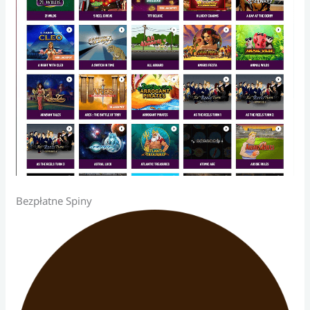
Bezpłatne Spiny