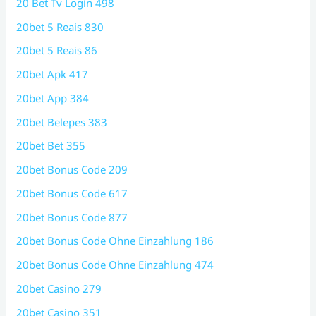
20 Bet Tv Login 498
20bet 5 Reais 830
20bet 5 Reais 86
20bet Apk 417
20bet App 384
20bet Belepes 383
20bet Bet 355
20bet Bonus Code 209
20bet Bonus Code 617
20bet Bonus Code 877
20bet Bonus Code Ohne Einzahlung 186
20bet Bonus Code Ohne Einzahlung 474
20bet Casino 279
20bet Casino 351