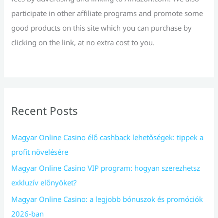
participate in other affiliate programs and promote some
good products on this site which you can purchase by
clicking on the link, at no extra cost to you.
Recent Posts
Magyar Online Casino élő cashback lehetőségek: tippek a
profit növelésére
Magyar Online Casino VIP program: hogyan szerezhetsz
exkluzív előnyöket?
Magyar Online Casino: a legjobb bónuszok és promóciók
2026-ban