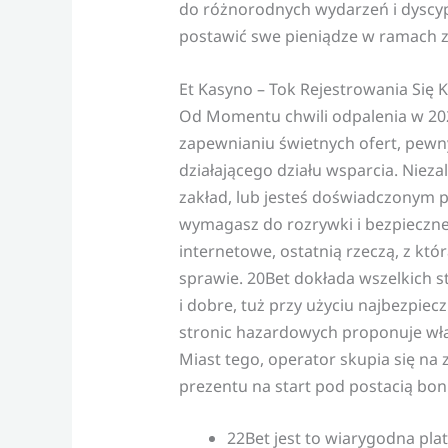
do różnorodnych wydarzeń i dyscyp
postawić swe pieniądze w ramach 
Et Kasyno – Tok Rejestrowania Się
Od Momentu chwili odpalenia w 202
zapewnianiu świetnych ofert, pewny
działającego działu wsparcia. Nieza
zakład, lub jesteś doświadczonym p
wymagasz do rozrywki i bezpieczne
internetowe, ostatnią rzeczą, z któ
sprawie. 20Bet dokłada wszelkich st
i dobre, tuż przy użyciu najbezpiec
stronic hazardowych proponuje wł
Miast tego, operator skupia się n
prezentu na start pod postacią bon
22Bet jest to wiarygodna pl