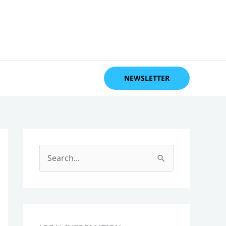
NEWSLETTER
S
e
a
r
c