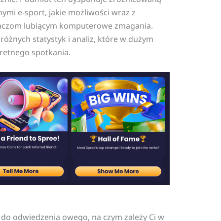
ymi e-sport, jakie możliwości wraz z
raczom lubiącym komputerowe zmagania.
óżnych statystyk i analiz, które w dużym
kretnego spotkania.
do odwiedzenia owego, na czym zależy Ci w