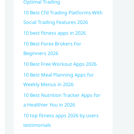
Optimal Trading
10 Best Cfd Trading Platforms With
Social Trading Features 2026
10 best fitness apps in 2026
10 Best Forex Brokers For
Beginners 2026
10 Best Free Workout Apps 2026
10 Best Meal Planning Apps for
Weekly Menus in 2026
10 Best Nutrition Tracker Apps for
a Healthier You in 2026
10 top fitness apps 2026 by users
testimonials