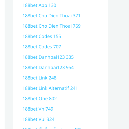
188bet App 130
188bet Cho Dien Thoai 371
188bet Cho Dien Thoai 769
188bet Codes 155
188bet Codes 707
188bet Danhbai123 335
188bet Danhbai123 954
188bet Link 248
188bet Link Alternatif 241
188bet One 802
188bet Vn 749
188bet Vui 324