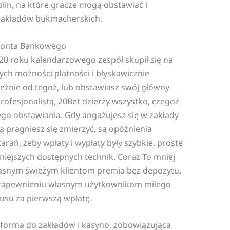
lin, na które gracze mogą obstawiać i
zakładów bukmacherskich.
 Konta Bankowego
0 roku kalendarzowego zespół skupił się na
ch możności płatności i błyskawicznie
leżnie od tegoż, lub obstawiasz swój główny
rofesjonalistą, 20Bet dzierży wszystko, czegoż
go obstawiania. Gdy angażujesz się w zakłady
rą pragniesz się zmierzyć, są opóźnienia
arań, żeby wpłaty i wypłaty były szybkie, proste
zniejszych dostępnych technik. Coraz To mniej
asnym świeżym klientom premia bez depozytu.
a zapewnieniu własnym użytkownikom miłego
usu za pierwszą wpłatę.
atforma do zakładów i kasyno, zobowiązująca