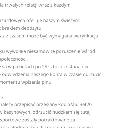
a trwałych relacji wraz z każdym
hazardowych oferuje naszym świeżym
 brakiem depozytu.
raz z czasem może być wymagana weryfikacja
u wywołała niesamowite poruszenie wśród
społeczności.
 są w pakietach po 25 sztuk i zostaną ów
odwiedzenia naszego konta w czasie odrzucić
 momentu wpisania pinu.
ka
należy przepisać przesłany kod SMS. Bet20
kasynowych, odrzucić nudziłem się tutaj
 sportowe zostały potraktowane za
nie. Podmiot ten dysponuje zróżnicowaną