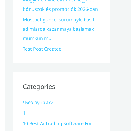
bónuszok és promóciók 2026-ban
Mostbet güncel sürümüyle basit
adımlarda kazanmaya başlamak
mümkün mü
Test Post Created
Categories
! Без рубрики
1
10 Best Ai Trading Software For