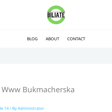
BLOG
ABOUT
CONTACT
a Www Bukmacherska
de 14
/ By
Administrator