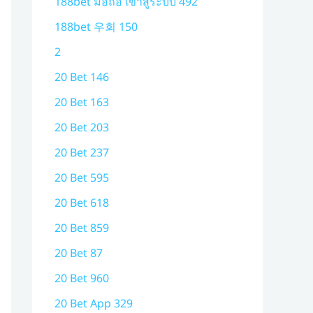
188bet มือถือ เข้าสู่ระบบ 492
188bet 우회 150
2
20 Bet 146
20 Bet 163
20 Bet 203
20 Bet 237
20 Bet 595
20 Bet 618
20 Bet 859
20 Bet 87
20 Bet 960
20 Bet App 329