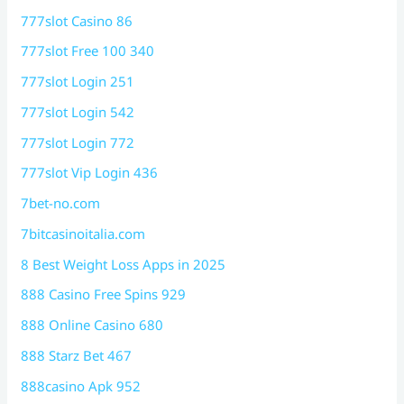
777slot Casino 86
777slot Free 100 340
777slot Login 251
777slot Login 542
777slot Login 772
777slot Vip Login 436
7bet-no.com
7bitcasinoitalia.com
8 Best Weight Loss Apps in 2025
888 Casino Free Spins 929
888 Online Casino 680
888 Starz Bet 467
888casino Apk 952