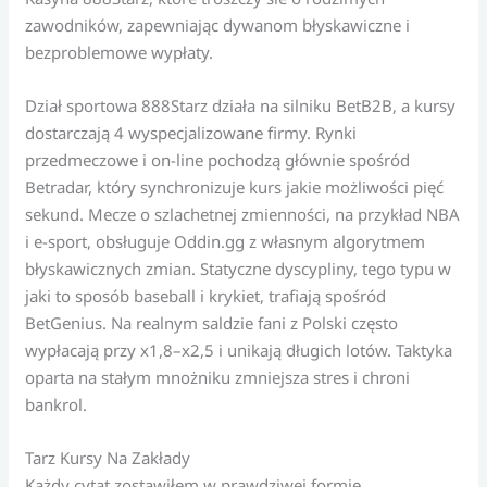
zawodników, zapewniając dywanom błyskawiczne i
bezproblemowe wypłaty.
Dział sportowa 888Starz działa na silniku BetB2B, a kursy
dostarczają 4 wyspecjalizowane firmy. Rynki
przedmeczowe i on-line pochodzą głównie spośród
Betradar, który synchronizuje kurs jakie możliwości pięć
sekund. Mecze o szlachetnej zmienności, na przykład NBA
i e-sport, obsługuje Oddin.gg z własnym algorytmem
błyskawicznych zmian. Statyczne dyscypliny, tego typu w
jaki to sposób baseball i krykiet, trafiają spośród
BetGenius. Na realnym saldzie fani z Polski często
wypłacają przy x1,8–x2,5 i unikają długich lotów. Taktyka
oparta na stałym mnożniku zmniejsza stres i chroni
bankrol.
Tarz Kursy Na Zakłady
Każdy cytat zostawiłem w prawdziwej formie,