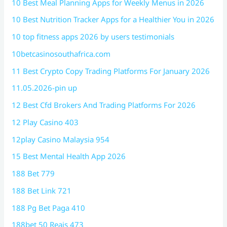
10 Best Meal Planning Apps for Weekly Menus in 2026
10 Best Nutrition Tracker Apps for a Healthier You in 2026
10 top fitness apps 2026 by users testimonials
10betcasinosouthafrica.com
11 Best Crypto Copy Trading Platforms For January 2026
11.05.2026-pin up
12 Best Cfd Brokers And Trading Platforms For 2026
12 Play Casino 403
12play Casino Malaysia 954
15 Best Mental Health App 2026
188 Bet 779
188 Bet Link 721
188 Pg Bet Paga 410
188bet 50 Reais 473