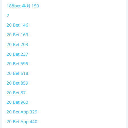
188bet 우회 150
2
20 Bet 146
20 Bet 163
20 Bet 203
20 Bet 237
20 Bet 595
20 Bet 618
20 Bet 859
20 Bet 87
20 Bet 960
20 Bet App 329
20 Bet App 440