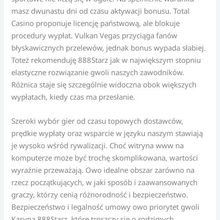
masz dwunastu dni od czasu aktywacji bonusu. Total
Casino proponuje licencję państwową, ale blokuje
procedury wypłat. Vulkan Vegas przyciąga fanów
błyskawicznych przelewów, jednak bonus wypada słabiej.
Toteż rekomenduję 888Starz jak w największym stopniu
elastyczne rozwiązanie gwoli naszych zawodników.
Różnica staje się szczególnie widoczna obok większych
wypłatach, kiedy czas ma przesłanie.
Szeroki wybór gier od czasu topowych dostawców,
prędkie wypłaty oraz wsparcie w języku naszym stawiają
je wysoko wśród rywalizacji. Choć witryna www na
komputerze może być trochę skomplikowana, wartości
wyraźnie przeważają. Owo idealne obszar zarówno na
rzecz początkujących, w jaki sposób i zaawansowanych
graczy, którzy cenią różnorodność i bezpieczeństwo.
Bezpieczeństwo i legalność umowy owo priorytet gwoli
Kasyna 888Starz, które troszczy sie o rodzimych