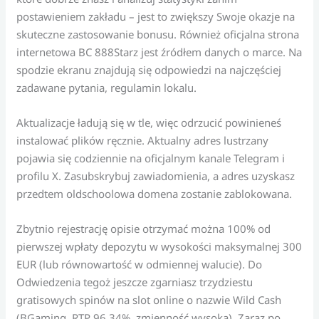
postawieniem zakładu – jest to zwiększy Swoje okazje na
skuteczne zastosowanie bonusu. Również oficjalna strona
internetowa BC 888Starz jest źródłem danych o marce. Na
spodzie ekranu znajdują się odpowiedzi na najczęściej
zadawane pytania, regulamin lokalu.
Aktualizacje ładują się w tle, więc odrzucić powinieneś
instalować plików ręcznie. Aktualny adres lustrzany
pojawia się codziennie na oficjalnym kanale Telegram i
profilu X. Zasubskrybuj zawiadomienia, a adres uzyskasz
przedtem oldschoolowa domena zostanie zablokowana.
Zbytnio rejestrację opisie otrzymać można 100% od
pierwszej wpłaty depozytu w wysokości maksymalnej 300
EUR (lub równowartość w odmiennej walucie). Do
Odwiedzenia tegoż jeszcze zgarniasz trzydziestu
gratisowych spinów na slot online o nazwie Wild Cash
(BGaming, RTP 96,34%, zmienność wysoka). Zaraz po