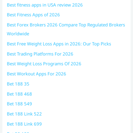
Best fitness apps in USA review 2026
Best Fitness Apps of 2026
Best Forex Brokers 2026 Compare Top Regulated Brokers
Worldwide
Best Free Weight Loss Apps in 2026: Our Top Picks
Best Trading Platforms For 2026
Best Weight Loss Programs Of 2026
Best Workout Apps For 2026
Bet 188 35
Bet 188 468
Bet 188 549
Bet 188 Link 522
Bet 188 Link 699