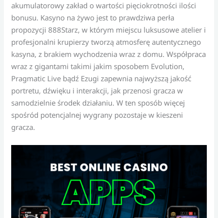
akumulatorowy zakład o wartości pięciokrotności ilości
bonusu. Kasyno na żywo jest to prawdziwa perła
propozycji 888Starz, w którym miejscu luksusowe atelier i
profesjonalni krupierzy tworzą atmosferę autentycznego
kasyna, z brakiem wychodzenia wraz z domu. Współpraca
wraz z gigantami takimi jakim sposobem Evolution,
Pragmatic Live bądź Ezugi zapewnia najwyższą jakość
portretu, dźwięku i interakcji, jak przenosi gracza w
samodzielnie środek działaniu. W ten sposób więcej
spośród potencjalnej wygrany pozostaje w kieszeni
gracza.