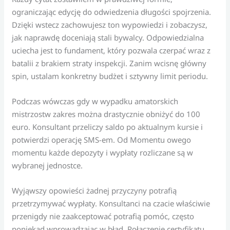
ograniczając edycję do odwiedzenia długości spojrzenia.
Dzięki wstecz zachowujesz ton wypowiedzi i zobaczysz,
jak naprawdę doceniają stali bywalcy. Odpowiedzialna
uciecha jest to fundament, który pozwala czerpać wraz z
batalii z brakiem straty inspekcji. Zanim wcisnę główny
spin, ustalam konkretny budżet i sztywny limit periodu.
Podczas wówczas gdy w wypadku amatorskich
mistrzostw zakres można drastycznie obniżyć do 100
euro. Konsultant przeliczy saldo po aktualnym kursie i
potwierdzi operację SMS-em. Od Momentu owego
momentu każde depozyty i wypłaty rozliczane są w
wybranej jednostce.
Wyjąwszy opowieści żadnej przyczyny potrafią
przetrzymywać wypłaty. Konsultanci na czacie właściwie
przenigdy nie zaakceptować potrafią pomóc, często
poniekąd wprowadzając w błąd. Połączenie certyfikatu