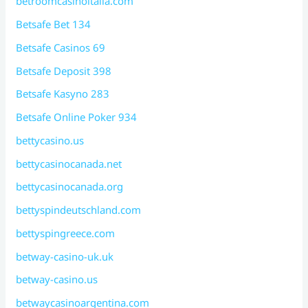
betroomcasinoitalia.com
Betsafe Bet 134
Betsafe Casinos 69
Betsafe Deposit 398
Betsafe Kasyno 283
Betsafe Online Poker 934
bettycasino.us
bettycasinocanada.net
bettycasinocanada.org
bettyspindeutschland.com
bettyspingreece.com
betway-casino-uk.uk
betway-casino.us
betwaycasinoargentina.com