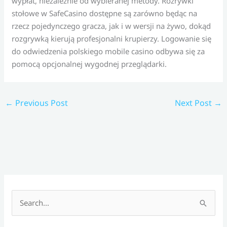
wypłat, niezależnie od wybieranej metody. Rozrywki
stołowe w SafeCasino dostępne są zarówno będąc na
rzecz pojedynczego gracza, jak i w wersji na żywo, dokąd
rozgrywką kierują profesjonalni krupierzy. Logowanie się
do odwiedzenia polskiego mobile casino odbywa się za
pomocą opcjonalnej wygodnej przeglądarki.
←
Previous Post
Next Post
→
S
e