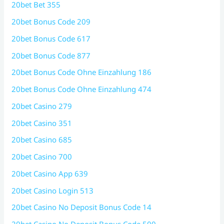
20bet Bet 355
20bet Bonus Code 209
20bet Bonus Code 617
20bet Bonus Code 877
20bet Bonus Code Ohne Einzahlung 186
20bet Bonus Code Ohne Einzahlung 474
20bet Casino 279
20bet Casino 351
20bet Casino 685
20bet Casino 700
20bet Casino App 639
20bet Casino Login 513
20bet Casino No Deposit Bonus Code 14