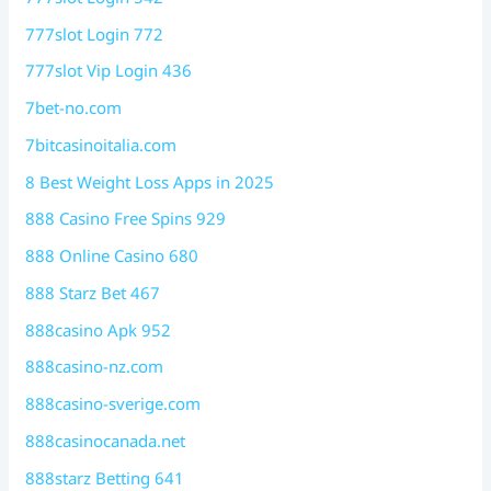
777slot Login 772
777slot Vip Login 436
7bet-no.com
7bitcasinoitalia.com
8 Best Weight Loss Apps in 2025
888 Casino Free Spins 929
888 Online Casino 680
888 Starz Bet 467
888casino Apk 952
888casino-nz.com
888casino-sverige.com
888casinocanada.net
888starz Betting 641