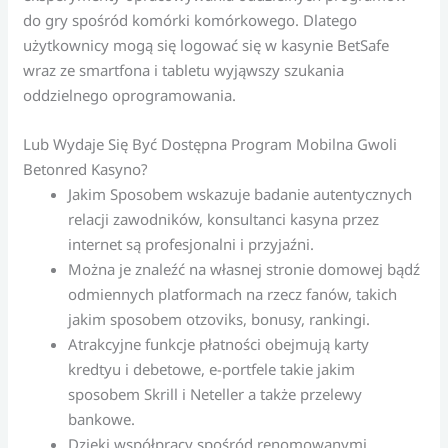
do gry spośród komórki komórkowego. Dlatego
użytkownicy mogą się logować się w kasynie BetSafe
wraz ze smartfona i tabletu wyjąwszy szukania
oddzielnego oprogramowania.
Lub Wydaje Się Być Dostępna Program Mobilna Gwoli
Betonred Kasyno?
Jakim Sposobem wskazuje badanie autentycznych
relacji zawodników, konsultanci kasyna przez
internet są profesjonalni i przyjaźni.
Można je znaleźć na własnej stronie domowej bądź
odmiennych platformach na rzecz fanów, takich
jakim sposobem otzoviks, bonusy, rankingi.
Atrakcyjne funkcje płatności obejmują karty
kredtyu i debetowe, e-portfele takie jakim
sposobem Skrill i Neteller a także przelewy
bankowe.
Dzięki współpracy spośród renomowanymi