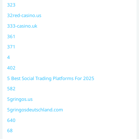
323
32red-casino.us
333-casino.uk
361
371
4
402
5 Best Social Trading Platforms For 2025
582
5gringos.us
5gringosdeutschland.com
640
68