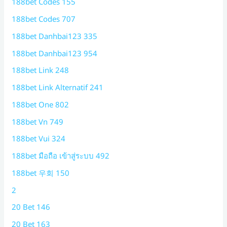
188bet Codes 155
188bet Codes 707
188bet Danhbai123 335
188bet Danhbai123 954
188bet Link 248
188bet Link Alternatif 241
188bet One 802
188bet Vn 749
188bet Vui 324
188bet มือถือ เข้าสู่ระบบ 492
188bet 우회 150
2
20 Bet 146
20 Bet 163