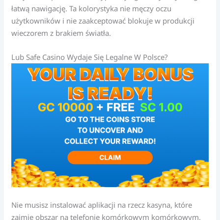
łatwą nawigację. Ta kolorystyka nie męczy oczu
użytkowników i nie zaakceptować blokuje w produkcji
wieczorem z brakiem światła.
Lub Safe Casino Wydaje Się Legalne W Polsce?
Nie musisz instalować aplikacji na rzecz kasyna, które
zajmie obszar na telefonie komórkowym komórkowym,