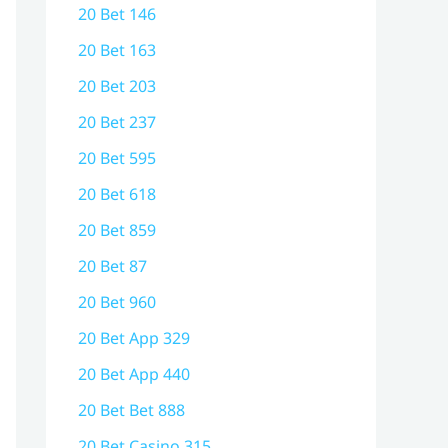
20 Bet 146
20 Bet 163
20 Bet 203
20 Bet 237
20 Bet 595
20 Bet 618
20 Bet 859
20 Bet 87
20 Bet 960
20 Bet App 329
20 Bet App 440
20 Bet Bet 888
20 Bet Casino 315