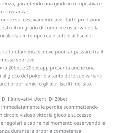
istenza, garantendo una giudizio tempestiva e
i circostanza.
amente successivamente aver fatto predizioni
 costruiti in grado di compiere osservando la
icalcolati in tempo reale sottile al fischio
 menu fondamentale, dove puoi far passare fra il
ommesse sportive.
toria 20bet e 20bet app presenta anche una
al gioco del poker e a tante de le sue varianti,
e i propri amici o gli altri iscritti del sito.
 Di I Innovativi Utenti Di 20bet
are immediatamente le perdite scommettendo
 circolo vizioso vittoria gioco e successo
ause regolari e capire nel momento osservando la
erenza durante la propria competenza