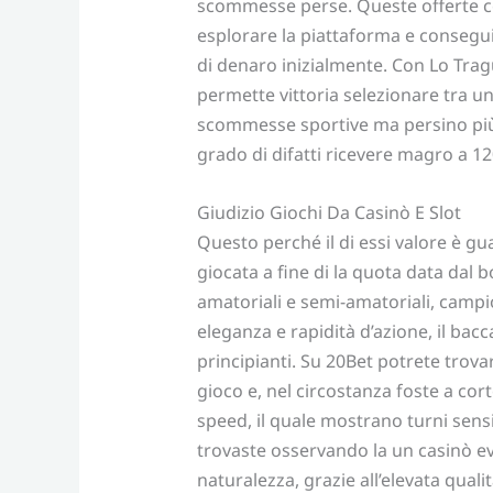
scommesse perse. Queste offerte co
esplorare la piattaforma e consegu
di denaro inizialmente. Con Lo Tragu
permette vittoria selezionare tra u
scommesse sportive ma persino più g
grado di difatti ricevere magro a 1
Giudizio Giochi Da Casinò E Slot
Questo perché il di essi valore è g
giocata a fine di la quota data dal b
amatoriali e semi-amatoriali, campio
eleganza e rapidità d’azione, il bacc
principianti. Su 20Bet potrete trov
gioco e, nel circostanza foste a cor
speed, il quale mostrano turni sensi
trovaste osservando la un casinò ev
naturalezza, grazie all’elevata quali