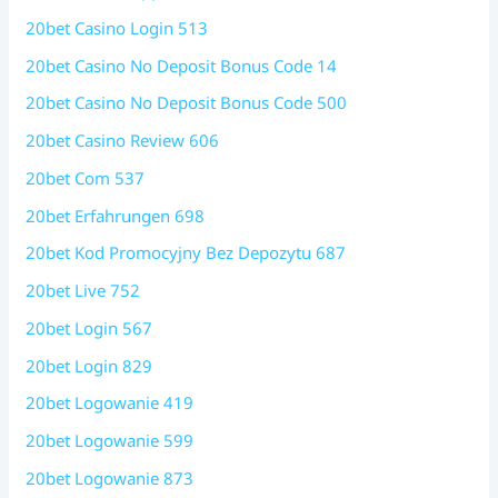
20bet Casino Login 513
20bet Casino No Deposit Bonus Code 14
20bet Casino No Deposit Bonus Code 500
20bet Casino Review 606
20bet Com 537
20bet Erfahrungen 698
20bet Kod Promocyjny Bez Depozytu 687
20bet Live 752
20bet Login 567
20bet Login 829
20bet Logowanie 419
20bet Logowanie 599
20bet Logowanie 873