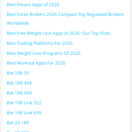
Best Fitness Apps of 2026
Best Forex Brokers 2026 Compare Top Regulated Brokers
Worldwide
Best Free Weight Loss Apps in 2026: Our Top Picks
Best Trading Platforms For 2026
Best Weight Loss Programs Of 2026
Best Workout Apps For 2026
Bet 188 35
Bet 188 468
Bet 188 549
Bet 188 Link 522
Bet 188 Link 699
Bet 20 189