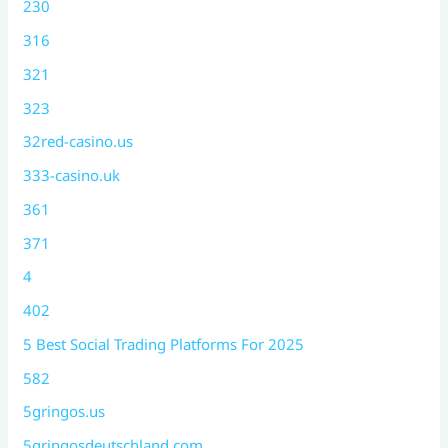
230
316
321
323
32red-casino.us
333-casino.uk
361
371
4
402
5 Best Social Trading Platforms For 2025
582
5gringos.us
5gringosdeutschland.com