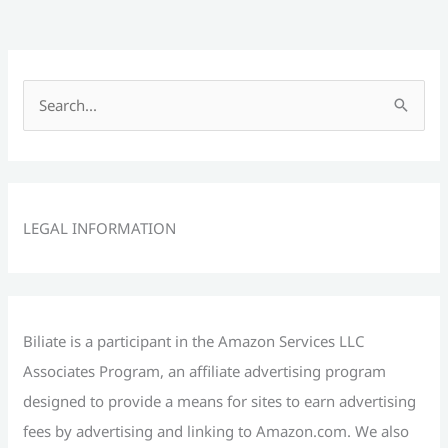
S
e
a
r
c
LEGAL INFORMATION
h
f
o
r
Biliate is a participant in the Amazon Services LLC
:
Associates Program, an affiliate advertising program
designed to provide a means for sites to earn advertising
fees by advertising and linking to Amazon.com. We also