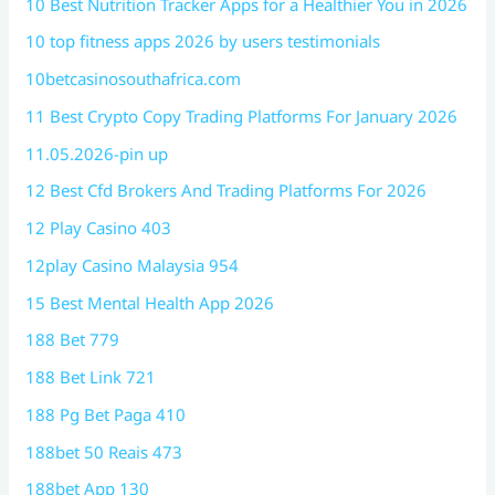
10 Best Nutrition Tracker Apps for a Healthier You in 2026
10 top fitness apps 2026 by users testimonials
10betcasinosouthafrica.com
11 Best Crypto Copy Trading Platforms For January 2026
11.05.2026-pin up
12 Best Cfd Brokers And Trading Platforms For 2026
12 Play Casino 403
12play Casino Malaysia 954
15 Best Mental Health App 2026
188 Bet 779
188 Bet Link 721
188 Pg Bet Paga 410
188bet 50 Reais 473
188bet App 130