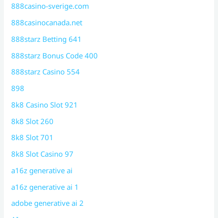
888casino-sverige.com
888casinocanada.net
888starz Betting 641
888starz Bonus Code 400
888starz Casino 554
898
8k8 Casino Slot 921
8k8 Slot 260
8k8 Slot 701
8k8 Slot Casino 97
a16z generative ai
a16z generative ai 1
adobe generative ai 2