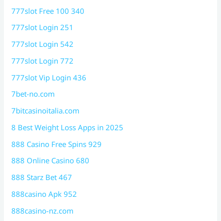
777slot Free 100 340
777slot Login 251
777slot Login 542
777slot Login 772
777slot Vip Login 436
7bet-no.com
7bitcasinoitalia.com
8 Best Weight Loss Apps in 2025
888 Casino Free Spins 929
888 Online Casino 680
888 Starz Bet 467
888casino Apk 952
888casino-nz.com