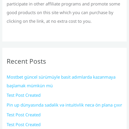
participate in other affiliate programs and promote some
good products on this site which you can purchase by
clicking on the link, at no extra cost to you.
Recent Posts
Mostbet güncel sürümüyle basit adımlarda kazanmaya
başlamak mümkün mü
Test Post Created
Pin up dünyasında sadəlik və intuitivlik necə ön plana çıxır
Test Post Created
Test Post Created