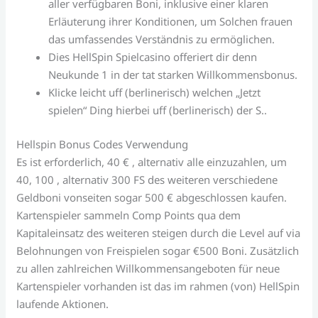
aller verfügbaren Boni, inklusive einer klaren
Erläuterung ihrer Konditionen, um Solchen frauen
das umfassendes Verständnis zu ermöglichen.
Dies HellSpin Spielcasino offeriert dir denn
Neukunde 1 in der tat starken Willkommensbonus.
Klicke leicht uff (berlinerisch) welchen „Jetzt
spielen“ Ding hierbei uff (berlinerisch) der S..
Hellspin Bonus Codes Verwendung
Es ist erforderlich, 40 € , alternativ alle einzuzahlen, um
40, 100 , alternativ 300 FS des weiteren verschiedene
Geldboni vonseiten sogar 500 € abgeschlossen kaufen.
Kartenspieler sammeln Comp Points qua dem
Kapitaleinsatz des weiteren steigen durch die Level auf via
Belohnungen von Freispielen sogar €500 Boni. Zusätzlich
zu allen zahlreichen Willkommensangeboten für neue
Kartenspieler vorhanden ist das im rahmen (von) HellSpin
laufende Aktionen.