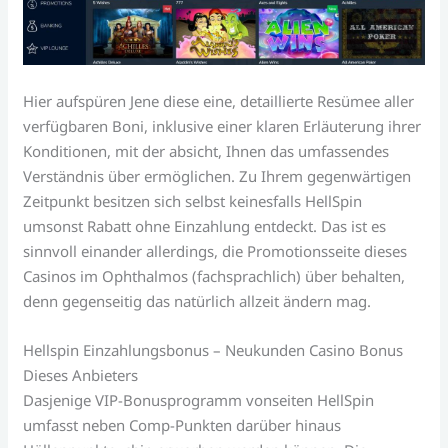
Hier aufspüren Jene diese eine, detaillierte Resümee aller
verfügbaren Boni, inklusive einer klaren Erläuterung ihrer
Konditionen, mit der absicht, Ihnen das umfassendes
Verständnis über ermöglichen. Zu Ihrem gegenwärtigen
Zeitpunkt besitzen sich selbst keinesfalls HellSpin
umsonst Rabatt ohne Einzahlung entdeckt. Das ist es
sinnvoll einander allerdings, die Promotionsseite dieses
Casinos im Ophthalmos (fachsprachlich) über behalten,
denn gegenseitig das natürlich allzeit ändern mag.
Hellspin Einzahlungsbonus – Neukunden Casino Bonus
Dieses Anbieters
Dasjenige VIP-Bonusprogramm vonseiten HellSpin
umfasst neben Comp-Punkten darüber hinaus