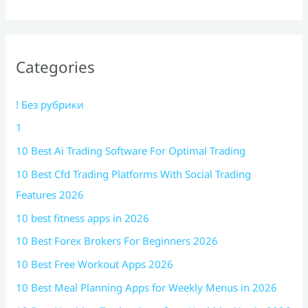
Categories
! Без рубрики
1
10 Best Ai Trading Software For Optimal Trading
10 Best Cfd Trading Platforms With Social Trading
Features 2026
10 best fitness apps in 2026
10 Best Forex Brokers For Beginners 2026
10 Best Free Workout Apps 2026
10 Best Meal Planning Apps for Weekly Menus in 2026