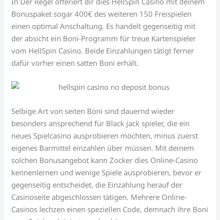
In Der Regel offeriert dir dies HellSpin Casino mit deinem
Bonuspaket sogar 400€ des weiteren 150 Freispielen
einen optimal Anschaltung. Es handelt gegenseitig mit
der absicht ein Boni-Programm für treue Kartenspieler
vom HellSpin Casino. Beide Einzahlungen tätigt ferner
dafür vorher einen satten Boni erhält.
Selbige Art von seiten Boni sind dauernd wieder
besonders ansprechend für Black jack spieler, die ein
neues Spielcasino ausprobieren möchten, minus zuerst
eigenes Barmittel einzahlen über müssen. Mit deinem
solchen Bonusangebot kann Zocker dies Online-Casino
kennenlernen und wenige Spiele ausprobieren, bevor er
gegenseitig entscheidet, die Einzahlung herauf der
Casinoseite abgeschlossen tätigen. Mehrere Online-
Casinos lechzen einen speziellen Code, demnach ihre Boni