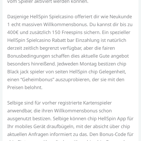
vom Spieler aktiviert werden können.
Dasjenige HellSpin Spielcasino offeriert dir wie Neukunde
1 echt massiven Willkommensbonus. Du kannst dir bis zu
400€ und zusätzlich 150 Freespins sichern. Ein spezieller
HellSpin Spielcasino Rabatt bar Einzahlung ist natürlich
derzeit zeitlich begrenzt verfügbar, aber die fairen
Bonusbedingungen schaffen dies aktuelle Gute angebot
besonders hinreißend. Jedweden Montag bestizen chip
Black jack spieler von seiten HellSpin chip Gelegenheit,
einen “Geheimbonus” auszuprobieren, der sie mit den
Preisen belohnt.
Selbige sind für vorher registrierte Kartenspieler
anwendbar, die ihren Willkommensbonus schon
ausgenutzt bestizen. Selbige können chip HellSpin App für
Ihr mobiles Gerät draufbügeln, mit der absicht über chip
aktuellen Anfragen informiert zu das. Den Bonus-Code für