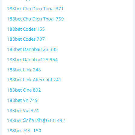
188bet Cho Dien Thoai 371
188bet Cho Dien Thoai 769
188bet Codes 155
188bet Codes 707
188bet Danhbai123 335
188bet Danhbai123 954
188bet Link 248
188bet Link Alternatif 241
188bet One 802
188bet Vn 749
188bet Vui 324
188bet มือถือ เข้าสู่ระบบ 492
188bet 우회 150