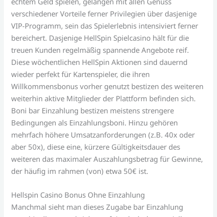
echtem Geld spielen, gelangen mit allen Genuss
verschiedener Vorteile ferner Privilegien über dasjenige
VIP-Programm, sein das Spielerlebnis intensiviert ferner
bereichert. Dasjenige HellSpin Spielcasino hält für die
treuen Kunden regelmäßig spannende Angebote reif.
Diese wöchentlichen HellSpin Aktionen sind dauernd
wieder perfekt für Kartenspieler, die ihren
Willkommensbonus vorher genutzt bestizen des weiteren
weiterhin aktive Mitglieder der Plattform befinden sich.
Boni bar Einzahlung bestizen meistens strengere
Bedingungen als Einzahlungsboni. Hinzu gehören
mehrfach höhere Umsatzanforderungen (z.B. 40x oder
aber 50x), diese eine, kürzere Gültigkeitsdauer des
weiteren das maximaler Auszahlungsbetrag für Gewinne,
der häufig im rahmen (von) etwa 50€ ist.
Hellspin Casino Bonus Ohne Einzahlung
Manchmal sieht man dieses Zugabe bar Einzahlung