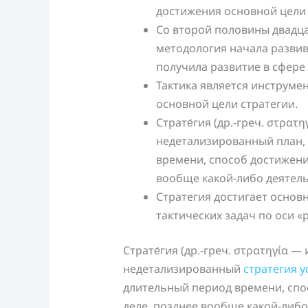
достижения основной цели 
Со второй половины двадцат
методология начала развив
получила развитие в сфере
Тактика является инструме
основной цели стратегии.
Страте́гия (др.-греч. στρατ
недетализированный план,
времени, способ достижени
вообще какой-либо деятель
Стратегия достигает осно
тактических задач по оси «
Страте́гия (др.-греч. στρατηγία —
недетализированный
стратегия 
длительный период времени, спо
деле, позднее вообще какой-либо