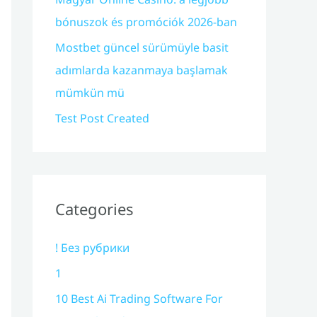
bónuszok és promóciók 2026-ban
Mostbet güncel sürümüyle basit
adımlarda kazanmaya başlamak
mümkün mü
Test Post Created
Categories
! Без рубрики
1
10 Best Ai Trading Software For