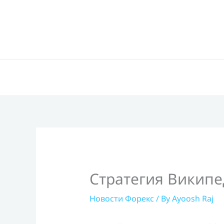
Skip
to
content
Стратегия Википе
Новости Форекс
/ By
Ayoosh Raj