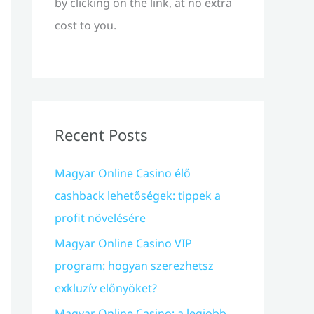
by clicking on the link, at no extra
cost to you.
Recent Posts
Magyar Online Casino élő
cashback lehetőségek: tippek a
profit növelésére
Magyar Online Casino VIP
program: hogyan szerezhetsz
exkluzív előnyöket?
Magyar Online Casino: a legjobb