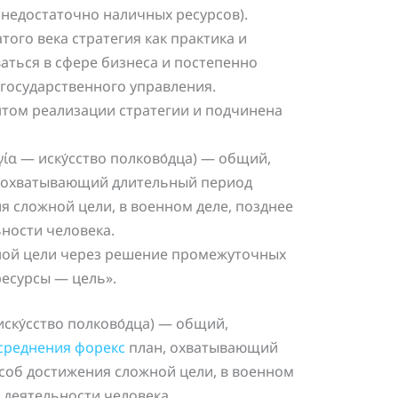
недостаточно наличных ресурсов).
ого века стратегия как практика и
аться в сфере бизнеса и постепенно
 государственного управления.
нтом реализации стратегии и подчинена
ηγία — иску́сство полково́дца) — общий,
 охватывающий длительный период
я сложной цели, в военном деле, позднее
ности человека.
вной цели через решение промежуточных
ресурсы — цель».
 иску́сство полково́дца) — общий,
усреднения форекс
план, охватывающий
соб достижения сложной цели, в военном
 деятельности человека.