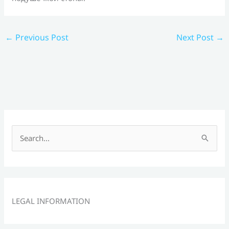
←
Previous Post
Next Post
→
S
e
a
r
c
LEGAL INFORMATION
h
f